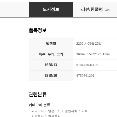
地域に根ざしたインクル-シブ敎育
도서정보
리뷰/한줄평
(0/0)
품목정보
발행일
2206년 05월 25일
쪽수, 무게, 크기
368쪽 | 154*217*31mm
ISBN13
9784750361291
ISBN10
4750361291
관련분류
카테고리 분류
외국도서
일본도서
일반사회
교육
외국도서
일본도서