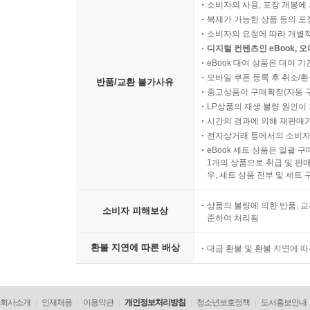
소비자의 사용, 포장 개봉에 
복제가 가능한 상품 등의 포장을 
소비자의 요청에 따라 개별
디지털 컨텐츠인 eBook, 
eBook 대여 상품은 대여 기
모바일 쿠폰 등록 후 취소/환
반품/교환 불가사유
중고상품이 구매확정(자동 
LP상품의 재생 불량 원인이 기
시간의 경과에 의해 재판매가
전자상거래 등에서의 소비자
eBook 세트 상품은 일괄 
1개의 상품으로 취급 및 판매
우, 세트 상품 전부 및 세트
상품의 불량에 의한 반품, 교
소비자 피해보상
준하여 처리됨
환불 지연에 따른 배상
대금 환불 및 환불 지연에 
회사소개
인재채용
이용약관
개인정보처리방침
청소년보호정책
도서홍보안내