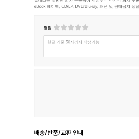
클래스는 첫번째 회차 주문확정 시점부터 마지막 회차 주문
eBook 페이백, CD/LP, DVD/Blu-ray, 패션 및 판매금
평점
한글 기준 50자까지 작성가능
배송/반품/교환 안내