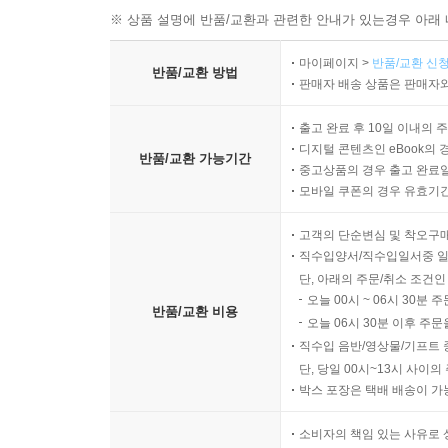
※ 상품 설명에 반품/교환과 관련한 안내가 있는경우 아래 
마이페이지 >
반품/교환 신청
반품/교환 방법
판매자 배송 상품은 판매자와
출고 완료 후 10일 이내의 
디지털 콘텐츠인 eBook의 
반품/교환 가능기간
중고상품의 경우 출고 완료일
모바일 쿠폰의 경우 유효기간(
고객의 단순변심 및 착오구
직수입양서/직수입일서중 일
단, 아래의 주문/취소 조건인
오늘 00시 ~ 06시 30분 
반품/교환 비용
오늘 06시 30분 이후 주문
직수입 음반/영상물/기프트 
단, 당일 00시~13시 사이
박스 포장은 택배 배송이 가
소비자의 책임 있는 사유로 