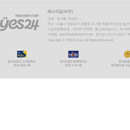
대표 : 김석환, 최세라
주소 : 서울시 영등포구 은행로 11, 5층~6층(여의도동,일신
사업자등록번호 : 229-81-37000 통신판매업신고 : 제 200
이메일 : yes24help@yes24.com 호스팅 서비스사업자 :
Copyright ⓒ YES24 Corp. All Rights Reserved.