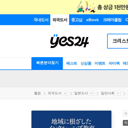
국내도서
외국도서
중고샵
eBook
크레마클럽
C
빠른분야찾기
베스트
신상품
이벤트
바이백
매
웰컴
외국도서
일본도서
일반사회
소
직