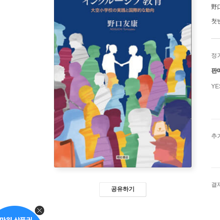
野
첫
정
판
Y
추
결
공유하기