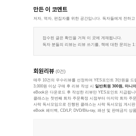
1. Mondanite
만든 이 코멘트
2. Melomanie
저자, 역자, 편집자를 위한 공간입니다. 독자들에게 전하고
MELANCOLIQUE VILLEGIATURE DE MADAME 
PORTRAITS DE PEINTRES ET DE MUSICIENS
Portraits de Peintres
접수된 글은 확인을 거쳐 이 곳에 게재됩니다.
Portraits de Musiciens
독자 분들의 리뷰는 리뷰 쓰기를, 책에 대한 문의는 1:
LA CONFESSION D'UNE JEUNE FILLE
UN DINER EN VILLE
LES REGRETS, REVERIES COULEUR DU TEM
회원리뷰
(0건)
1. Tuileries
매주 10건의 우수리뷰를 선정하여 YES포인트 3만원을 드
2. Versailles
3,000원 이상 구매 후 리뷰 작성 시
일반회원 300원, 마니아
3. Promenade
eBook은 다운로드 후 작성한 리뷰만 YES포인트 지급됩니
클래스는 첫번째 회차 주문확정 시점부터 마지막 회차 주문
4. Famille Ecoutant la Musique
사락 독서모임으로 진행된 클래스는 사락 독서모임 게시판
5
eBook 페이백, CD/LP, DVD/Blu-ray, 패션 및 판매금
6
7
8. Reliques