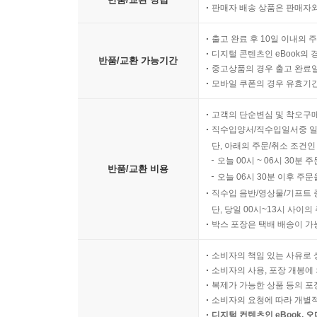
판매자 배송 상품은 판매자와
출고 완료 후 10일 이내의 
디지털 콘텐츠인 eBook의 
반품/교환 가능기간
중고상품의 경우 출고 완료일
모바일 쿠폰의 경우 유효기간(
고객의 단순변심 및 착오구
직수입양서/직수입일서중 일
단, 아래의 주문/취소 조건인
오늘 00시 ~ 06시 30분 
반품/교환 비용
오늘 06시 30분 이후 주문
직수입 음반/영상물/기프트 
단, 당일 00시~13시 사이
박스 포장은 택배 배송이 가
소비자의 책임 있는 사유로 
소비자의 사용, 포장 개봉에 
복제가 가능한 상품 등의 포장을 
소비자의 요청에 따라 개별
디지털 컨텐츠인 eBook, 