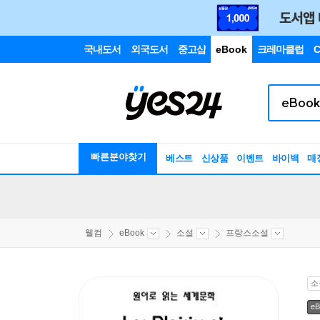
국내도서
외국도서
중고샵
eBook
크레마클럽
C
빠른분야찾기
베스트
신상품
이벤트
바이백
매
웰컴
eBook
소설
프랑스소설
소
eB