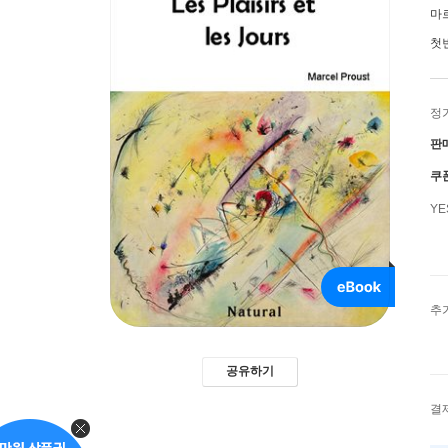
마
첫
정
판
쿠
Y
추
공유하기
결