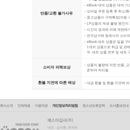
eBook 대여 상품은 대여 기
모바일 쿠폰 등록 후 취소/환
반품/교환 불가사유
중고상품이 구매확정(자동 
LP상품의 재생 불량 원인이 기
시간의 경과에 의해 재판매가
전자상거래 등에서의 소비자
eBook 세트 상품은 일괄 
1개의 상품으로 취급 및 판매
우, 세트 상품 전부 및 세트
상품의 불량에 의한 반품, 교
소비자 피해보상
준하여 처리됨
환불 지연에 따른 배상
대금 환불 및 환불 지연에 
회사소개
인재채용
이용약관
개인정보처리방침
청소년보호정책
도서홍보안내
대표 : 김석환, 최세라