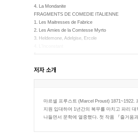
4. La Mondanite
FRAGMENTS DE COMEDIE ITALIENNE
1. Les Maitresses de Fabrice
2. Les Amies de la Comtesse Myrto
3. Heldemone, Adelgise, Ercole
4. L'Inconstant
5.
6. Cires Perdues
저자 소개
7. Snobs
8. Oranthe
9. Contre la Franchise
10.
마르셀 프루스트 (Marcel Proust) 1871~1
11. Scenario
지원 입대하여 1년간의 복무를 마치고 파리 대
12. Eventail
나들면서 문학에 열중했다. 첫 작품 『즐거움과 나날 Les 
13. Olivian
14. Personnages de Comedie Mondaine
MONDANITE ET MELOMANIE DE BOUVARD ET