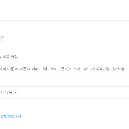
기
능 제공 안함
니터 미지원) /아이폰 /아이패드 /안드로이드폰 /안드로이드패드 /전자책단말기(저사양 기기 
4 약 48쪽
된 콘텐츠입니다.