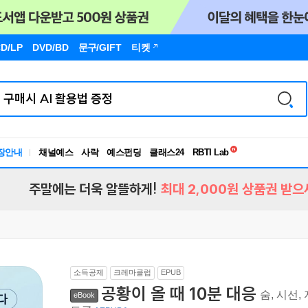
D/LP
DVD/BD
문구
/GIFT
티켓
독서유형검사
장안내
채널예스
사락
예스펀딩
클래스24
RBTI Lab
독서유형검사
주말에는 더욱 알뜰하게!
최대 2,000원 상품권 받으
소득공제
크레마클럽
EPUB
공황이 올 때 10분 대응
숨, 시선
eBook