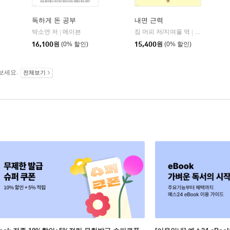
독하게 돈 공부
내면 근력
히읏
박소연 저
메이븐
짐 머피 저/지여울 역
윌북(willboo
|
|
|
16,100
원
(0% 할인)
15,400
원
(0% 할인)
보세요.
전체보기