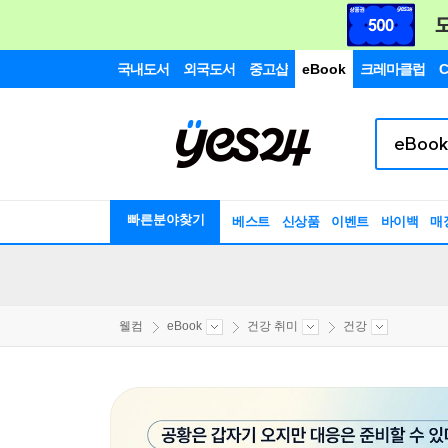
국내도서
외국도서
중고샵
eBook
크레마클럽
C
빠른분야찾기
베스트
신상품
이벤트
바이백
매
웰컴
eBook
건강 취미
건강