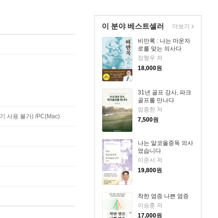
이 분야 베스트셀러
더보기
비만록 : 나는 마운자
로를 맞는 의사다
장형우 저
18,000
원
31년 골프 강사, 파크
골프를 만나다
엄중한 저
사용 불가) /PC(Mac)
7,500
원
나는 알코올중독 의사
였습니다
이준서 저
19,800
원
착한 염증 나쁜 염증
이승훈 저
17,000
원