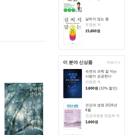
살찌지 않는 몸
우창윤 저
15,800
원
이 분야 신상품
더보기
숙면의 과학 잘 자는
사람이 성공한다
안영준 저
3,600
원
(10% 할인)
건강과 생명 2026년
8월
건강과생명 편집부 저
3,600
원