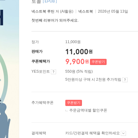
토콜
[ EPUB ]
넥스트북 루틴
저 (AI활용)
넥스트북
2026년 05월 13일
첫번째 리뷰어가 되어주세요.
정가
11,000원
11,000
원
판매가
9,900
원
쿠폰혜택가
쿠폰받기
YES포인트
550원 (5% 적립)
5만원이상 구매 시 2천원 추가적립
추가혜택쿠폰
쿠폰받기
주문금액대별 할인쿠폰
결제혜택
카드/간편결제 혜택을 확인하세요