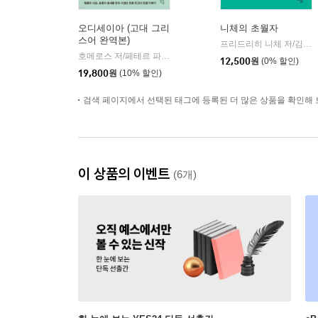
오디세이아 (고대 그리
니체의 초월자
스어 완역본)
프리드리히 니체 저/김철 편역
호메로스 저/페테르 파울 루벤스 그림/박문재 역
현대지성
|
12,500
원
(0% 할인)
19,800
원
(10% 할인)
검색 페이지에서 선택된 태그에 등록된 더 많은 상품을 확인해 
이 상품의 이벤트
(6개)