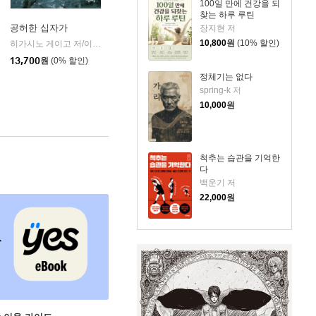
100일 만에 건강을 되
찾는 하루 루틴
공허한 십자가
장지현 저
10,800
원
(10% 할인)
k)
히가시노 게이고 저/이선희 역
자음과모음
|
13,700
원
(0% 할인)
정체기는 없다
spring-k 저
10,000
원
척추는 습관을 기억한
다
백운기 저
22,000
원