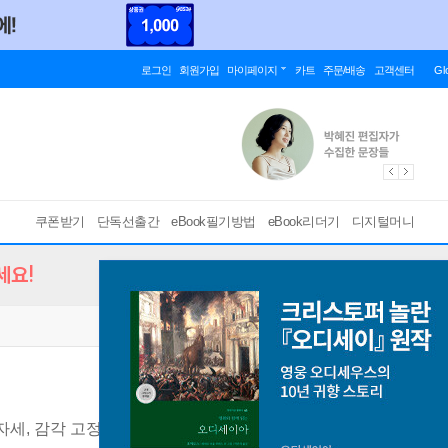
로그인
회원가입
마이페이지
카트
주문/배송
고객센터
Gl
쿠폰받기
단독선출간
eBook필기방법
eBook리더기
디지털머니
세요!
, 자세, 감각 고정으로 공포와 과호흡을 낮추는 즉시 대응 프로