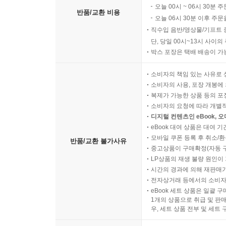
오늘 00시 ~ 06시 30분 
반품/교환 비용
오늘 06시 30분 이후 주문
직수입 음반/영상물/기프트 
단, 당일 00시~13시 사이
박스 포장은 택배 배송이 가
소비자의 책임 있는 사유로 
소비자의 사용, 포장 개봉에 
복제가 가능한 상품 등의 포장을 
소비자의 요청에 따라 개별
디지털 컨텐츠인 eBook, 
eBook 대여 상품은 대여 기
모바일 쿠폰 등록 후 취소/환
반품/교환 불가사유
중고상품이 구매확정(자동 
LP상품의 재생 불량 원인이 기
시간의 경과에 의해 재판매가
전자상거래 등에서의 소비자
eBook 세트 상품은 일괄 
1개의 상품으로 취급 및 판매
우, 세트 상품 전부 및 세트