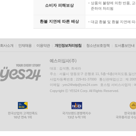
상품의 불량에 의한 반품, 교
소비자 피해보상
준하여 처리됨
환불 지연에 따른 배상
대금 환불 및 환불 지연에 
회사소개
인재채용
이용약관
개인정보처리방침
청소년보호정책
도서홍보안내
대표 : 김석환, 최세라
주소 : 서울시 영등포구 은행로 11, 5층~6층(여의도동,일신
사업자등록번호 : 229-81-37000 통신판매업신고 : 제 200
이메일 : yes24help@yes24.com 호스팅 서비스사업자 :
Copyright ⓒ YES24 Corp. All Rights Reserved.