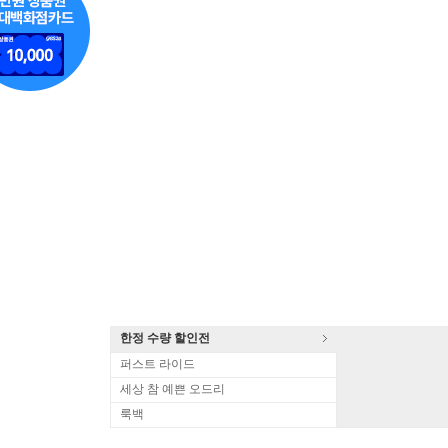
한정 수량 할인전
퍼스트 라이드
세상 참 예쁜 오드리
룩백