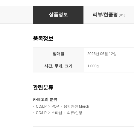
Billie Eilish (빌리 아일리시) - Hit Me Hard and 
상품정보
리뷰/한줄평
(0/0)
품목정보
발매일
2026년 06월 12일
시간, 무게, 크기
1,000g
관련분류
카테고리 분류
CD/LP
POP
음악관련 Merch
CD/LP
스타샵
의류/인형