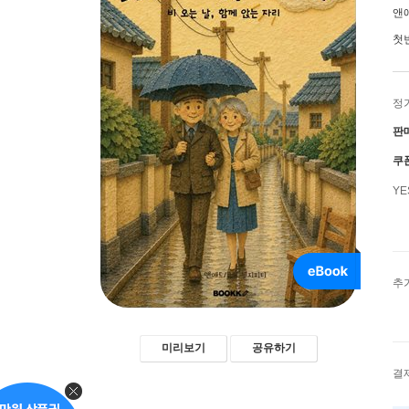
앤
첫
정
판
쿠
Y
추
미리보기
공유하기
결