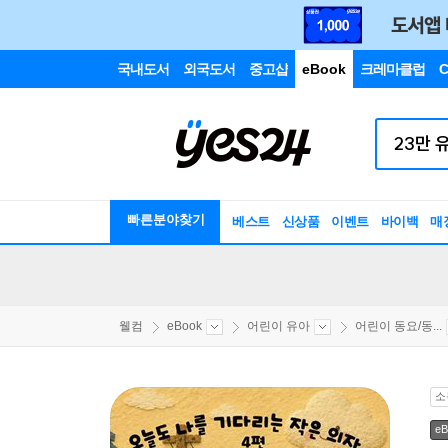
국내도서
외국도서
중고샵
eBook
크레마클럽
C
빠른분야찾기
베스트
신상품
이벤트
바이백
매
웰컴
eBook
어린이 유아
어린이 동요/동...
소
eB