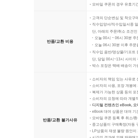
모바일 쿠폰의 경우 유효기간(
고객의 단순변심 및 착오구
직수입양서/직수입일서중 일
단, 아래의 주문/취소 조건인
오늘 00시 ~ 06시 30분 
반품/교환 비용
오늘 06시 30분 이후 주문
직수입 음반/영상물/기프트 
단, 당일 00시~13시 사이
박스 포장은 택배 배송이 가
소비자의 책임 있는 사유로 
소비자의 사용, 포장 개봉에 
복제가 가능한 상품 등의 포장을 
소비자의 요청에 따라 개별
디지털 컨텐츠인 eBook, 
eBook 대여 상품은 대여 기
모바일 쿠폰 등록 후 취소/환
반품/교환 불가사유
중고상품이 구매확정(자동 
LP상품의 재생 불량 원인이 기
시간의 경과에 의해 재판매가