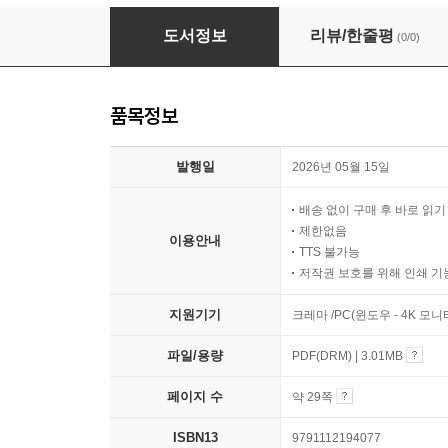
오늘도 나를 기다리는 작은 의자 4편 비 오는 날,
도서정보
리뷰/한줄평
(0/0)
품목정보
발행일
2026년 05월 15일
배송 없이 구매 후 바로 읽
제한없음
이용안내
TTS 불가능
저작권 보호를 위해 인쇄 기
지원기기
크레마 /PC(윈도우 - 4K 모
파일/용량
PDF(DRM) | 3.01MB
페이지 수
약 29쪽
ISBN13
9791112194077