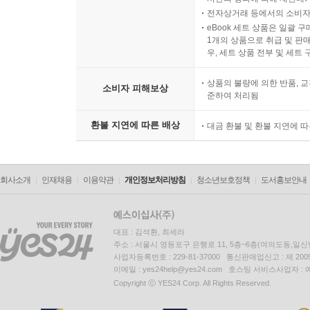
전자상거래 등에서의 소비자
eBook 세트 상품은 일괄 
1개의 상품으로 취급 및 판매
우, 세트 상품 전부 및 세트
상품의 불량에 의한 반품, 교
소비자 피해보상
준하여 처리됨
환불 지연에 따른 배상
대금 환불 및 환불 지연에 
회사소개
인재채용
이용약관
개인정보처리방침
청소년보호정책
도서홍보안내
대표 : 김석환, 최세라
주소 : 서울시 영등포구 은행로 11, 5층~6층(여의도동,일신
사업자등록번호 : 229-81-37000 통신판매업신고 : 제 200
이메일 : yes24help@yes24.com 호스팅 서비스사업자 :
Copyright ⓒ YES24 Corp. All Rights Reserved.