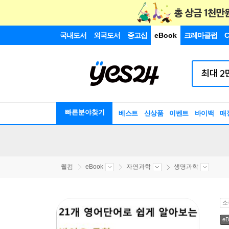
국내도서
외국도서
중고샵
eBook
크레마클럽
C
빠른분야찾기
베스트
신상품
이벤트
바이백
매
웰컴
eBook
자연과학
생명과학
소
eB