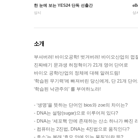
한 눈에 보는 YES24 단독 선출간
e
상시
상
소개
부셔버려! 바이오공학! 벗겨버려! 바이오산업의 껍질
진짜배기 문과생 허정혁이가 21개 영어 단어로
바이오 공학/산업의 정체에 대해 알려드림!
‘학습된 무기력’에 빠져버린 당신에게, 단 21개 단
‘학습된 낙관주의’ 를 부여하노라!
- ‘생명’을 뜻하는 단어인 bios와 zoe의 차이는?
- DNA는 설탕(sugar)으로 이루어져 있다?
- DNA는 ‘세포핵 안에 존재하는 산소 하나가 빠진 
- 컴퓨터는 2진법, DNA는 4진법으로 움직인다?
- 효소'는 본래 ‘효모 안에 있는 물질’이란 뜻?