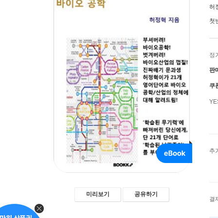
허
첫
정
판
쿠
Y
추
미리보기
공유하기
결