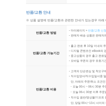
반품/교환 안내
※ 상품 설명에 반품/교환과 관련한 안내가 있는경우 아래 
마이페이지 >
반품/교환 신청
반품/교환 방법
판매자 배송 상품은 판매자와
출고 완료 후 10일 이내의 
디지털 콘텐츠인 eBook의 
반품/교환 가능기간
중고상품의 경우 출고 완료일
모바일 쿠폰의 경우 유효기간(
고객의 단순변심 및 착오구
직수입양서/직수입일서중 일
단, 아래의 주문/취소 조건인
오늘 00시 ~ 06시 30분 
반품/교환 비용
오늘 06시 30분 이후 주문
직수입 음반/영상물/기프트 
단, 당일 00시~13시 사이