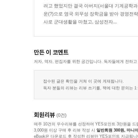
려고 했었지만 결국 아버지(서울대 기계공학과 
1장-2.Phamaceutical -117P
운(?)으로 영국 외무성 장학금을 받아 경영전략
1장-3.Diagnosis - 120P
사로 군대생활을 마쳤고, 삼성전자...
2장. 화이트 바이오(White Bio) - 127P
2장-1.Bio Chemistry - 130P
2장-2.Bio Energy - 140P
2장-3. Environment - 143P
만든 이 코멘트
3장. 그린 바이오(Green Bio) - 146P
저자, 역자, 편집자를 위한 공간입니다. 독자들에게 전하고
3장-1.Food - 149P
3장-2.Agriculture - 152P
접수된 글은 확인을 거쳐 이 곳에 게재됩니다.
*바이오 산업에 대한 소개를 마치며 - 154P
독자 분들의 리뷰는 리뷰 쓰기를, 책에 대한 문의는 1:
*책을 마치며 - 158P
회원리뷰
(0건)
매주 10건의 우수리뷰를 선정하여 YES포인트 3만원을 드
3,000원 이상 구매 후 리뷰 작성 시
일반회원 300원, 마니아
eBook은 다운로드 후 작성한 리뷰만 YES포인트 지급됩니