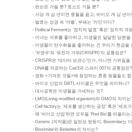
- 왼손은 거들 뿐? 효소도 거들 뿐?
- 서당 개 삼 년이면 풍월을 읊고, 바이오 개 삼 
- 발효는 성경 속 '아벨', 부패는 '카인'이다?
- Political Ferment는 '정치적 발효' 혹은' 정치적 격동
- 미녀는 석류를 좋아하고, 미생물은 달달한 당분을
- 미생물이 탄수화물을 좋아하는 건 우리가 현금을 
- ‘우영우’와 ‘유전자 가위(CRISPR)’의 공통점은?
- CRISPR은 ‘데이터 보관소’인가, 아니면 가위질을
- DNA를 치료하는 Cas9과 스파이 007의 공통점은?
- 영화 <가여운 것들>에 등장하는 혼종 동물들도
- 바이오 산업의 DBTL 사이클은 무엇을 의미하나?
- 대사공학은 미생물을 거세하는 것?
- LMO(Living modified organism)와 GMO의 차이는
- Cell factory는 ‘세포를 생산하는 공장’ 혹은 ‘세
- 왜 '바이오 산업'하면 모두들 'Red Bio'를 떠올리는
- Generic (의약품)은 일란성 쌍둥이, Biosimilar
- Biosimilar와 Biobetter의 차이는?