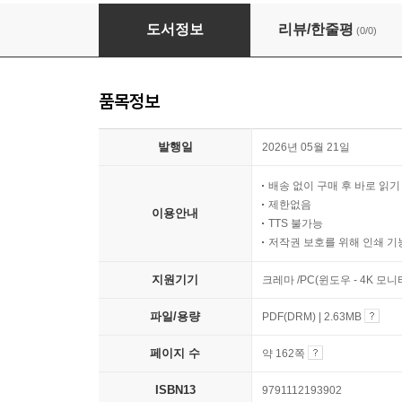
21개 영어 단어로 쉽게 알아보는 바이오공학
도서정보
리뷰/한줄평
(0/0)
품목정보
발행일
2026년 05월 21일
배송 없이 구매 후 바로 읽
제한없음
이용안내
TTS 불가능
저작권 보호를 위해 인쇄 기
지원기기
크레마 /PC(윈도우 - 4K 모
파일/용량
PDF(DRM) | 2.63MB
페이지 수
약 162쪽
ISBN13
9791112193902