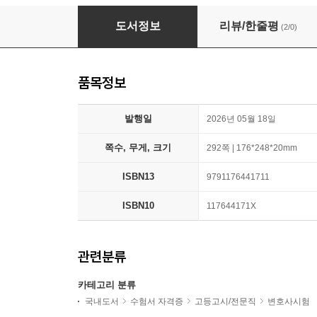
2027 해커스변호사 민사소송법 맥(脈) 암기장
도서정보
리뷰/한줄평
(2/0)
품목정보
발행일
2026년 05월 18일
쪽수, 무게, 크기
292쪽 | 176*248*20mm
ISBN13
9791176441711
ISBN10
117644171X
관련분류
카테고리 분류
국내도서
수험서 자격증
고등고시/전문직
변호사시험