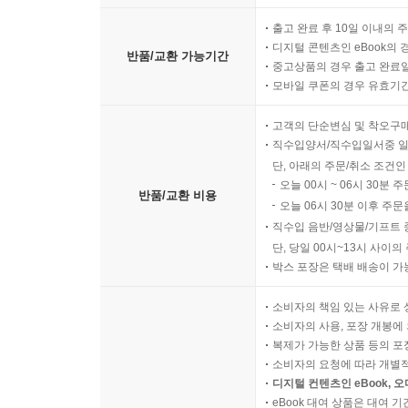
출고 완료 후 10일 이내의 
디지털 콘텐츠인 eBook의 
반품/교환 가능기간
중고상품의 경우 출고 완료일
모바일 쿠폰의 경우 유효기간(
고객의 단순변심 및 착오구
직수입양서/직수입일서중 일
단, 아래의 주문/취소 조건인
오늘 00시 ~ 06시 30분 
반품/교환 비용
오늘 06시 30분 이후 주문
직수입 음반/영상물/기프트 
단, 당일 00시~13시 사이
박스 포장은 택배 배송이 가
소비자의 책임 있는 사유로 
소비자의 사용, 포장 개봉에 
복제가 가능한 상품 등의 포장을 
소비자의 요청에 따라 개별
디지털 컨텐츠인 eBook, 
eBook 대여 상품은 대여 기