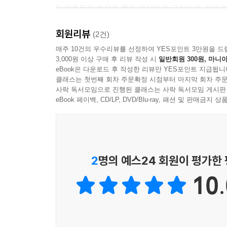
2. 기출문제 분석을 통한 쟁점별로 구성하여, 전략
변호사시험 및 각종 국가고시 기출을 폭넓게 분석하
회원리뷰
(2건)
3. 출제 예상 핵심쟁점과 최신판례 및 최신 기출을
매주 10건의 우수리뷰를 선정하여 YES포인트 3만원을 드
3,000원 이상 구매 후 리뷰 작성 시
일반회원 300원, 마니아
2025년 7월까지의 최신 판례 및 15회 변호사시
eBook은 다운로드 후 작성한 리뷰만 YES포인트 지급됩니
[변호사시험 합격을 위한 해커스변호사만의 추가 학습 자료
클래스는 첫번째 회차 주문확정 시점부터 마지막 회차 주문
사락 독서모임으로 진행된 클래스는 사락 독서모임 게시판
eBook 페이백, CD/LP, DVD/Blu-ray, 패션 및 판매금
2
명의 예스24 회원이 평가한
10.