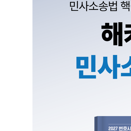
Set 020 변론주의
Set 021 석명권
Set 022 실기한 공격방어방법
Set 023 부인과 항변
Set 024 형성권의 행사
Set 025 소송행위
Set 026 기일의 해태
Set 027 추후보완
Set 028 송 달
Set 029 소송절차의 중단
Set 030 불요증사실
Set 031 증거조사
Set 032 서 증
Set 033 자유심증주의
Set 034 증명책임
제4편 소송의 종료