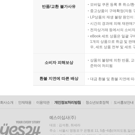
모바일 쿠폰 등록 후 취소/환
반품/교환 불가사유
중고상품이 구매확정(자동 
LP상품의 재생 불량 원인이 기
시간의 경과에 의해 재판매가
전자상거래 등에서의 소비자
eBook 세트 상품은 일괄 
1개의 상품으로 취급 및 판매
우, 세트 상품 전부 및 세트
상품의 불량에 의한 반품, 교
소비자 피해보상
준하여 처리됨
환불 지연에 따른 배상
대금 환불 및 환불 지연에 
회사소개
인재채용
이용약관
개인정보처리방침
청소년보호정책
도서홍보안내
대표 : 김석환, 최세라
주소 : 서울시 영등포구 은행로 11, 5층~6층(여의도동,일신