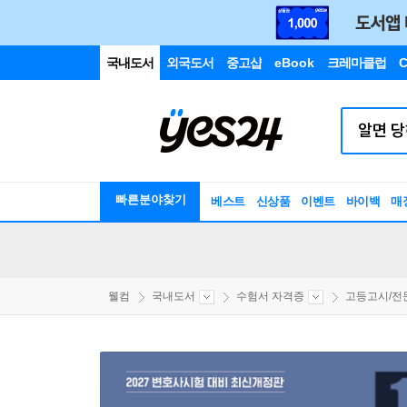
국내도서
외국도서
중고샵
eBook
크레마클럽
C
빠른분야찾기
베스트
신상품
이벤트
바이백
매
웰컴
국내도서
수험서 자격증
고등고시/전