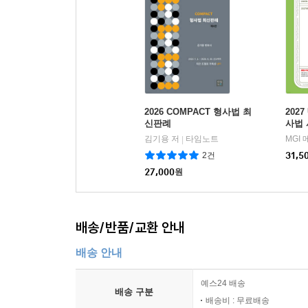
2026 COMPACT 형사법 최
202
신판례
사법 
모의
김기용 저
타임노트
MGI
|
2건
31,5
27,000
원
배송/반품/교환 안내
배송 안내
예스24 배송
배송 구분
배송비 : 무료배송