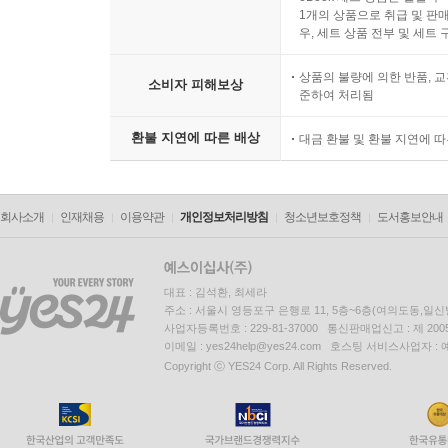
1개의 상품으로 취급 및 판매
우, 세트 상품 전부 및 세트
상품의 불량에 의한 반품, 교
소비자 피해보상
준하여 처리됨
환불 지연에 따른 배상
대금 환불 및 환불 지연에 
회사소개
인재채용
이용약관
개인정보처리방침
청소년보호정책
도서홍보안내
대표 : 김석환, 최세라
주소 : 서울시 영등포구 은행로 11, 5층~6층(여의도동,일신
사업자등록번호 : 229-81-37000 통신판매업신고 : 제 200
이메일 : yes24help@yes24.com 호스팅 서비스사업자 :
Copyright ⓒ YES24 Corp. All Rights Reserved.