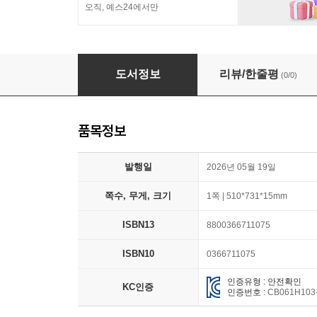
오직, 예스24에서만
명화 직소퍼즐 1014PCS : 최후의 만찬
도서정보
리뷰/한줄평
(0/0)
품목정보
발행일
2026년 05월 19일
쪽수, 무게, 크기
1쪽 | 510*731*15mm
ISBN13
8800366711075
ISBN10
0366711075
인증유형 : 안전확인
KC인증
인증번호 :
CB061H103