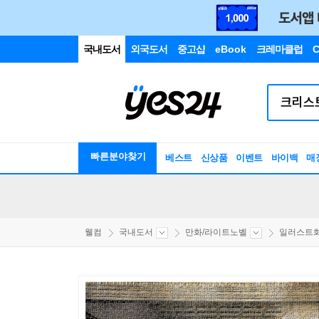
국내도서
외국도서
중고샵
eBook
크레마클럽
C
빠른분야찾기
베스트
신상품
이벤트
바이백
매
웰컴
국내도서
만화/라이트노벨
일러스트화보