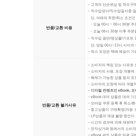
고객의 단순변심 및 착오구
직수입양서/직수입일서중 일
단, 아래의 주문/취소 조건인
오늘 00시 ~ 06시 30분 
반품/교환 비용
오늘 06시 30분 이후 주문
직수입 음반/영상물/기프트 
단, 당일 00시~13시 사이
박스 포장은 택배 배송이 가
소비자의 책임 있는 사유로 
소비자의 사용, 포장 개봉에 
복제가 가능한 상품 등의 포장을 
소비자의 요청에 따라 개별
디지털 컨텐츠인 eBook, 
eBook 대여 상품은 대여 기
모바일 쿠폰 등록 후 취소/환
반품/교환 불가사유
중고상품이 구매확정(자동 
LP상품의 재생 불량 원인이 기
시간의 경과에 의해 재판매가
전자상거래 등에서의 소비자
eBook 세트 상품은 일괄 