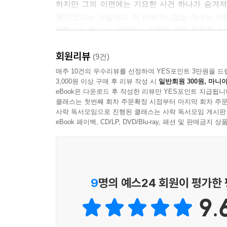
하지만 그의 이면에는 기묘한 사건 하나가 숨겨져 
원’이었다는 사실이다. 이 어처구니없는 액수는 자
치환되는 불모의 세계에서 작품은 값싼 위로를 건
끝내 알 수 없는 고유한 존재로 남겨두는 이 거리 
회원리뷰
(9건)
씁쓸한 교차로에서 말없이 스쳐 가는
매주 10건의 우수리뷰를 선정하여 YES포인트 3만원을 드
3,000원 이상 구매 후 리뷰 작성 시
일반회원 300원, 마니아
번역되지 않은 고통들
eBook은 다운로드 후 작성한 리뷰만 YES포인트 지급됩니
클래스는 첫번째 회차 주문확정 시점부터 마지막 회차 주문
숫자로 치환된 세계의 폭력성은 두 번째 소설 「
사락 독서모임으로 진행된 클래스는 사락 독서모임 게시판
전전하는 오영은 스스로를 “칠천 원짜리”라 자조하
eBook 페이백, CD/LP, DVD/Blu-ray, 패션 및 판매금
타인에게 감정을 쏟지 않고 그저 하루하루를 무기력
약한 것들, 가여운 것들, 불쌍한 것들, 그런 것들의 
_ 「(알 수 없음)」 54쪽
9
명의 예스24 회원이 평가한
9.
이 작품은 동생의 억울한 죽음을 풀기 위해 세상과
서늘한 자각이 서사의 완결을 계속해서 유예한다. 타