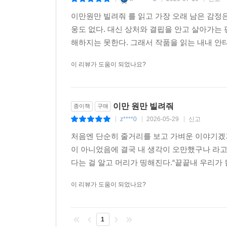
믿어야 한다, 사람을, 세계를, 무수한 선택 속에 
이만원만 빌려줘 를 읽고 가장 오래 남은 감정
앙금처럼 가라앉는 조용한 희망이 있다. 저자가 언
웅도 없다. 대신 상처와 결핍을 안고 살아가는
것도 묘미일 테다. 그렇게 독자는 “부서뜨리기 위해
해하지는 못한다. 그래서 작품을 읽는 내내 안타
깨닫는다. 함부로 이해한다고 말하지 않는 묵언(
안보윤의 신작이 우리에게 건네는, 묵직하고도 서늘
이 리뷰가 도움이 되었나요?
작가의 말
이만 원만 빌려줘
종이책
구매
진심이 되려면 믿어야 한다, 사람을 세계를 무수한 
z****0
2026-05-29
신고
|
|
|
있어야만 마음껏 부서뜨릴 수 있다, 부서뜨리기 위해
처음엔 단순히 줄거리를 보고 가벼운 이야기겠
― 에세이 「마침표도 없이,」 중에서
이 아니었음에 결국 내 생각이 오만했구나 라
다는 걸 알고 머리가 띵해진다.“끝끝내 우리가 될 
이 리뷰가 도움이 되었나요?
1