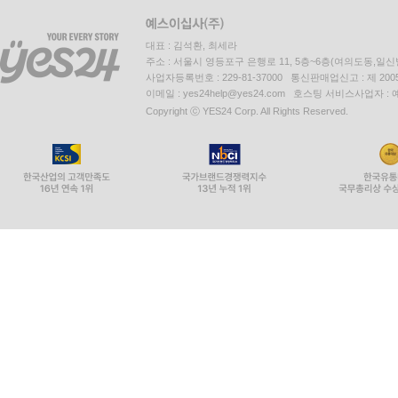
대표 : 김석환, 최세라
주소 : 서울시 영등포구 은행로 11, 5층~6층(여의도동,일신
사업자등록번호 : 229-81-37000 통신판매업신고 : 제 200
이메일 : yes24help@yes24.com 호스팅 서비스사업자 :
Copyright ⓒ YES24 Corp. All Rights Reserved.