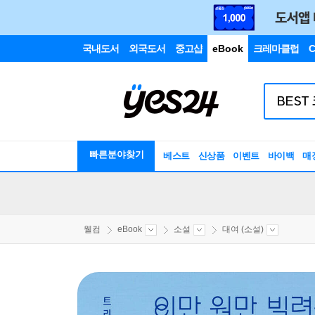
국내도서
외국도서
중고샵
eBook
크레마클럽
C
빠른분야찾기
베스트
신상품
이벤트
바이백
매
웰컴
eBook
소설
대여 (소설)