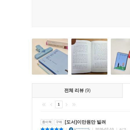
이러한 모럴이 작품이 마무리된 뒤에도 독자를 끊임
파국과 절망의 기록을 통해
헝클어진 세계에 남기는 연대의 단초
세 번째 소설 「우리가 될 수 없는」은 유괴범 
이야기이다. 다만 정우가 겪은 진정한 외상은 동주
제 아이가 고작 이만 원으로 환산되었다는 점을 받아
나는 지금도 엄마가 내게 했던 말들을 종종 떠올린다
?네 차림새가, 네 몰골이, 네가 얼마나 거지 같아 
엄마는 놀이터 흙바닥이나 마트 선반에서 내 손을 
전체 리뷰
(9)
?이게 뭐 하는 짓이야, 더럽게.
그러고는 도무지 견딜 수 없다는 듯, 진저리를 치며 
1
?제발 이만 원짜리같이 굴지 좀 마.
_ 「우리가 될 수 없는」 112쪽
[도서]이만원만 빌려
종이책
구매
삶의 가치와 의미가 화폐로 계산되고 환산되는 순
k********5
2026-07-10
신고
|
|
|