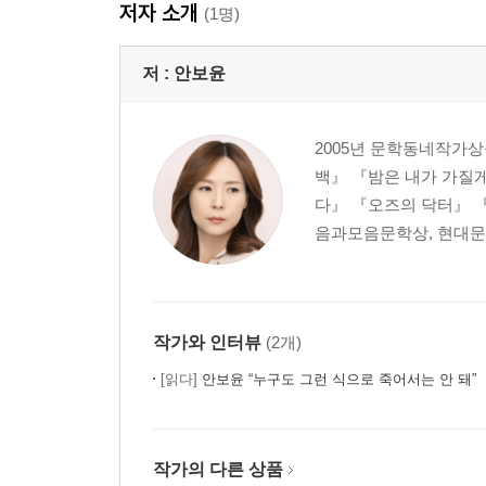
저자 소개
(1명)
저 :
안보윤
2005년 문학동네작가상
백』 『밤은 내가 가질
다』 『오즈의 닥터』 
음과모음문학상, 현대문
작가와 인터뷰
(2개)
[읽다]
안보윤 “누구도 그런 식으로 죽어서는 안 돼”
작가의 다른 상품