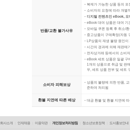
복제가 가능한 상품 등의 포장을 
소비자의 요청에 따라 개별
디지털 컨텐츠인 eBook, 
eBook 대여 상품은 대여 기
모바일 쿠폰 등록 후 취소/환
반품/교환 불가사유
중고상품이 구매확정(자동 
LP상품의 재생 불량 원인이 기
시간의 경과에 의해 재판매가
전자상거래 등에서의 소비자
eBook 세트 상품은 일괄 
1개의 상품으로 취급 및 판매
우, 세트 상품 전부 및 세트
상품의 불량에 의한 반품, 교
소비자 피해보상
준하여 처리됨
환불 지연에 따른 배상
대금 환불 및 환불 지연에 
회사소개
인재채용
이용약관
개인정보처리방침
청소년보호정책
도서홍보안내