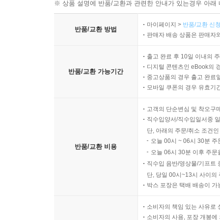
※ 상품 설명에 반품/교환과 관련한 안내가 있는경우 아래 
마이페이지 >
반품/교환 신청
반품/교환 방법
판매자 배송 상품은 판매자와
출고 완료 후 10일 이내의 
디지털 콘텐츠인 eBook의 
반품/교환 가능기간
중고상품의 경우 출고 완료일
모바일 쿠폰의 경우 유효기간(
고객의 단순변심 및 착오구
직수입양서/직수입일서중 일
단, 아래의 주문/취소 조건인
오늘 00시 ~ 06시 30분 
반품/교환 비용
오늘 06시 30분 이후 주문
직수입 음반/영상물/기프트 
단, 당일 00시~13시 사이
박스 포장은 택배 배송이 가
소비자의 책임 있는 사유로 
소비자의 사용, 포장 개봉에 