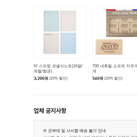
IV 스프링 코넬식노트(16절/
700 내츄럴 소프트 지우
좌철/향균)
개
3,200
원
(20% 할인)
560
원
(20% 할인)
업체 공지사항
※ 군부대 및 사서함 배송 불가 안내