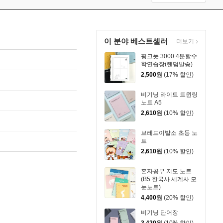
이 분야 베스트셀러
더보기
핑크풋 3000 4분할수
학연습장(랜덤발송)
2,500
원
(17% 할인)
비기닝 라이트 트윈링
노트 A5
2,610
원
(10% 할인)
브레드이발소 초등 노
트
2,610
원
(10% 할인)
혼자공부 지도 노트
(B5 한국사 세계사 모
눈노트)
4,400
원
(20% 할인)
비기닝 단어장