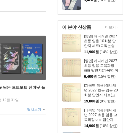
3,420
원
(10% 할인)
이 분야 신상품
더보기
[양면] 애니캐넌 2027
초등 임용 10회분 답
안지 세트(교직논술
+교육과정)
11,900
원
(14% 할인)
[양면] 애니캐넌 2027
초등 임용 교육과정
omr 답안지(과목명 적
용 10회분)
6,400
원
(15% 할인)
[과목명 적용] 애니캐
을 담은 모트모트 텐미닛 플
넌 2027 초등 임용 20
회분 답안지 세트(교
직논술+교육과정)
년 12월 31일
19,800
원
(9% 할인)
펼쳐보기
[과목명 적용] 애니캐
넌 2027 초등 임용 교
육과정 omr 답안지
(20회분)
14,900
원
(10% 할인)