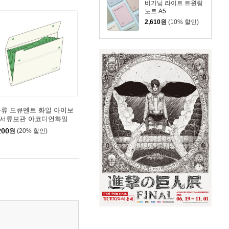
비기닝 라이트 트윈링
노트 A5
2,610
원
(10% 할인)
분류 도큐멘트 화일 아이보
 서류보관 아코디언화일
200
원
(20% 할인)