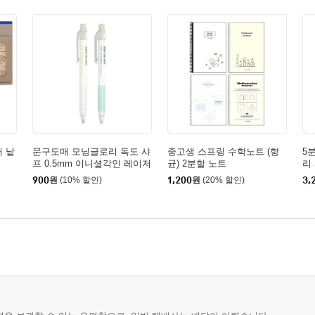
개 낱
문구도매 모닝글로리 독도 샤
중고생 스프링 수학노트 (항
5
프 0.5mm 이니셜각인 레이저
균) 2분할 노트
리
각인
900
원
(10% 할인)
1,200
원
(20% 할인)
3,