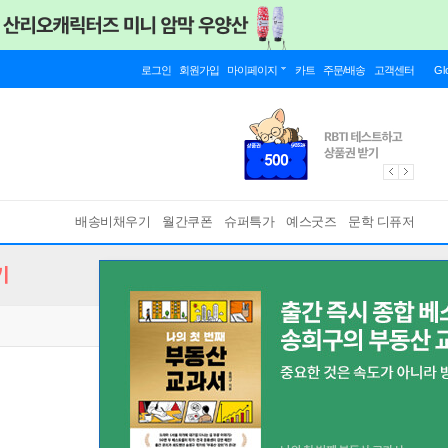
로그인
회원가입
마이페이지
카트
주문/배송
고객센터
Gl
배송비채우기
월간쿠폰
슈퍼특가
예스굿즈
문학 디퓨저
기