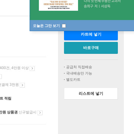
판매중
한정판매
오늘은 그만 보기
카트에 넣기
바로구매
공급처 직접배송
 400건, 4만원 이상
국내배송만 가능
별도카트
첫결제 3천원
리스트에 넣기
인트 적립
만원 상품권
신규발급시