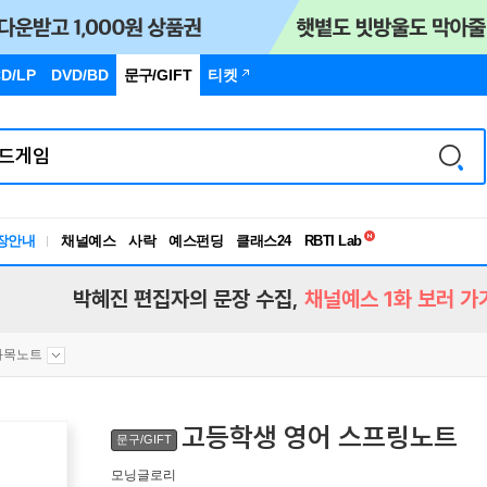
D/LP
DVD/BD
문구
/GIFT
티켓
독서유형검사
장안내
채널예스
사락
예스펀딩
클래스24
RBTI Lab
독서유형검사
박혜진 편집자의 문장 수집,
채널예스 1화 보러 가
과목노트
고등학생 영어 스프링노트
문구/GIFT
모닝글로리