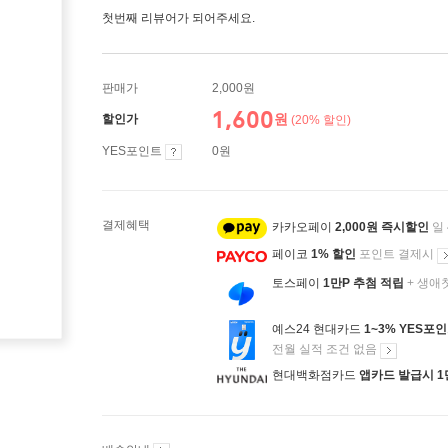
첫번째 리뷰어가 되어주세요.
판매가
2,000원
1,600
원
할인가
(20% 할인)
YES포인트
0원
결제혜택
카카오페이
2,000원 즉시할인
일
페이코
1% 할인
포인트 결제시
토스페이
1만P 추첨 적립
+ 생애
예스24 현대카드
1~3% YES포
전월 실적 조건 없음
현대백화점카드
앱카드 발급시 1