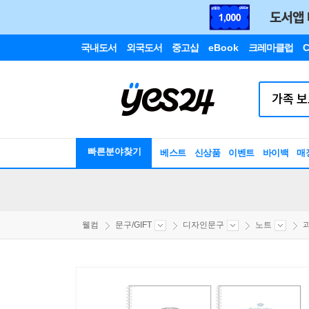
국내도서
외국도서
중고샵
eBook
크레마클럽
C
빠른분야찾기
베스트
신상품
이벤트
바이백
매
웰컴
문구/GIFT
디자인문구
노트