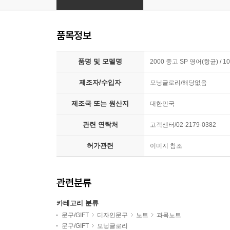
품목정보
품명 및 모델명
2000 중고 SP 영어(항균) / 10
제조자/수입자
모닝글로리/해당없음
제조국 또는 원산지
대한민국
관련 연락처
고객센터/02-2179-0382
허가관련
이미지 참조
관련분류
카테고리 분류
문구/GIFT
디자인문구
노트
과목노트
문구/GIFT
모닝글로리