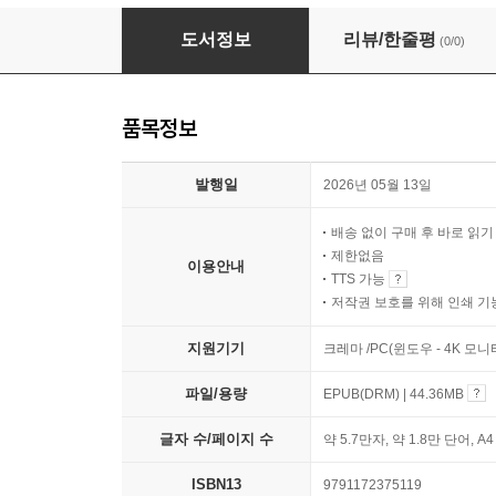
일요일의 정신
도서정보
리뷰/한줄평
(0/0)
품목정보
발행일
2026년 05월 13일
배송 없이 구매 후 바로 읽
제한없음
이용안내
TTS 가능
저작권 보호를 위해 인쇄 기
지원기기
크레마 /PC(윈도우 - 4K 모
파일/용량
EPUB(DRM) | 44.36MB
글자 수/페이지 수
약 5.7만자, 약 1.8만 단어, A
ISBN13
9791172375119