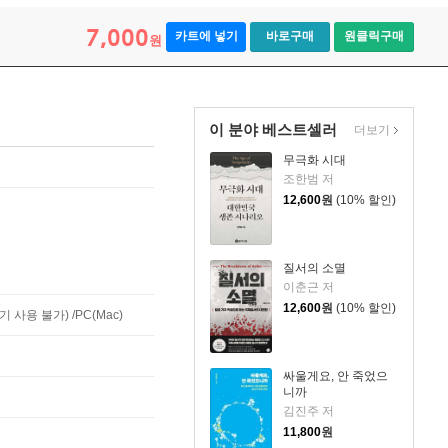
7,000
카트에 넣기
바로구매
원클릭구매
원
이 분야 베스트셀러
더보기
무극화 시대
조한범 저
12,600
원
(10% 할인)
질서의 소멸
이춘근 저
12,600
원
(10% 할인)
사용 불가) /PC(Mac)
싸울게요, 안 죽었으
니까
김진주 저
11,800
원