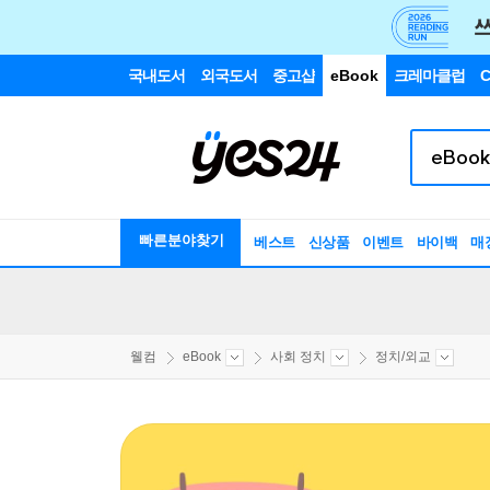
국내도서
외국도서
중고샵
eBook
크레마클럽
C
빠른분야찾기
베스트
신상품
이벤트
바이백
매
웰컴
eBook
사회 정치
정치/외교