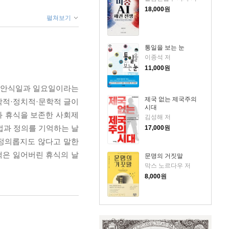
18,000
원
펼쳐보기
통일을 보는 눈
이종석 저
11,000
원
즉, 안식일과 일요일이라는
제국 없는 제국주의
철학적·정치적·문학적 글이
시대
과 휴식을 보존한 사회제
김성해 저
법과 정의를 기억하는 날
17,000
원
 정의롭지도 않다고 말한
책은 잃어버린 휴식의 날
문명의 거짓말
막스 노르다우 저
8,000
원