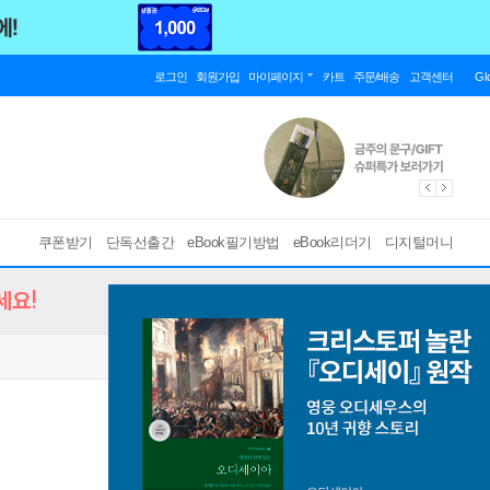
로그인
회원가입
마이페이지
카트
주문/배송
고객센터
Gl
쿠폰받기
단독선출간
eBook필기방법
eBook리더기
디지털머니
세요!