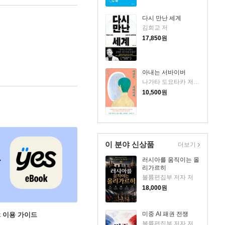
다시 만난 세계
김희교 저
17,850
원
아내는 서바이버
나가타 도요타카 저/서라미 역
10,500
원
이 분야 신상품
더보기
러시아를 움직이는 올
리가르히
볼륨편집부 저자 저
18,000
원
미중 AI 패권 전쟁
ok 이용 가이드
볼륨편집부 저자 저