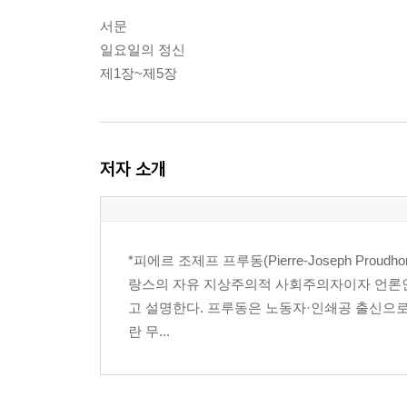
서문
일요일의 정신
제1장~제5장
저자 소개
*피에르 조제프 프루동(Pierre-Joseph Pro
랑스의 자유 지상주의적 사회주의자이자 언론인
고 설명한다. 프루동은 노동자·인쇄공 출신으로
란 무...