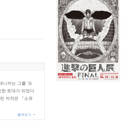
브리태니커는 그를 ‘프
요한 토대가 되었다
알린 저작은 『소유
펼쳐보기