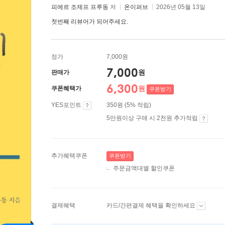
피에르 조제프 프루동
저
온이퍼브
2026년 05월 13일
첫번째 리뷰어가 되어주세요.
정가
7,000원
7,000
원
판매가
6,300
원
쿠폰혜택가
쿠폰받기
YES포인트
350원 (5% 적립)
5만원이상 구매 시 2천원 추가적립
추가혜택쿠폰
쿠폰받기
주문금액대별 할인쿠폰
결제혜택
카드/간편결제 혜택을 확인하세요