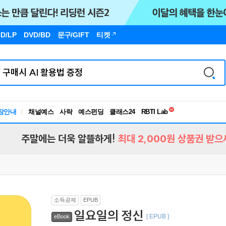
D/LP
DVD/BD
문구
/GIFT
티켓
독서유형검사
RBTI Lab
장안내
채널예스
사락
예스펀딩
클래스24
독서유형검사
주말에는 더욱 알뜰하게!
최대 2,000원 상품권 받으
소득공제
EPUB
일요일의 정신
[ EPUB ]
eBook