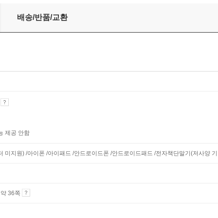
배송/반품/교환
기
능 제공 안함
니터 미지원) /아이폰 /아이패드 /안드로이드폰 /안드로이드패드 /전자책단말기(저사양 기기 
4 약 36쪽