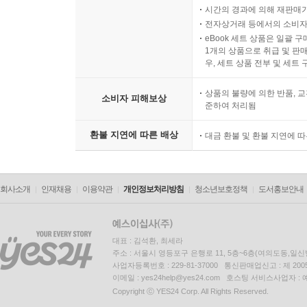
시간의 경과에 의해 재판매가
전자상거래 등에서의 소비자
eBook 세트 상품은 일괄 
1개의 상품으로 취급 및 판매
우, 세트 상품 전부 및 세트
상품의 불량에 의한 반품, 교
소비자 피해보상
준하여 처리됨
환불 지연에 따른 배상
대금 환불 및 환불 지연에 
회사소개
인재채용
이용약관
개인정보처리방침
청소년보호정책
도서홍보안내
대표 : 김석환, 최세라
주소 : 서울시 영등포구 은행로 11, 5층~6층(여의도동,일신
사업자등록번호 : 229-81-37000 통신판매업신고 : 제 200
이메일 : yes24help@yes24.com 호스팅 서비스사업자 :
Copyright ⓒ YES24 Corp. All Rights Reserved.