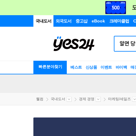
국내도서
외국도서
중고샵
eBook
크레마클럽
C
빠른분야찾기
베스트
신상품
이벤트
바이백
매
웰컴
국내도서
경제 경영
마케팅/세일즈