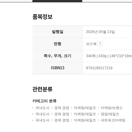
품목정보
발행일
2026년 05월 13일
판형
보드북
쪽수, 무게, 크기
340쪽 | 430g | 148*210*18
ISBN13
9791199217218
관련분류
카테고리 분류
국내도서
경제 경영
마케팅/세일즈
마케팅/브랜드
국내도서
경제 경영
마케팅/세일즈
영업/세일즈
국내도서
경제 경영
마케팅/세일즈
네트워크마케팅