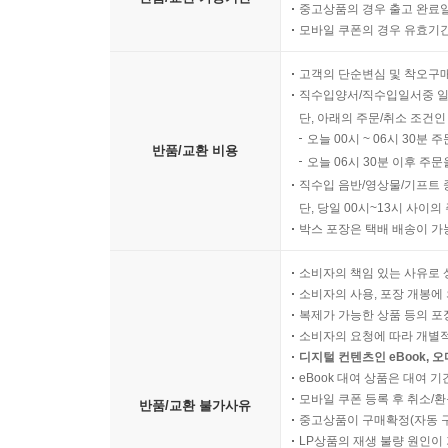
중고상품의 경우 출고 완료일
모바일 쿠폰의 경우 유효기간(
고객의 단순변심 및 착오구
직수입양서/직수입일서중 일
단, 아래의 주문/취소 조건인
오늘 00시 ~ 06시 30분 
반품/교환 비용
오늘 06시 30분 이후 주문
직수입 음반/영상물/기프트 
단, 당일 00시~13시 사이
박스 포장은 택배 배송이 가
소비자의 책임 있는 사유로 
소비자의 사용, 포장 개봉에 
복제가 가능한 상품 등의 포장을 
소비자의 요청에 따라 개별
디지털 컨텐츠인 eBook, 
eBook 대여 상품은 대여 기
모바일 쿠폰 등록 후 취소/환
반품/교환 불가사유
중고상품이 구매확정(자동 
LP상품의 재생 불량 원인이 기