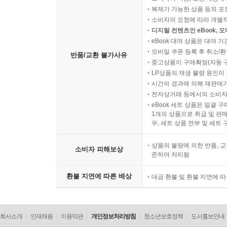
복제가 가능한 상품 등의 포장을 
소비자의 요청에 따라 개별
디지털 컨텐츠인 eBook, 
eBook 대여 상품은 대여 기
모바일 쿠폰 등록 후 취소/환
반품/교환 불가사유
중고상품이 구매확정(자동 
LP상품의 재생 불량 원인이 기
시간의 경과에 의해 재판매가
전자상거래 등에서의 소비자
eBook 세트 상품은 일괄 
1개의 상품으로 취급 및 판매
우, 세트 상품 전부 및 세트
상품의 불량에 의한 반품, 교
소비자 피해보상
준하여 처리됨
환불 지연에 따른 배상
대금 환불 및 환불 지연에 
회사소개
인재채용
이용약관
개인정보처리방침
청소년보호정책
도서홍보안내