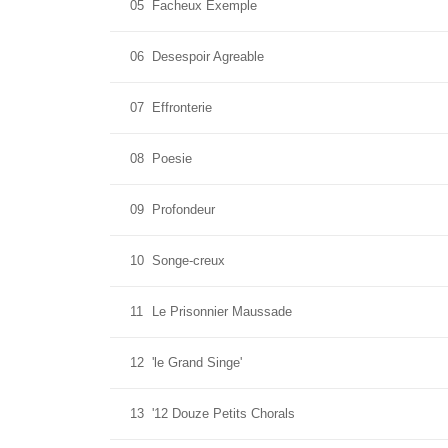
05
Facheux Exemple
06
Desespoir Agreable
07
Effronterie
08
Poesie
09
Profondeur
10
Songe-creux
11
Le Prisonnier Maussade
12
'le Grand Singe'
13
'12 Douze Petits Chorals