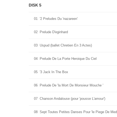
DISK 5
01
'2 Preludes Du 'nazareen'
02
Prelude D'eginhard
03
Uspud (ballet Chretien En 3 Actes)
04
Prelude De La Porte Heroique Du Ciel
05
'3 Jack In The Box
06
Prelude De 'la Mort De Monsieur Mouche '
07
Chanson Andalouse (pour 'pousse L'amour')
08
Sept Toutes Petites Danses Pour 'le Piege De Med