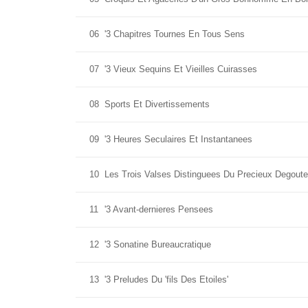
06
'3 Chapitres Tournes En Tous Sens
07
'3 Vieux Sequins Et Vieilles Cuirasses
08
Sports Et Divertissements
09
'3 Heures Seculaires Et Instantanees
10
Les Trois Valses Distinguees Du Precieux Degoute
11
'3 Avant-dernieres Pensees
12
'3 Sonatine Bureaucratique
13
'3 Preludes Du 'fils Des Etoiles'