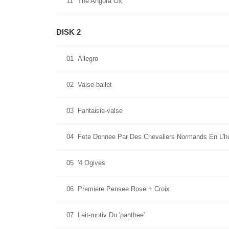
11
The Angora Ox
DISK 2
01
Allegro
02
Valse-ballet
03
Fantaisie-valse
04
Fete Donnee Par Des Chevaliers Normands En L'h
05
'4 Ogives
06
Premiere Pensee Rose + Croix
07
Leit-motiv Du 'panthee'