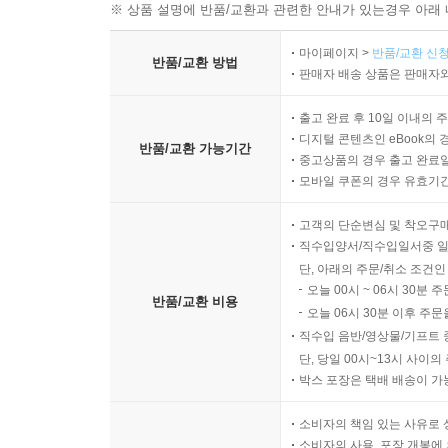
※ 상품 설명에 반품/교환과 관련한 안내가 있는경우 아래 
마이페이지 >
반품/교환 신청
반품/교환 방법
판매자 배송 상품은 판매자와
출고 완료 후 10일 이내의 
디지털 콘텐츠인 eBook의 
반품/교환 가능기간
중고상품의 경우 출고 완료일
모바일 쿠폰의 경우 유효기간(
고객의 단순변심 및 착오구
직수입양서/직수입일서중 일
단, 아래의 주문/취소 조건인
오늘 00시 ~ 06시 30분 
반품/교환 비용
오늘 06시 30분 이후 주문
직수입 음반/영상물/기프트 
단, 당일 00시~13시 사이
박스 포장은 택배 배송이 가
소비자의 책임 있는 사유로 
소비자의 사용, 포장 개봉에 