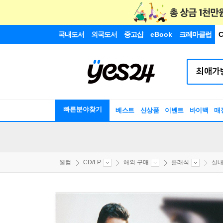
국내도서
외국도서
중고샵
eBook
크레마클럽
C
빠른분야찾기
베스트
신상품
이벤트
바이백
매
웰컴
CD/LP
해외 구매
클래식
실내