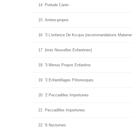
14
Prelude Canin
15
Arriere-propos
16
'3 L'enfance De Ko-quo (recommandations Maternel
17
(trois Nouvelles Enfantines)
18
'3 Menus Propos Enfantins
19
'3 Enfantillages Pittoresques
20
'2 Peccadilles Importunes
21
Peccadilles Importunes
22
'6 Nocturnes