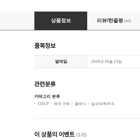
사티: 독주 피아노 작품 전곡집 (Satie: Complete So
상품정보
리뷰/한줄평
(0/0)
품목정보
발매일
2026년 05월 13일
관련분류
카테고리 분류
CD/LP
해외 구매
클래식
실내악/독주곡
이 상품의 이벤트
(1개)