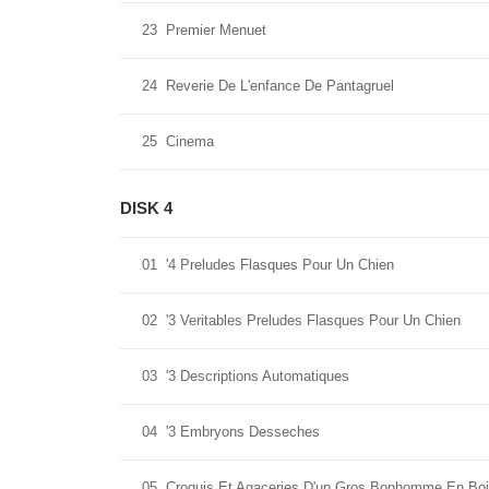
23
Premier Menuet
24
Reverie De L'enfance De Pantagruel
25
Cinema
DISK 4
01
'4 Preludes Flasques Pour Un Chien
02
'3 Veritables Preludes Flasques Pour Un Chien
03
'3 Descriptions Automatiques
04
'3 Embryons Desseches
05
Croquis Et Agaceries D'un Gros Bonhomme En Bo