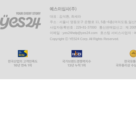
대표 : 김석환, 최세라
주소 : 서울시 영등포구 은행로 11, 5층~6층(여의도동,일신
사업자등록번호 : 229-81-37000 통신판매업신고 : 제 200
이메일 : yes24help@yes24.com 호스팅 서비스사업자 :
Copyright ⓒ YES24 Corp. All Rights Reserved.