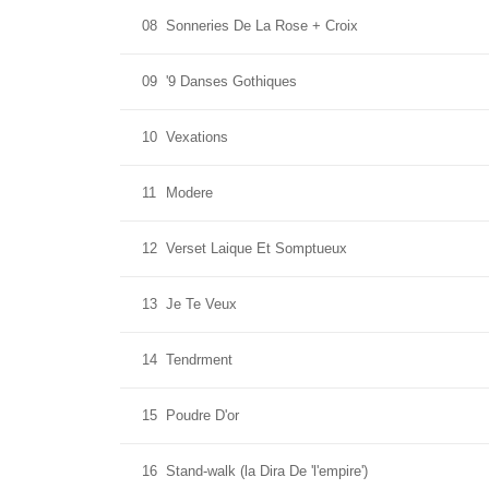
08
Sonneries De La Rose + Croix
09
'9 Danses Gothiques
10
Vexations
11
Modere
12
Verset Laique Et Somptueux
13
Je Te Veux
14
Tendrment
15
Poudre D'or
16
Stand-walk (la Dira De 'l'empire')