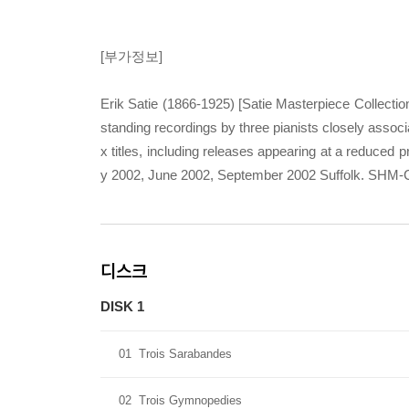
[부가정보]
Erik Satie (1866-1925) [Satie Masterpiece Collection
standing recordings by three pianists closely assoc
x titles, including releases appearing at a reduced 
y 2002, June 2002, September 2002 Suffolk. SHM-CD
디스크
DISK 1
01
Trois Sarabandes
02
Trois Gymnopedies