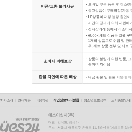
모바일 쿠폰 등록 후 취소/환
반품/교환 불가사유
중고상품이 구매확정(자동 
LP상품의 재생 불량 원인이 기
시간의 경과에 의해 재판매가
전자상거래 등에서의 소비자
eBook 세트 상품은 일괄 
1개의 상품으로 취급 및 판매
우, 세트 상품 전부 및 세트
상품의 불량에 의한 반품, 교
소비자 피해보상
준하여 처리됨
환불 지연에 따른 배상
대금 환불 및 환불 지연에 
회사소개
인재채용
이용약관
개인정보처리방침
청소년보호정책
도서홍보안내
대표 : 김석환, 최세라
주소 : 서울시 영등포구 은행로 11, 5층~6층(여의도동,일신