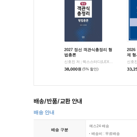
2027 정선 객관식총정리 형
202
법총론
제 형
신호진 저
렉스스터디(LEX STUDY)
신호진
|
38,000
원
(5% 할인)
33,2
배송/반품/교환 안내
배송 안내
예스24 배송
배송 구분
배송비 : 무료배송