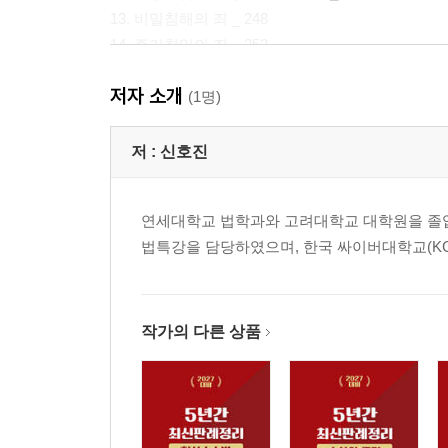
13. 비밀침해의 죄 _ 248
14. 주거침입의 죄 _ 252
15. 재산죄의 기본개념 _ 278
저자 소개
16. 절도의 죄 _ 308
(1명)
17. 강도의 죄 _ 334
18. 사기의 죄 _ 364
저 :
신호진
19. 공갈의 죄 _ 415
20. 횡령의 죄 _ 427
연세대학교 법학과와 고려대학교 대학원을 졸업했다
21. 배임의 죄 _ 472
법특강을 담당하였으며, 한국 싸이버대학교(K
22. 장물의 죄 _ 530
23. 손괴의 죄 _ 554
24. 권리행사를 방해하는 죄 _ 572
25. 공안을 해하는 죄 _ 601
작가의 다른 상품
26. 폭발물에 관한 죄 _ 611
27. 방화와 실화의 죄 _ 614
28. 일수와 수리에 관한 죄 _ 633
29. 교통방해의 죄 _ 634