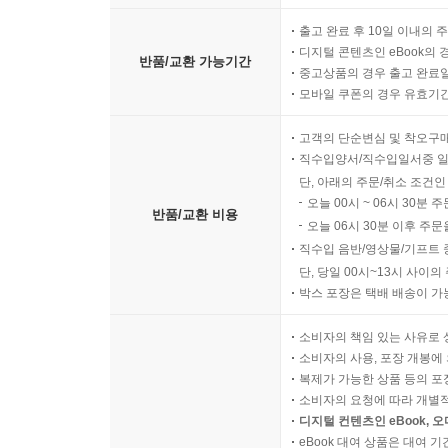
출고 완료 후 10일 이내의 
디지털 콘텐츠인 eBook의 
반품/교환 가능기간
중고상품의 경우 출고 완료일
모바일 쿠폰의 경우 유효기간(
고객의 단순변심 및 착오구
직수입양서/직수입일서중 일
단, 아래의 주문/취소 조건인
오늘 00시 ~ 06시 30분 
반품/교환 비용
오늘 06시 30분 이후 주문
직수입 음반/영상물/기프트 
단, 당일 00시~13시 사이
박스 포장은 택배 배송이 가
소비자의 책임 있는 사유로 
소비자의 사용, 포장 개봉에 
복제가 가능한 상품 등의 포장을 
소비자의 요청에 따라 개별
디지털 컨텐츠인 eBook, 
eBook 대여 상품은 대여 기