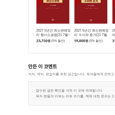
30. 통화에 관한 죄 _ 645
31. 유가증권ㆍ인지와 우표에 관한 죄 _ 650
32. 문서에 관한 죄 _ 660
33. 인장에 관한 죄 _ 728
34. 먹는 물에 관한 죄 _ 732
2027 5년간 최신판례정
2027 5년간 최신판례정
2
리 형사소송법(21.7월~
리 수사와 증거(21.7월
리
35. 아편에 관한 죄 _ 735
26.6월)
~26.6월)
23,750
원
(5% 할인)
19,000
원
(5% 할인)
3
36. 성풍속에 관한 죄 _ 736
37. 도박과 복표에 관한 죄 _ 742
38. 신앙에 관한 죄 _ 753
39. 내란의 죄 _ 756
만든 이 코멘트
40. 외환의 죄 _ 761
저자, 역자, 편집자를 위한 공간입니다. 독자들에게 전하고
41. 국기에 관한 죄 _ 765
42. 국교에 관한 죄 _ 767
43. 공무원의 직무에 관한 죄 _ 769
접수된 글은 확인을 거쳐 이 곳에 게재됩니다.
독자 분들의 리뷰는 리뷰 쓰기를, 책에 대한 문의는 1:
44. 공무방해에 관한 죄 _ 843
45. 도주와 범인은닉의 죄 _ 880
46. 위증과 증거인멸의 죄 _ 895