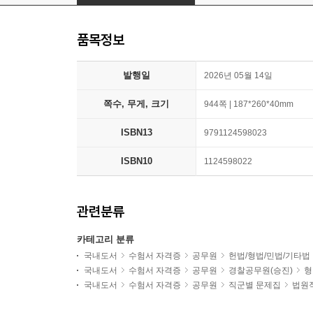
품목정보
발행일
2026년 05월 14일
쪽수, 무게, 크기
944쪽 | 187*260*40mm
ISBN13
9791124598023
ISBN10
1124598022
관련분류
카테고리 분류
국내도서
수험서 자격증
공무원
헌법/형법/민법/기타법
국내도서
수험서 자격증
공무원
경찰공무원(승진)
형
국내도서
수험서 자격증
공무원
직군별 문제집
법원