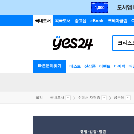
국내도서
외국도서
중고샵
eBook
크레마클럽
C
빠른분야찾기
베스트
신상품
이벤트
바이백
매
웰컴
국내도서
수험서 자격증
공무원