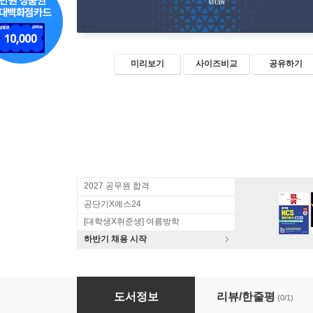
미리보기
사이즈비교
공유하기
2027 공무원 합격
공단기X예스24
[대학생X취준생] 여름방학
하반기 채용 시작
2027 정선 객관식총정리 형법각론
도서정보
리뷰/한줄평
(0/1)