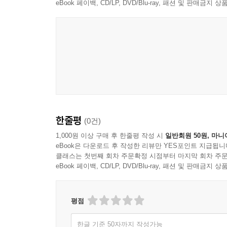
eBook 페이백, CD/LP, DVD/Blu-ray, 패션 및 판매금
달은 차오르기 위해 스스로를 비운다 95
산을 오르는 마음, 내려오는 마음 97
대지는 아무 말 없이 모든 것을 품는다 98
먼 산이 주는 침묵의 위로 99
항상 웃고 사는 사람들의 비밀 100
3부
내가 걷는 발자국의 하루 101
타인의 실수나 예상치 못한 불행 앞에서 102
한줄평
(0건)
그럴 수도 있지, 이 또한 지나가리라 103
1,000원 이상 구매 후 한줄평 작성 시
일반회원 50원, 마니
길가 들꽃과의 대화 104
eBook은 다운로드 후 작성한 리뷰만 YES포인트 지급됩니
채움과 비움 106
클래스는 첫번째 회차 주문확정 시점부터 마지막 회차 주문
eBook 페이백, CD/LP, DVD/Blu-ray, 패션 및 판매금
비에 젖은 날개로도 새는 다시 하늘을 난다 107
바람은 머물지 않기에 자유롭다 108
먼 산의 능선처럼, 멀리 보면 아름답지 않은 삶은 없다
평점
사람이 어떻게 사는게 잘 사는 것인가 110
계절이 바뀌듯, 마음의 슬픔도 지나간다 111
한글 기준 50자까지 작성가능