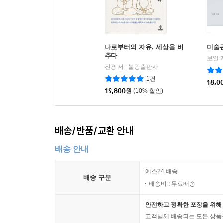
죽음이 생명을 살리는 거룩한 순환 131
오솔길에 핀 나리꽃과 마주친 미소 132
꽃은 져야만 열매가 되고, 기다림은 익어야 향기가 됩
자연의 품 135
나로부터의 자유, 세상을 비
미술관
추다
마음의 자, 보는 저울 137
보일 
진경 저
불광출판사
|
우리는 어디서 왔다가 어디로 가는가 139
1건
전생과 내생은 진짜 있는가 140
18,0
19,800
원
(10% 할인)
낡아짐이 곧 보시(布施)입니다 142
산새들이 나누는 대화에는 거짓이 없다 143
배송/반품/교환 안내
4부
산중의 달빛은 누구에게나 공평하다 144
배송 안내
물길이 막히면 돌아가듯, 관계도 순리대로 146
예스24 배송
굽이치는 계곡물처럼, 서툰 만남도 삶의 노래다 147
배송 구분
배송비 : 무료배송
숲의 나무들은 서로의 햇살을 가리지 않는다 148
마음의 옹달샘은 혼자 있을 때 채워진다 149
안전하고 정확한 포장을 위해 
마음의 뜰을 쓸 준비를 마쳤습니다 150
고객님께 배송되는 모든 상품을