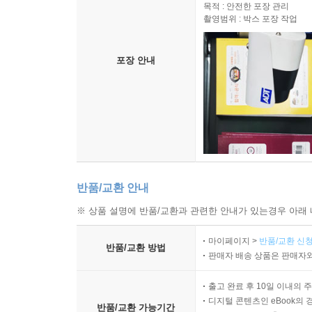
삶이 곧 기도이고, 일상이 곧 경전입니다 151
목적 : 안전한 포장 관리
촬영범위 : 박스 포장 작업
빈틈이 있어야 숨을 쉽니다 152
삶을 축제로 만드는 마음의 지혜 153
지지 않는 삶보다, 기꺼이 져주는 삶 157
포장 안내
모든 대화의 첫 문장은 내 마음을 비우는 것입니다 1
법화림의 주인 160
인간의 운명은 정해져 있는가, 바꿀 수 있는가 162
시간이 풀어주지 못할 매듭은 없습니다 165
약속 없는 기다림이 더 설렙니다 166
한 사람의 인생은 한 권의 역사서입니다 167
보내줄 때를 아는 사람의 뒷모습은 아름답다 168
반품/교환 안내
옷깃만 스쳐도 인연, 머물다 가면 선물 169
※ 상품 설명에 반품/교환과 관련한 안내가 있는경우 아래 
마음의 온도를 나누면 겨울도 봄이 된다 170
모든 이에게 좋은 사람이 될 필요는 없다 171
마이페이지 >
반품/교환 신청
반품/교환 방법
말은 입이 아니라 가슴에서 나와야 향기가 됩니다 1
판매자 배송 상품은 판매자와
수천 겁(劫)의 그리움이 빚어낸 기적 173
출고 완료 후 10일 이내의 
기도란 무엇이며, 어떻게 해야 성취되는가 176
디지털 콘텐츠인 eBook의 
반품/교환 가능기간
부족함은 채워야 할 결점이 아니라 비어있는 가능성이