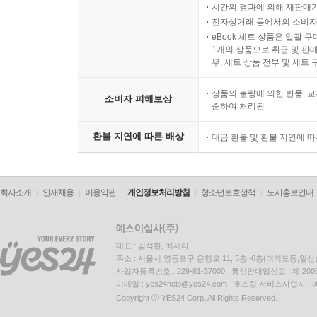
시간의 경과에 의해 재판매가
분단과 변역 206
전자상거래 등에서의 소비자
암자 앞 자목련의 고운 자태가 주는 하심 211
eBook 세트 상품은 일괄 
빛을 쫓는 망념(妄念)과 그 뒤에 숨은 인과(因果) 21
1개의 상품으로 취급 및 판매
우, 세트 상품 전부 및 세트
가짜 빛에 취해 길을 잃은 나그네 214
미물(微物)에게 배우는 자연의 뜻 215
상품의 불량에 의한 반품, 교
소비자 피해보상
허상을 걷어낸 자리에 피어나는 존재의 향기 216
준하여 처리됨
길 위의 모든 생명은 살아있는 경전입니다 217
환불 지연에 따른 배상
대금 환불 및 환불 지연에 
지혜로운 자신으로 바로 서기 위한 마음의 기록 218
만물(萬物)이라는 거울 속에 비친 참나(眞我) 220
삶의 본질을 마주하다 221
회사소개
인재채용
이용약관
개인정보처리방침
청소년보호정책
도서홍보안내
깨어 있는 마음 222
꼭 해야할 일 한가지 223
하지 말아야할 일 한가지 224
대표 : 김석환, 최세라
아름다운 인생의 동반자 226
주소 : 서울시 영등포구 은행로 11, 5층~6층(여의도동,일신
무심(無心)한 풍경 속에 숨겨진 지극한 응원 227
사업자등록번호 : 229-81-37000 통신판매업신고 : 제 200
이메일 : yes24help@yes24.com 호스팅 서비스사업자 :
미미(微微)한 존재가 들려주는 거대한 설법 228
Copyright ⓒ YES24 Corp. All Rights Reserved.
보이지 않는 빛과의 다정한 대화 229