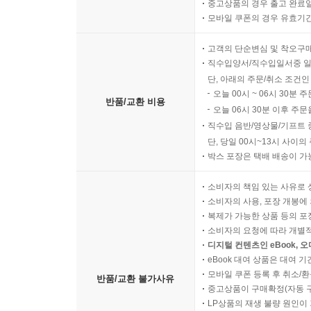
중고상품의 경우 출고 완료일
화는 손님처럼 왔다가 바람처럼 떠난다 180
모바일 쿠폰의 경우 유효기간(
오늘 내뱉지 않은 말 한마디가 내일의 후회를 막는다 
고객의 단순변심 및 착오구
세 걸음 물러나서 보면 아무것도 아닌 일들 185
직수입양서/직수입일서중 일
억울함이 있더라도 밝히려 말라 187
단, 아래의 주문/취소 조건인
가장 어두운 마음에서 가장 밝은 지혜를 길어 올리다 
오늘 00시 ~ 06시 30분 
반품/교환 비용
상대가 던진 독배를 굳이 마실 필요는 없다 189
오늘 06시 30분 이후 주문
어디에도 얽매이지 말고, 홀가분하게 살아라 190
직수입 음반/영상물/기프트 
세상에서 가장 따뜻한 대답, “그랬구나” 194
단, 당일 00시~13시 사이
박스 포장은 택배 배송이 가
사람의 마음을 여는 열쇠는 진심이라는 외길뿐이다 
가장 깊은 울림은 가장 낮은 곳에서 나온다 197
소비자의 책임 있는 사유로 
믿음은 하루아침에 쌓이지 않는 나이테와 같다 199
소비자의 사용, 포장 개봉에 
칭찬은 바다도 춤추게 하고 마음도 춤추게 한다 200
복제가 가능한 상품 등의 포장을 
소비자의 요청에 따라 개별
디지털 컨텐츠인 eBook, 
5부
eBook 대여 상품은 대여 기
하얀 눈꽃 만발한 암자의 풍경은 순백의 진리다 202
모바일 쿠폰 등록 후 취소/환
반품/교환 불가사유
대자연의 품, 무언(無言)의 가르침 203
중고상품이 구매확정(자동 
LP상품의 재생 불량 원인이 기
무엇이 물듦이고 무엇이 물들지 않음인가 204