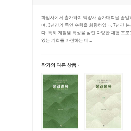
나를 깨우러 온 가장 아픈 스승 38
매화꽃과의 대화 39
화엄사에서 출가하여 백양사 승가대학을 졸업하였
두견이 우는 밤 40
며, 3년간의 묵언 수행을 회향하였다. 7년간
지혜로움과 어리석음 41
다. 특히 계절별 특성을 살린 다양한 체험 프
깨어있는 자의 가장 깊은 휴식 42
있는 기회를 마련하는 데...
나에게 건네는 가장 따뜻한 안부 43
조금 느려도 괜찮은 밤 44
고생했다. 정말 애썼다 45
마음에도 방전이 필요해 46
작가의 다른 상품
완벽하지 않아도 충분한 47
내 마음의 날씨를 돌보는 시간 48
이름표보다 중요한 것은 향기입니다 49
따뜻한 차 한 잔의 온기 50
주머니 속의 작은 햇살 51
창가에 머물다 간 바람 52
잊고 지낸 계절의 안부 53
비 온 뒤에야 보이는 것들 54