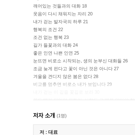
깨어있는 것들과의 대화 18
웃음이 다시 채워지는 자리 20
내가 걷는 발자국의 하루 21
행복의 조건 22
조건 없는 행복 23
길가 들꽃과의 대화 24
좋은 인연 나쁜 인연 25
눈뜨면 비로소 시작되는, 생의 눈부신 대화들 26
조금 늦게 핀다고 꽃이 아닌 것은 아니다 27
겨울을 견디지 않은 봄은 없다 28
비교를 멈추면 비로소 내가 보입니다 29
내가 걷는 이 길을 꽃길로 보라 30
꽃도 때가 되어야 피듯이, 사람도 그 때을 알아야 한다
태산은 바람에 대꾸하지 않는다 32
저자 소개
삶은 사랑하기에도 너무나 짧습니다 33
(1명)
무심(無心)하게 피어 환하게 물들이다 34
꿈 이야기 35
저 :
대료