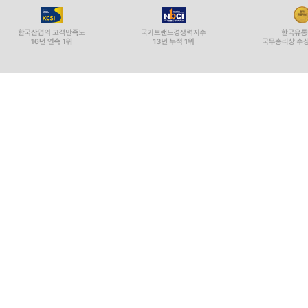
잊고 지낸 나를 깨우는 일상의 고요한 목소리들 230
마음의 산책 231
스쳐 가는 모든 것이 내게는 스승이었다 232
평범함 속에 숨겨진 비범한 기적 233
삶을 예술로 만드는 세 가지 운율 234
흐르는 시냇물과의 대화 237
침묵의 인내 238
자연이 건네는 무언의 가르침 240
일상의 사물과 나누는 대화 241
내면의 감정과의 대화 242
미움의 그림자에서 벗어나기 243
아픔이 어떻게 나를 더 깊은 사람으로 만드는가 244
당연한 것들에 대한 경이로움 245
단순함의 사치 246
멈춤이라는 가장 위대한 정진 248
꽃 한 송이와의 대화 250