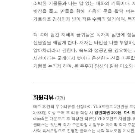
빈 가지가 되어야 새 봄을 맞습니다 72
소박한 기물들과 나눈 말 없는 대화의 기록이다. 
나이테가 말해주는 상처의 무늬 73
빗장을 풀고 만물을 향해 마음의 문을 활짝 여
뿌리 깊은 마음은 흔들리지 않는다 74
가르침을 겸허하게 받아 적은 수행의 일기이며, 독
숲은 서두르지 않는다 76
그늘을 내어주는 넉넉함 78
책 속에 담긴 지혜의 글귀들은 독자의 심연에 잠
겨울 나무가 견뎌내는 고요한 시간 79
선물임을 깨닫게 한다. 저자는 타인을 나를 투영하
꽃마다 피는 계절은 다르다 81
알아차리라고 권한다. 속도와 성공만을 강요하는 
낙엽이 가르쳐준 아름다운 퇴장 82
시선이라는 굴레에서 벗어나 온전한 자신을 마주할 
매서운 추위를 견딘 씨앗만이 봄을 맞는다 83
기쁨을 누리게 하며, 온 우주가 당신의 환한 미소와
이름 없는 들꽃도 저마다의 향기가 있다 84
계절이 바뀌듯, 마음의 슬픔도 지나간다 85
막히면 돌아가는 강물처럼 86
바위를 뚫는 것은 강함이 아니라 꾸준함이다 87
회원리뷰
(0건)
낮은 곳으로 흐르며 바다를 만난다 89
매주 10건의 우수리뷰를 선정하여 YES포인트 3만원을 드
구름 뒤에는 언제나 푸른 하늘이 90
3,000원 이상 구매 후 리뷰 작성 시
일반회원 300원, 마니아
폭풍우가 지나간 뒤의 맑은 공기 91
eBook은 다운로드 후 작성한 리뷰만 YES포인트 지급됩니
클래스는 첫번째 회차 주문확정 시점부터 마지막 회차 주문
노을이 아름다운 건 오늘을 다했기 때문이다 92
사락 독서모임으로 진행된 클래스는 사락 독서모임 게시판
바람은 보이지 않아도 숲을 깨운다 93