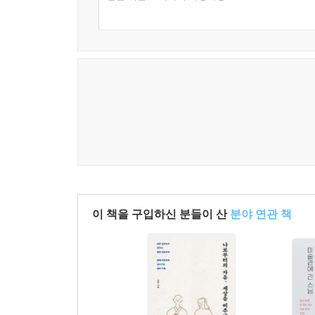
이 세상에서 가장 위대한 말 한마디는 무엇일까요 1
폭풍우가 거셀수록 나무의 뿌리는 더 깊어진다 113
입은 화(禍)를 부르는 문이요, 혀는 몸을 베는 칼이다 
입으로 짓는 복, 말로 얻는 부 116
살아온 흔적 117
한 번 찍힌 발자국은 염라대왕도 지워 주지 못한다 1
노랑나비의 하루 일과 120
뒷모습 121
우리는 서로의 서툰 계절을 지나고 있다 122
사람과 사람 사이, 바람이 지나는 길이 필요하다 12
붙잡지 않아도, 남을 사람은 곁에 머문다 124
거창한 조언보다 따뜻한 밥 한 끼의 위로 125
이 책을 구입하신 분들이 산
분야 연관 책
말 한마디의 온도가 마음의 겨울을 녹인다 126
누군가의 배경이 되어준다는 것의 아름다움 127
마음의 빗장을 열어줄 단 한 사람을 기다리며 128
잘 가라는 인사 뒤에 남겨진 다정한 기억들 129
흙에 심는 것은 씨앗이 아니라 ‘내일’입니다 130