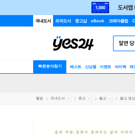
국내도서
외국도서
중고샵
eBook
크레마클럽
C
빠른분야찾기
베스트
신상품
이벤트
바이백
매
웰컴
국내도서
종교
불교
불교 명상