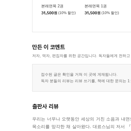
가장 어두운 밤이 지나면 56
본래면목 2권
본래면목 1권
다시 시작할 수 있는 한 걸음 57
31,500
원
(10% 할인)
31,500
원
(10% 할인)
2부
마음속에 심어둔 씨앗 하나 58
멈춰 서야 비로소 보이는 풍경 59
만든 이 코멘트
마음의 결을 고르는 시간 60
나는 누군가의 소장품이 아닙니다 61
저자, 역자, 편집자를 위한 공간입니다. 독자들에게 전하고
당신이라는 숲에 머물다 63
기억의 조각들로 만든 위로 64
접수된 글은 확인을 거쳐 이 곳에 게재됩니다.
달빛이 건네는 고요한 위로 65
독자 분들의 리뷰는 리뷰 쓰기를, 책에 대한 문의는 1:
윤슬처럼 반짝이는 오늘 66
그래도 괜찮아, 그럴 수 있어 67
애쓰지 않아도 너는 충분해 68
출판사 리뷰
잠시 쉬어가도 길을 잃지 않아 69
오늘 하루도 잘 살아냈으니까 70
우리는 너무나 오랫동안 세상의 거친 소음과 내면
당신은 생각보다 강한 사람입니다 71
목소리를 망각한 채 살아왔다. 대료스님의 저서 