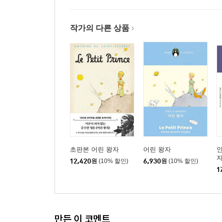
작가의 다른 상품
초판본 어린 왕자
어린 왕자
인
자
12,420
원
(10% 할인)
6,930
원
(10% 할인)
1
만든 이 코멘트