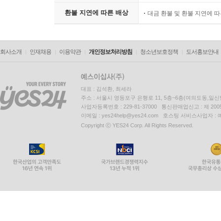
환불 지연에 따른 배상
대금 환불 및 환불 지연에 
회사소개
인재채용
이용약관
개인정보처리방침
청소년보호정책
도서홍보안내
대표 : 김석환, 최세라
주소 : 서울시 영등포구 은행로 11, 5층~6층(여의도동,일신
사업자등록번호 : 229-81-37000 통신판매업신고 : 제 200
이메일 : yes24help@yes24.com 호스팅 서비스사업자 :
Copyright ⓒ YES24 Corp. All Rights Reserved.