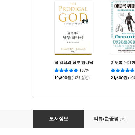
팀 켈러의 탕부 하나님
이토록 위대한
107건
10,800
원
(10% 할인)
21,600
원
(10
어린 왕자 미니미니북(영문판) : The Little Princ
도서정보
리뷰/한줄평
(0/0)