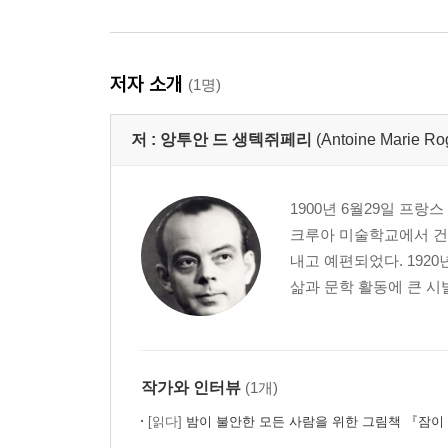
저자 소개
(1명)
저 :
앙투안 드 생텍쥐페리
(Antoine Marie Ro
1900년 6월29일 프
크루아 미술학교에서 건
내고 예편되었다. 192
삶과 문학 활동에 큰 시발
작가와 인터뷰
(1개)
[읽다]
밤이 불안한 모든 사람을 위한 그림책 『잠이 달아나