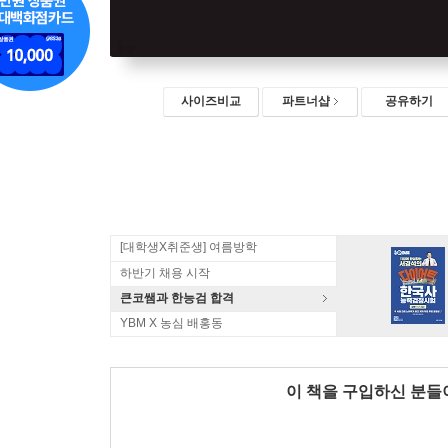
사이즈비교
파트너샵
공유하기
[대학생X취준생] 여름방학
하반기 채용 시작
큰코쌤과 한능검 합격
YBM X 농심 배홍동
이 책을 구입하신 분