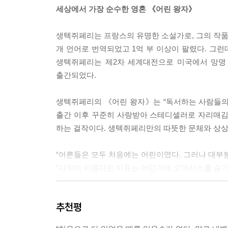
세상에서 가장 순수한 영혼 《어린 왕자》
생텍쥐페리는 프랑스의 유명한 소설가로, 그의 작품 
개 언어로 번역되었고 1억 부 이상이 팔렸다. 그
생텍쥐페리는 제2차 세계대전으로 미국에서 망명 
출간되었다.
생텍쥐페리의 《어린 왕자》는 “독서하는 사람들의 통
출간 이후 꾸준히 사랑받아 스테디셀러로 자리매김
하는 걸작이다. 생텍쥐페리만의 따뜻한 문체와 상상
“어른들은 모두 처음에는 어린이였다. 그러나 대부분
“사막이 아름다운 이유는 어딘가에 오아시스를 숨기
‘부끄러운 어른’들에게 던지는 삶과 희망의 메시지
추천평
순수성을 허락하지 않는 세상에서 끊임없이 방황