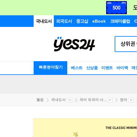
국내도서
외국도서
중고샵
eBook
크레마클럽
C
빠른분야찾기
베스트
신상품
이벤트
바이백
매
웰컴
국내도서
국어 외국어 사...
영어