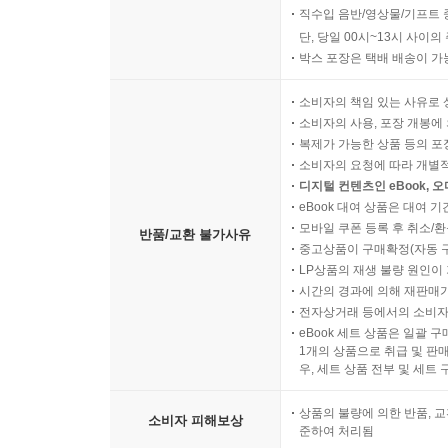
직수입 음반/영상물/기프트 
단, 당일 00시~13시 사이
박스 포장은 택배 배송이 가
소비자의 책임 있는 사유로 
소비자의 사용, 포장 개봉에 
복제가 가능한 상품 등의 포장을 
소비자의 요청에 따라 개별
디지털 컨텐츠인 eBook, 
eBook 대여 상품은 대여 기
모바일 쿠폰 등록 후 취소/환
반품/교환 불가사유
중고상품이 구매확정(자동 
LP상품의 재생 불량 원인이 기
시간의 경과에 의해 재판매가
전자상거래 등에서의 소비자
eBook 세트 상품은 일괄 
1개의 상품으로 취급 및 판매
우, 세트 상품 전부 및 세트
상품의 불량에 의한 반품, 교
소비자 피해보상
준하여 처리됨