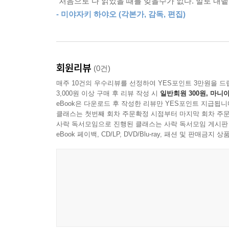
“처음으로 다 읽었을 때를 잊을수가 없다. 말로 내
동경하고 희망하는 삶을 ‘어린 왕자’로 형상화했
- 미야자키 하야오 (각본가, 감독, 편집)
허영심으로 가득한 남자, 술꾼, 장사꾼, 가로등 켜는
세대를 불문하고 마치 삶의 진리인 듯 포장되어 있
희망을 전하고자 어린 왕자를 보냈다.
회원리뷰
(0건)
생텍쥐페리의 《어린 왕자》는 ‘독서하는 사람들의 통
매주 10건의 우수리뷰를 선정하여 YES포인트 3만원을 드
출간 이후 꾸준히 사랑받아 스테디셀러로 자리매김했
3,000원 이상 구매 후 리뷰 작성 시
일반회원 300원, 마니아
eBook은 다운로드 후 작성한 리뷰만 YES포인트 지급됩니
클래스는 첫번째 회차 주문확정 시점부터 마지막 회차 주문
사락 독서모임으로 진행된 클래스는 사락 독서모임 게시판
eBook 페이백, CD/LP, DVD/Blu-ray, 패션 및 판매금