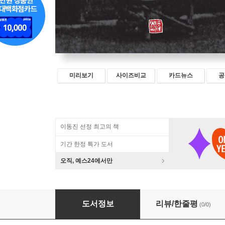
미리보기
사이즈비교
카드뉴스
공
이동진 선정 최고의 책
기간 한정 특가 도서
오직, 예스24에서만
파랑새, 파란 말로 노래 부르네
도서정보
리뷰/한줄평
(0/0)