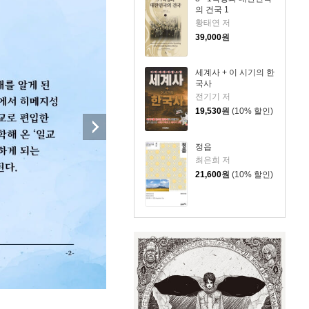
의 건국 1
황태연 저
39,000
원
세계사 + 이 시기의 한
국사
전기기 저
19,530
원
(10% 할인)
정읍
최은희 저
21,600
원
(10% 할인)