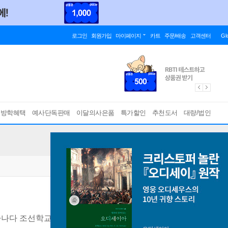
로그인
회원가입
마이페이지
카트
주문/배송
고객센터
Gl
름방학혜택
예사단독판매
이달의사은품
특가할인
추천도서
대량/법인
나다 조선학교 이야기