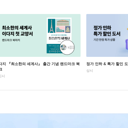
다지 『최소한의 세계사』 출간 기념 랜드마크 북
정가 인하 & 특가 할인 
크
상시
진시