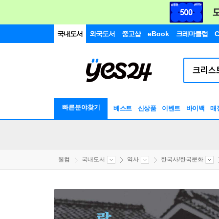
국내도서
외국도서
중고샵
eBook
크레마클럽
C
빠른분야찾기
베스트
신상품
이벤트
바이백
매
웰컴
국내도서
역사
한국사/한국문화