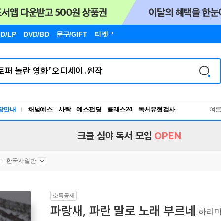
D/LP
DVD/BD
문구
/GIFT
티켓
장안내
채널예스
사락
예스펀딩
클래스24
독서유형검사
여
RBTI Lab
독서유형검사
크클 심야 독서 모임
OPEN
한국사일반
소득공제
파랑새, 파란 말로 노래 부르네
하리마