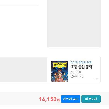
AD
16,150
카트에 넣기
바로구매
원