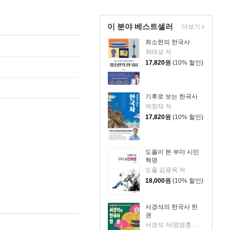
이 분야 베스트셀러
더보기
최소한의 한국사
최태성 저
17,820
원
(10% 할인)
기후로 보는 한국사
박정재 저
17,820
원
(10% 할인)
도올이 본 부마 시민
혁명
도올 김용옥 저
18,000
원
(10% 할인)
서경석의 한국사 한
권
서경석 저/염명훈 감수