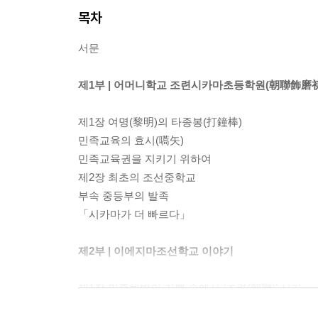
목차
서문
제1부 | 어머니학교 조련시카마초등학원(朝聯飾磨
제1장 여명(黎明)의 타종봉(打鐘棒)
민족교육의 효시(嚆矢)
민족교육권을 지키기 위하여
제2장 최초의 조선중학교
부속 중등부의 발족
「시카마가 더 빠르다」
제2부 | 이에지마조선학교 이야기
제1장 민족해방의 기쁨 속에서-‘조련(朝聯)’ 시기
니시지마 괴담(西島奇譚의 서광(曙光)