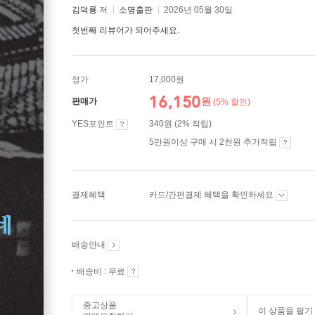
김덕룡
저
소명출판
2026년 05월 30일
첫번째 리뷰어가 되어주세요.
정가
17,000원
16,150
원
판매가
(5% 할인)
YES포인트
340원 (2% 적립)
5만원이상 구매 시 2천원 추가적립
결제혜택
카드/간편결제 혜택을 확인하세요
배송안내
배송비 : 무료
중고상품
이 상품을 팔기