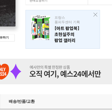
판매요청하기
프랑스
퐁피두센터 기획
[아트 팝업북]
초현실주의
유하기
팝업 갤러리
배송/반품/교환