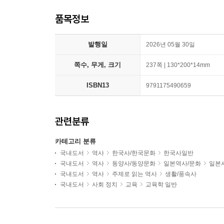
품목정보
발행일
2026년 05월 30일
쪽수, 무게, 크기
237쪽 | 130*200*14mm
ISBN13
9791175490659
관련분류
카테고리 분류
국내도서
역사
한국사/한국문화
한국사일반
국내도서
역사
동양사/동양문화
일본역사/문화
일본
국내도서
역사
주제로 읽는 역사
생활/풍속사
국내도서
사회 정치
교육
교육학 일반