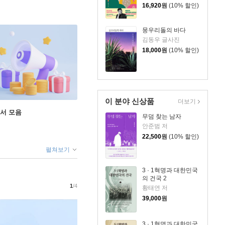
16,920
원
(10% 할인)
뭉우리돌의 바다
김동우 글사진
18,000
원
(10% 할인)
이 분야 신상품
더보기
도서 모음
무덤 찾는 남자
안준범 저
22,500
원
(10% 할인)
펼쳐보기
3 · 1혁명과 대한민국
의 건국 2
1
/4
황태연 저
39,000
원
3 · 1혁명과 대한민국