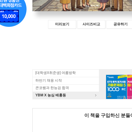
미리보기
사이즈비교
공유하기
[대학생X취준생] 여름방학
하반기 채용 시작
큰코쌤과 한능검 합격
YBM X 농심 배홍동
이 책을 구입하신 분