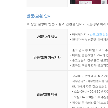
반품/교환 안내
※ 상품 설명에 반품/교환과 관련한 안내가 있는경우 아래 
마이페이지 >
반품/교환 신청
반품/교환 방법
판매자 배송 상품은 판매자와
출고 완료 후 10일 이내의 
디지털 콘텐츠인 eBook의 
반품/교환 가능기간
중고상품의 경우 출고 완료일
모바일 쿠폰의 경우 유효기간(
고객의 단순변심 및 착오구
직수입양서/직수입일서중 일
단, 아래의 주문/취소 조건인
오늘 00시 ~ 06시 30분 
반품/교환 비용
오늘 06시 30분 이후 주문
직수입 음반/영상물/기프트 