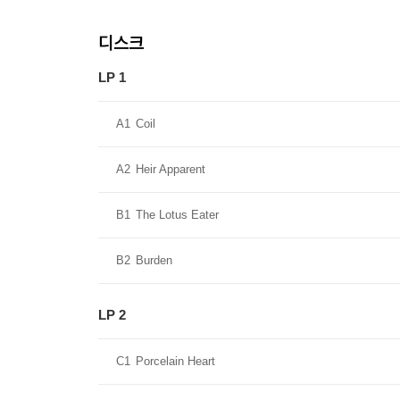
디스크
LP 1
A1
Coil
A2
Heir Apparent
B1
The Lotus Eater
B2
Burden
LP 2
C1
Porcelain Heart