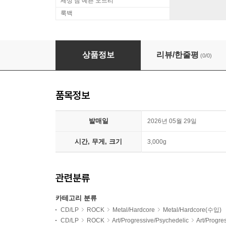
세상 참 예쁜 오드리
룩백
Opeth (오페스) - 9집 Watershed [실버 앤 블랙
상품정보
리뷰/한줄평
(0/0)
품목정보
발매일
2026년 05월 29일
시간, 무게, 크기
3,000g
관련분류
카테고리 분류
CD/LP
ROCK
Metal/Hardcore
Metal/Hardcore(수입)
CD/LP
ROCK
Art/Progressive/Psychedelic
Art/Progr