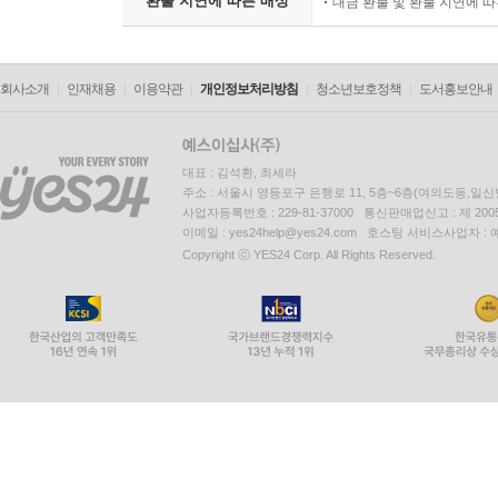
환불 지연에 따른 배상
대금 환불 및 환불 지연에 
회사소개
인재채용
이용약관
개인정보처리방침
청소년보호정책
도서홍보안내
대표 : 김석환, 최세라
주소 : 서울시 영등포구 은행로 11, 5층~6층(여의도동,일신
사업자등록번호 : 229-81-37000 통신판매업신고 : 제 200
이메일 : yes24help@yes24.com 호스팅 서비스사업자 :
Copyright ⓒ YES24 Corp. All Rights Reserved.