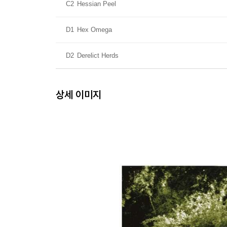
C2
Hessian Peel
D1
Hex Omega
D2
Derelict Herds
상세 이미지