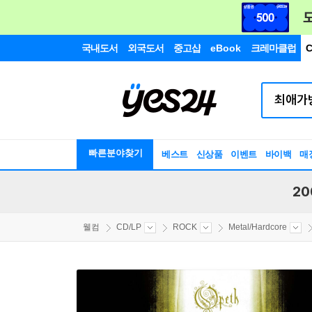
국내도서
외국도서
중고샵
eBook
크레마클럽
C
빠른분야찾기
베스트
신상품
이벤트
바이백
매
20
웰컴
CD/LP
ROCK
Metal/Hardcore