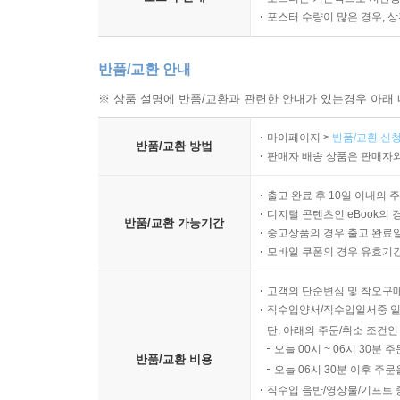
포스터 수량이 많은 경우, 
반품/교환 안내
※ 상품 설명에 반품/교환과 관련한 안내가 있는경우 아래 
마이페이지 >
반품/교환 신청
반품/교환 방법
판매자 배송 상품은 판매자와
출고 완료 후 10일 이내의 
디지털 콘텐츠인 eBook의 
반품/교환 가능기간
중고상품의 경우 출고 완료일
모바일 쿠폰의 경우 유효기간(
고객의 단순변심 및 착오구
직수입양서/직수입일서중 일
단, 아래의 주문/취소 조건인
오늘 00시 ~ 06시 30분 
반품/교환 비용
오늘 06시 30분 이후 주문
직수입 음반/영상물/기프트 