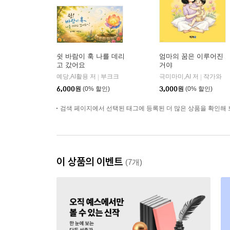
쉿 바람이 훅 나를 데리
엄마의 꿈은 이루어진
고 갔어요
거야
예당,AI활용 저
부크크
극미마미,AI 저
작가와
|
|
6,000
원
(0% 할인)
3,000
원
(0% 할인)
검색 페이지에서 선택된 태그에 등록된 더 많은 상품을 확인해 
이 상품의 이벤트
(7개)