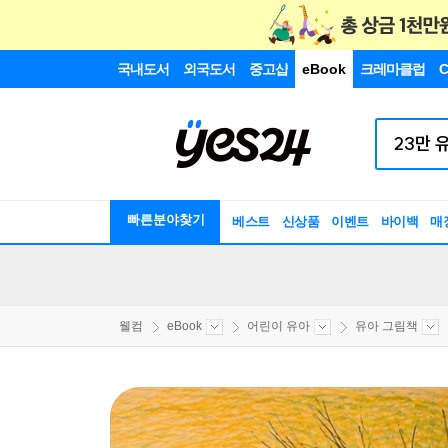
국내도서
외국도서
중고샵
eBook
크레마클럽
C
빠른분야찾기
베스트
신상품
이벤트
바이백
매
웰컴
eBook
어린이 유아
유아 그림책