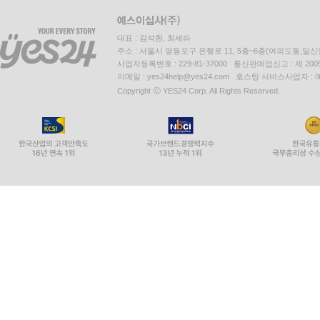
대표 : 김석환, 최세라
주소 : 서울시 영등포구 은행로 11, 5층~6층(여의도동,일신
사업자등록번호 : 229-81-37000 통신판매업신고 : 제 200
이메일 : yes24help@yes24.com 호스팅 서비스사업자 :
Copyright ⓒ YES24 Corp. All Rights Reserved.