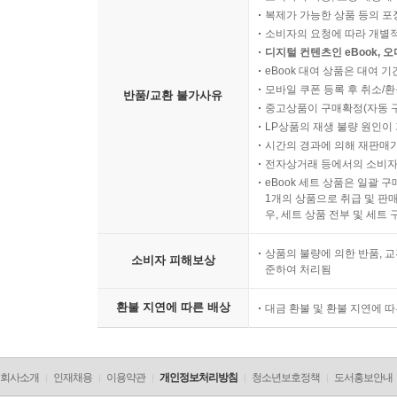
복제가 가능한 상품 등의 포장을 
소비자의 요청에 따라 개별
디지털 컨텐츠인 eBook, 
eBook 대여 상품은 대여 기
모바일 쿠폰 등록 후 취소/환
반품/교환 불가사유
중고상품이 구매확정(자동 
LP상품의 재생 불량 원인이 기
시간의 경과에 의해 재판매가
전자상거래 등에서의 소비자
eBook 세트 상품은 일괄 
1개의 상품으로 취급 및 판매
우, 세트 상품 전부 및 세트
상품의 불량에 의한 반품, 교
소비자 피해보상
준하여 처리됨
환불 지연에 따른 배상
대금 환불 및 환불 지연에 
회사소개
인재채용
이용약관
개인정보처리방침
청소년보호정책
도서홍보안내