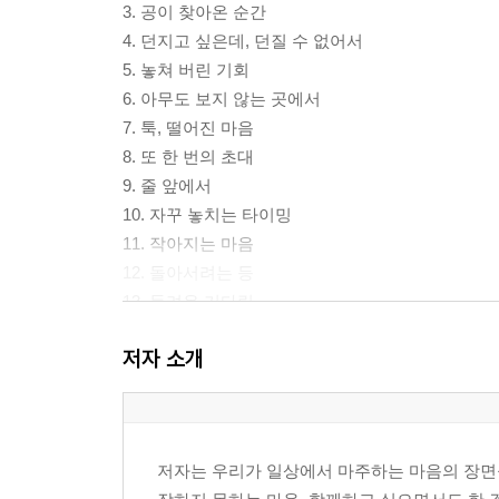
3. 공이 찾아온 순간
4. 던지고 싶은데, 던질 수 없어서
5. 놓쳐 버린 기회
6. 아무도 보지 않는 곳에서
7. 툭, 떨어진 마음
8. 또 한 번의 초대
9. 줄 앞에서
10. 자꾸 놓치는 타이밍
11. 작아지는 마음
12. 돌아서려는 등
13. 들려온 기다림
14. 다시 그 자리로
저자 소개
15. 넘지 못했지만
16. 거기 서 있어 보기로 했어
저자는 우리가 일상에서 마주하는 마음의 장면들