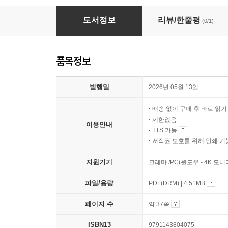
거기서 있어 보기로 했어
도서정보
리뷰/한줄평
(0/1)
품목정보
발행일
2026년 05월 13일
배송 없이 구매 후 바로 읽
제한없음
이용안내
TTS 가능
저작권 보호를 위해 인쇄 기
지원기기
크레마 /PC(윈도우 - 4K 모
파일/용량
PDF(DRM) | 4.51MB
페이지 수
약 37쪽
ISBN13
9791143804075