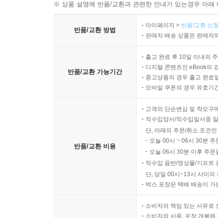
※ 상품 설명에 반품/교환과 관련한 안내가 있는경우 아래 
마이페이지 >
반품/교환 신청
반품/교환 방법
판매자 배송 상품은 판매자와
출고 완료 후 10일 이내의 
디지털 콘텐츠인 eBook의 
반품/교환 가능기간
중고상품의 경우 출고 완료일
모바일 쿠폰의 경우 유효기간(
고객의 단순변심 및 착오구
직수입양서/직수입일서중 일
단, 아래의 주문/취소 조건인
오늘 00시 ~ 06시 30분 
반품/교환 비용
오늘 06시 30분 이후 주문
직수입 음반/영상물/기프트 
단, 당일 00시~13시 사이
박스 포장은 택배 배송이 가
소비자의 책임 있는 사유로 
소비자의 사용, 포장 개봉에 