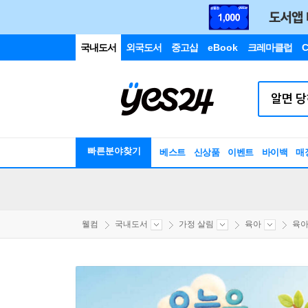
국내도서
외국도서
중고샵
eBook
크레마클럽
C
빠른분야찾기
베스트
신상품
이벤트
바이백
매
웰컴
국내도서
가정 살림
육아
육아