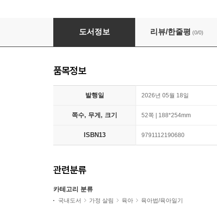
오늘은 보물찾기
도서정보
리뷰/한줄평
(0/0)
품목정보
발행일
2026년 05월 18일
쪽수, 무게, 크기
52쪽 | 188*254mm
ISBN13
9791112190680
관련분류
카테고리 분류
국내도서
가정 살림
육아
육아법/육아일기