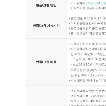
마이페이지 >
반품/교환 신청
반품/교환 방법
판매자 배송 상품은 판매자와
출고 완료 후 10일 이내의 
디지털 콘텐츠인 eBook의 
반품/교환 가능기간
중고상품의 경우 출고 완료일
모바일 쿠폰의 경우 유효기간(
고객의 단순변심 및 착오구
직수입양서/직수입일서중 일
단, 아래의 주문/취소 조건인
오늘 00시 ~ 06시 30분 
반품/교환 비용
오늘 06시 30분 이후 주문
직수입 음반/영상물/기프트 
단, 당일 00시~13시 사이
박스 포장은 택배 배송이 가
소비자의 책임 있는 사유로 
소비자의 사용, 포장 개봉에 
복제가 가능한 상품 등의 포장을 
소비자의 요청에 따라 개별