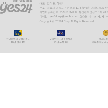
대표 : 김석환, 최세라
주소 : 서울시 영등포구 은행로 11, 5층~6층(여의도동,일신
사업자등록번호 : 229-81-37000 통신판매업신고 : 제 200
이메일 : yes24help@yes24.com 호스팅 서비스사업자 :
Copyright ⓒ YES24 Corp. All Rights Reserved.