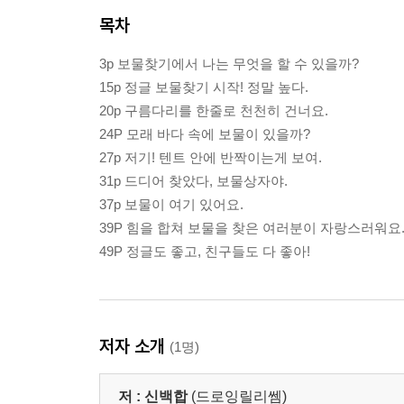
목차
3p 보물찾기에서 나는 무엇을 할 수 있을까?
15p 정글 보물찾기 시작! 정말 높다.
20p 구름다리를 한줄로 천천히 건너요.
24P 모래 바다 속에 보물이 있을까?
27p 저기! 텐트 안에 반짝이는게 보여.
31p 드디어 찾았다, 보물상자야.
37p 보물이 여기 있어요.
39P 힘을 합쳐 보물을 찾은 여러분이 자랑스러워요
49P 정글도 좋고, 친구들도 다 좋아!
저자 소개
(1명)
저 :
신백합
(드로잉릴리쎔)