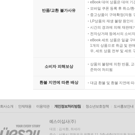
eBook 대여 상품은 대여 기
모바일 쿠폰 등록 후 취소/환
반품/교환 불가사유
중고상품이 구매확정(자동 
LP상품의 재생 불량 원인이 기
시간의 경과에 의해 재판매가
전자상거래 등에서의 소비자
eBook 세트 상품은 일괄 
1개의 상품으로 취급 및 판매
우, 세트 상품 전부 및 세트
상품의 불량에 의한 반품, 교
소비자 피해보상
준하여 처리됨
환불 지연에 따른 배상
대금 환불 및 환불 지연에 
회사소개
인재채용
이용약관
개인정보처리방침
청소년보호정책
도서홍보안내
대표 : 김석환, 최세라
주소 : 서울시 영등포구 은행로 11, 5층~6층(여의도동,일신