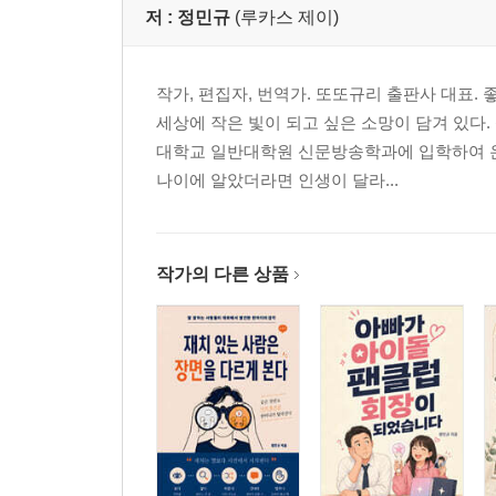
저 :
정민규
(루카스 제이)
3부 함께 사는 일에는 생활의 조율이 필요하다
13장 돈 앞에서 우리는 가장 다른 사람이 되기도 한
작가, 편집자, 번역가. 또또규리 출판사 대표. 
14장 집안일의 갈등은 수고가 보이지 않을 때 커진
세상에 작은 빛이 되고 싶은 소망이 담겨 있
15장 시간에 대한 감각이 다르면 사랑도 엇갈린다
대학교 일반대학원 신문방송학과에 입학하여 
16장 나는 쉬고 싶은데 당신은 서운해지는 이유
나이에 알았더라면 인생이 달라...
17장 결혼은 두 사람만의 일이 아니기에 더 어렵다
18장 육아는 아이만이 아니라 부부의 내면도 흔든
4부 부부의 대화는 이기는 일이 아니라 다시 연결
작가의 다른 상품
19장 사랑은 감정이 아니라 조율 능력 위에서 자란
20장 잘 맞는 부부보다 잘 맞춰 가는 부부가 오래간
21장 감정이 앞설수록 대화에는 기술이 필요하다
22장 이기려는 말은 관계를 지키지 못한다
23장 싸움보다 더 중요한 것은 다시 연결되는 방식
24장 우리만의 규칙이 있을 때 관계는 덜 흔들린다