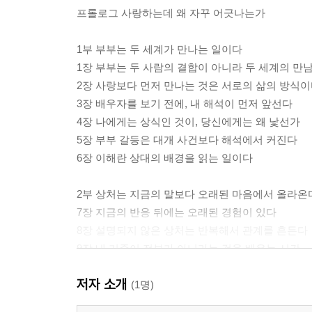
프롤로그 사랑하는데 왜 자꾸 어긋나는가
1부 부부는 두 세계가 만나는 일이다
1장 부부는 두 사람의 결합이 아니라 두 세계의 만
2장 사랑보다 먼저 만나는 것은 서로의 삶의 방식
3장 배우자를 보기 전에, 내 해석이 먼저 앞선다
4장 나에게는 상식인 것이, 당신에게는 왜 낯선가
5장 부부 갈등은 대개 사건보다 해석에서 커진다
6장 이해란 상대의 배경을 읽는 일이다
2부 상처는 지금의 말보다 오래된 마음에서 올라온
7장 지금의 반응 뒤에는 오래된 경험이 있다
8장 설명되지 않은 상처는 반복해서 관계를 흔든다
9장 내 기준이 전부가 아니라는 것을 배우는 시간
10장 부부는 서로의 언어를 번역할 줄 알아야 한다
저자 소개
11장 말투 하나에도 각자의 세계가 드러난다
(1명)
12장 부부는 싸움의 이유보다 싸우는 방식이 더 중