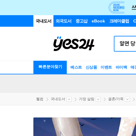
국내도서
외국도서
중고샵
eBook
크레마클럽
C
빠른분야찾기
베스트
신상품
이벤트
바이백
매
웰컴
국내도서
가정 살림
결혼/가족