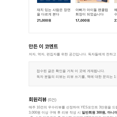
5부 부부는 함께 하나의 삶을 빚어 가는 사람들이다
25장 부부는 어느 날 저절로 하나가 되지 않는다
재치 있는 사람은 장면
아빠가 아이돌 팬클럽
을 다르게 본다
회장이 되었습니다
26장 함께 살수록 부부의 기준은 더 분명해야 한다
21,000
원
17,000
원
2
27장 다름을 없애지 않고 함께 살아가는 법
28장 신뢰는 큰 사건보다 반복되는 작은 태도에서 
29장 좋은 부부는 서로를 바꾸지 않고 자라게 한다
30장 부부란 함께 하나의 삶을 빚어 가는 사람들이
만든 이 코멘트
저자, 역자, 편집자를 위한 공간입니다. 독자들에게 전하고
에필로그 두 세계는 어떻게 우리라는 삶이 되는가
작가의 말 부부에 대해 오래 생각했다
접수된 글은 확인을 거쳐 이 곳에 게재됩니다.
독자 분들의 리뷰는 리뷰 쓰기를, 책에 대한 문의는 1:
회원리뷰
(0건)
매주 10건의 우수리뷰를 선정하여 YES포인트 3만원을 드
3,000원 이상 구매 후 리뷰 작성 시
일반회원 300원, 마니아