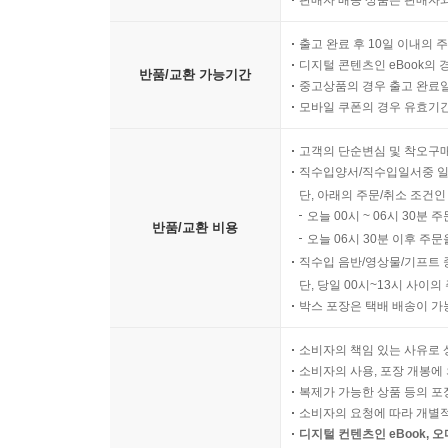
판매자 배송 상품은 판매자와
출고 완료 후 10일 이내의 
디지털 콘텐츠인 eBook의 
반품/교환 가능기간
중고상품의 경우 출고 완료일
모바일 쿠폰의 경우 유효기간(
고객의 단순변심 및 착오구
직수입양서/직수입일서중 일
단, 아래의 주문/취소 조건인
오늘 00시 ~ 06시 30분 
반품/교환 비용
오늘 06시 30분 이후 주문
직수입 음반/영상물/기프트 
단, 당일 00시~13시 사이
박스 포장은 택배 배송이 가
소비자의 책임 있는 사유로 
소비자의 사용, 포장 개봉에 
복제가 가능한 상품 등의 포장을 
소비자의 요청에 따라 개별
디지털 컨텐츠인 eBook, 