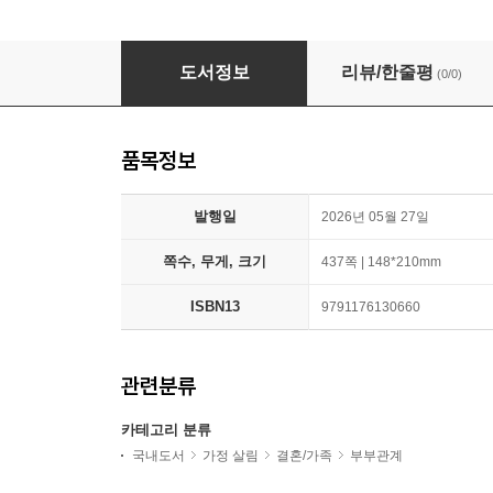
두 세계가 만나 부부가 된다
도서정보
리뷰/한줄평
(0/0)
품목정보
발행일
2026년 05월 27일
쪽수, 무게, 크기
437쪽 | 148*210mm
ISBN13
9791176130660
관련분류
카테고리 분류
국내도서
가정 살림
결혼/가족
부부관계