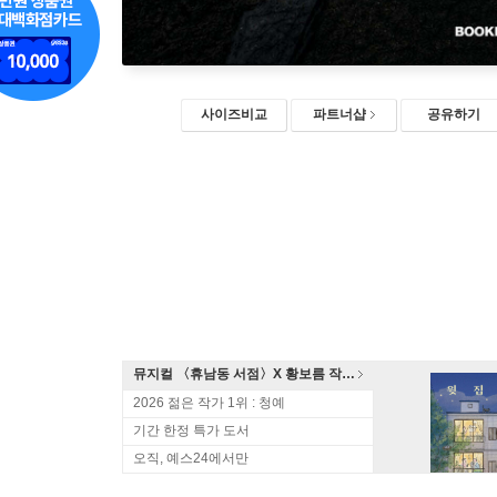
사이즈비교
파트너샵
공유하기
뮤지컬 〈휴남동 서점〉X 황보름 작가 북토크
2026 젊은 작가 1위 : 청예
기간 한정 특가 도서
오직, 예스24에서만