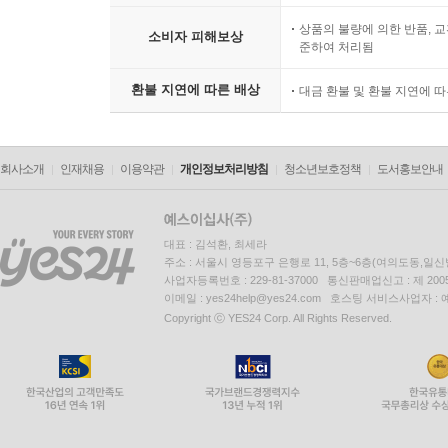
상품의 불량에 의한 반품, 교
소비자 피해보상
준하여 처리됨
환불 지연에 따른 배상
대금 환불 및 환불 지연에 
회사소개
인재채용
이용약관
개인정보처리방침
청소년보호정책
도서홍보안내
대표 : 김석환, 최세라
주소 : 서울시 영등포구 은행로 11, 5층~6층(여의도동,일신
사업자등록번호 : 229-81-37000 통신판매업신고 : 제 200
이메일 : yes24help@yes24.com 호스팅 서비스사업자 :
Copyright ⓒ YES24 Corp. All Rights Reserved.