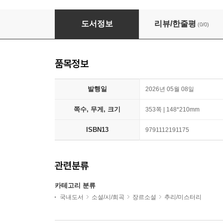
검은 실
도서정보
리뷰/한줄평
(0/0)
품목정보
발행일
2026년 05월 08일
쪽수, 무게, 크기
353쪽 | 148*210mm
ISBN13
9791112191175
관련분류
카테고리 분류
국내도서
소설/시/희곡
장르소설
추리/미스터리