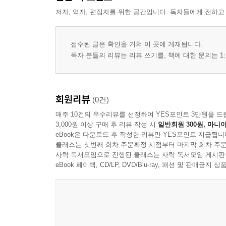
17. 방어선이 먼저 움직였다
저자, 역자, 편집자를 위한 공간입니다. 독자들에게 전하고
18. 어머니는 이미 알고 있었다
19. 복수는 증거가 될 수 있는가
접수된 글은 확인을 거쳐 이 곳에 게재됩니다.
20. 법이 끝난 자리에서 살인이 시작됐다
독자 분들의 리뷰는 리뷰 쓰기를, 책에 대한 문의는 1:
21. 17초짜리 침묵
22. 과거의 죄가 아니라 현재의 죄로
23. 괴물에게 이름을 붙이는 일
회원리뷰
(0건)
24. 네 번째 밤, 살인자는 웃었다
매주 10건의 우수리뷰를 선정하여 YES포인트 3만원을 드
25. 끝난 줄 알았던 말이 돌아왔다
3,000원 이상 구매 후 리뷰 작성 시
일반회원 300원, 마니아
26. 처벌할 수 없는 고백
eBook은 다운로드 후 작성한 리뷰만 YES포인트 지급됩니
27. 마지막 증언자는 유가족이었다
클래스는 첫번째 회차 주문확정 시점부터 마지막 회차 주문
28. 법정 밖에서 언니를 만났다
사락 독서모임으로 진행된 클래스는 사락 독서모임 게시판
eBook 페이백, CD/LP, DVD/Blu-ray, 패션 및 판매금
29. 만료되지 않는 밤
30. 끝난 것은 끝난 게 아니다