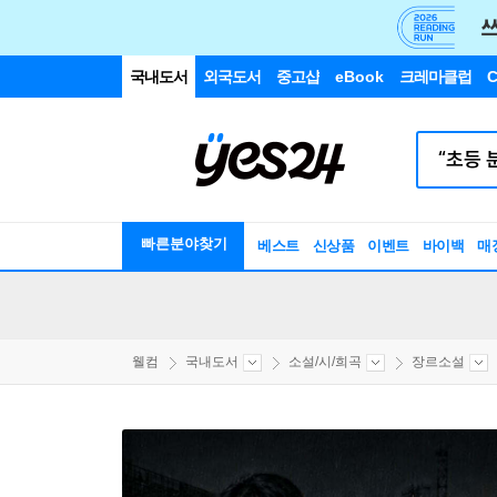
국내도서
외국도서
중고샵
eBook
크레마클럽
C
빠른분야찾기
베스트
신상품
이벤트
바이백
매
웰컴
국내도서
소설/시/희곡
장르소설