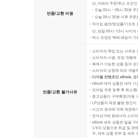
단, 아래의 주문/취소 조건인
오늘 00시 ~ 06시 30분 
반품/교환 비용
오늘 06시 30분 이후 주문
직수입 음반/영상물/기프트 
단, 당일 00시~13시 사이
박스 포장은 택배 배송이 가
소비자의 책임 있는 사유로 
소비자의 사용, 포장 개봉에 
복제가 가능한 상품 등의 포장을 
소비자의 요청에 따라 개별
디지털 컨텐츠인 eBook, 
eBook 대여 상품은 대여 기
모바일 쿠폰 등록 후 취소/환
반품/교환 불가사유
중고상품이 구매확정(자동 
LP상품의 재생 불량 원인이 기
시간의 경과에 의해 재판매가
전자상거래 등에서의 소비자
eBook 세트 상품은 일괄 
1개의 상품으로 취급 및 판매
우, 세트 상품 전부 및 세트