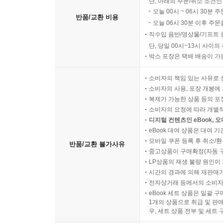
단, 아래의 주문/취소 조건인
오늘 00시 ~ 06시 30분 
반품/교환 비용
오늘 06시 30분 이후 주문
직수입 음반/영상물/기프트 
단, 당일 00시~13시 사이
박스 포장은 택배 배송이 가
소비자의 책임 있는 사유로 
소비자의 사용, 포장 개봉에 
복제가 가능한 상품 등의 포장을 
소비자의 요청에 따라 개별
디지털 컨텐츠인 eBook, 
eBook 대여 상품은 대여 기
모바일 쿠폰 등록 후 취소/환
반품/교환 불가사유
중고상품이 구매확정(자동 
LP상품의 재생 불량 원인이 기
시간의 경과에 의해 재판매가
전자상거래 등에서의 소비자
eBook 세트 상품은 일괄 
1개의 상품으로 취급 및 판매
우, 세트 상품 전부 및 세트