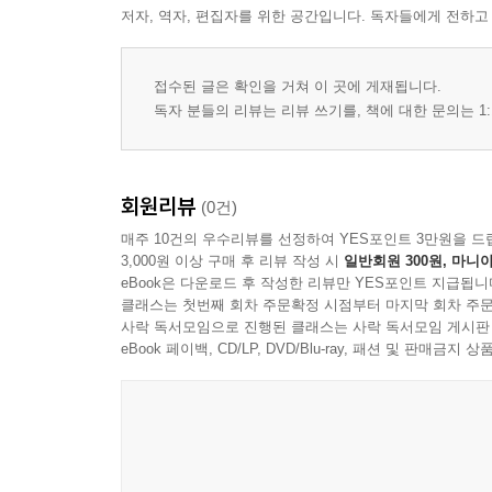
저자, 역자, 편집자를 위한 공간입니다. 독자들에게 전하고
제5화 타로 해석의 능력 92~93
접수된 글은 확인을 거쳐 이 곳에 게재됩니다.
1. 타로는 해석하기 나름이다? 94~96
독자 분들의 리뷰는 리뷰 쓰기를, 책에 대한 문의는 1:
2. 키워드 리딩과 이미지 리딩 97~102
3. 타로는 그림과의 대화이다. 103~113
회원리뷰
(0건)
매주 10건의 우수리뷰를 선정하여 YES포인트 3만원을 드
제6화 타로 리딩의 훈련 114~115
3,000원 이상 구매 후 리뷰 작성 시
일반회원 300원, 마니아
eBook은 다운로드 후 작성한 리뷰만 YES포인트 지급됩니
클래스는 첫번째 회차 주문확정 시점부터 마지막 회차 주문
1. 실전 리딩은 왜 어려울까? 116~131
사락 독서모임으로 진행된 클래스는 사락 독서모임 게시판
2. 나만의 훈련 방법을 찾아라! 132~137
eBook 페이백, CD/LP, DVD/Blu-ray, 패션 및 판매금
3. 질문에 의한 훈련방법 138~139
제7화 타로 리딩의 실전 140~141