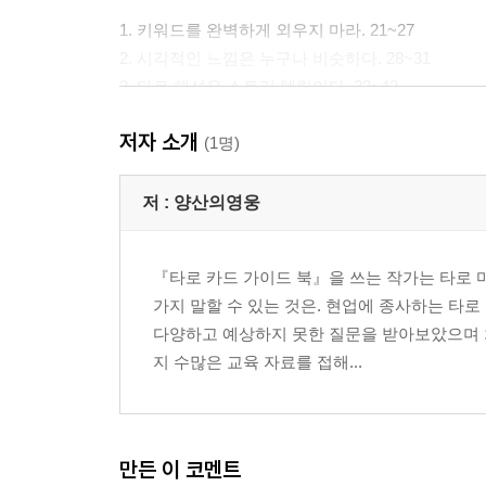
1. 키워드를 완벽하게 외우지 마라. 21~27
2. 시각적인 느낌은 누구나 비슷하다. 28~31
3. 타로 해석은 스토리 텔링이다. 32~42
저자 소개
제3화 타로 카드 배열법 43~44
(1명)
1. 기본 배열 법의 이해 45~57
저 :
양산의영웅
2. 카드 배열을 정석대로 해야 할까? 58~67
3. 배열의 고정관념에서 벗어나라! 68~72
『타로 카드 가이드 북』을 쓰는 작가는 타로 
가지 말할 수 있는 것은. 현업에 종사하는 타
다양하고 예상하지 못한 질문을 받아보았으며 
제4화 질문의 이해 능력 73~74
지 수많은 교육 자료를 접해...
1. 내담자를 믿지 마라 75~79
2. 질문의 핵심을 잡아라 80~87
3. 내담자의 심리를 파악해라 88~91
만든 이 코멘트