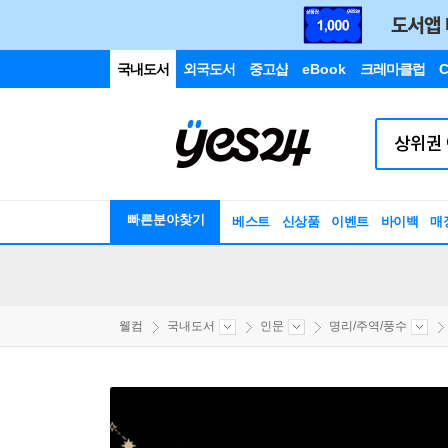
국내도서
외국도서
중고샵
eBook
크레마클럽
C
빠른분야찾기
베스트
신상품
이벤트
바이백
매
웰컴
국내도서
인문
명리/주역/풍수