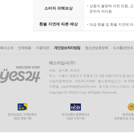
상품의 불량에 의한 반품, 교
소비자 피해보상
준하여 처리됨
환불 지연에 따른 배상
대금 환불 및 환불 지연에 
회사소개
인재채용
이용약관
개인정보처리방침
청소년보호정책
도서홍보안내
대표 : 김석환, 최세라
주소 : 서울시 영등포구 은행로 11, 5층~6층(여의도동,일신
사업자등록번호 : 229-81-37000 통신판매업신고 : 제 200
이메일 : yes24help@yes24.com 호스팅 서비스사업자 :
Copyright ⓒ YES24 Corp. All Rights Reserved.