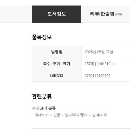
타로 카드 가이드 북
도서정보
리뷰/한줄평
(0/0)
품목정보
발행일
2026년 05월 07일
쪽수, 무게, 크기
157쪽 | 148*210mm
ISBN13
9791112190390
관련분류
카테고리 분류
국내도서
인문
명리/주역/풍수
명리/사주