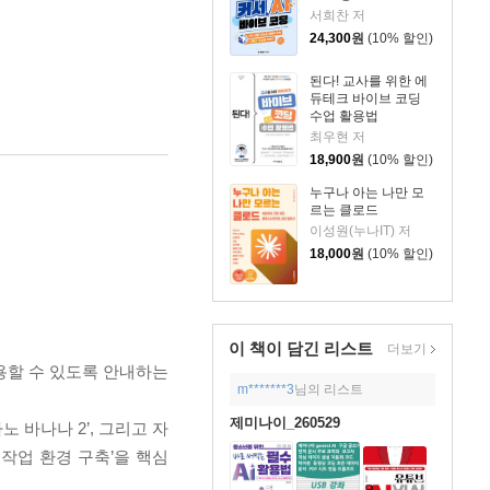
서희찬 저
24,300
원
(10% 할인)
된다! 교사를 위한 에
듀테크 바이브 코딩
수업 활용법
최우현 저
18,900
원
(10% 할인)
누구나 아는 나만 모
르는 클로드
이성원(누나IT) 저
18,000
원
(10% 할인)
이 책이 담긴
리스트
더보기
용할 수 있도록 안내하는
m*******3
님의 리스트
제미나이_260529
노 바나나 2’, 그리고 자
 작업 환경 구축’을 핵심