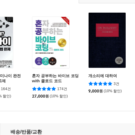
제미나이 완전
혼자 공부하는 바이브 코딩
개소리에 대하여
1제
with 클로드 코드
3건
164건
174건
9,000
원
(10% 할인)
% 할인)
27,000
원
(10% 할인)
배송/반품/교환