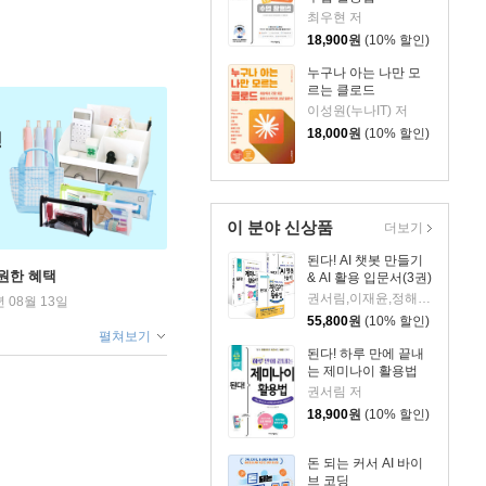
최우현 저
18,900
원
(10% 할인)
누구나 아는 나만 모
르는 클로드
이성원(누나IT) 저
18,000
원
(10% 할인)
이 분야 신상품
더보기
된다! AI 챗봇 만들기
원한 혜택
& AI 활용 입문서(3권)
권서림,이재윤,정해준,프롬프트 크리에이터 저
년 08월 13일
55,800
원
(10% 할인)
펼쳐보기
된다! 하루 만에 끝내
는 제미나이 활용법
권서림 저
18,900
원
(10% 할인)
돈 되는 커서 AI 바이
브 코딩