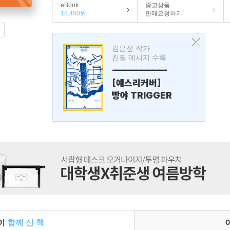
eBook
중고상품
18,400원
판매요청하기
김은성 작가
친필 메시지 수록
---------------
[예스리커버]
빵야 TRIGGER
들이
함께 산 책