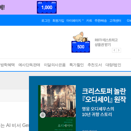
로그인
회원가입
마이페이지
카트
주문/배송
고객센터
Gl
름방학혜택
예사단독판매
이달의사은품
특가할인
추천도서
대량/법인
AI 비서 Gems, Veo, Flow, 나노 바나나 2, 노트북LM까