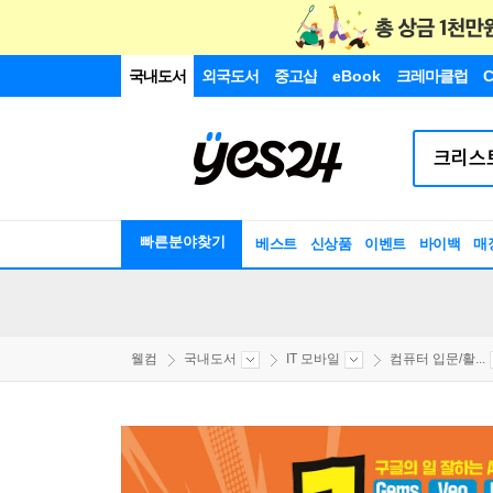
국내도서
외국도서
중고샵
eBook
크레마클럽
C
빠른분야찾기
베스트
신상품
이벤트
바이백
매
웰컴
국내도서
IT 모바일
컴퓨터 입문/활...