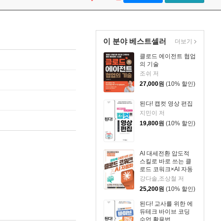
이 분야 베스트셀러
더보기
클로드 에이전트 협업
의 기술
조쉬 저
27,000
원
(10% 할인)
된다! 캡컷 영상 편집
지민이 저
19,800
원
(10% 할인)
AI 대세전환 압도적
스킬로 바로 쓰는 클
로드 코워크×AI 자동
화
강다솔,조상철 저
25,200
원
(10% 할인)
된다! 교사를 위한 에
듀테크 바이브 코딩
수업 활용법