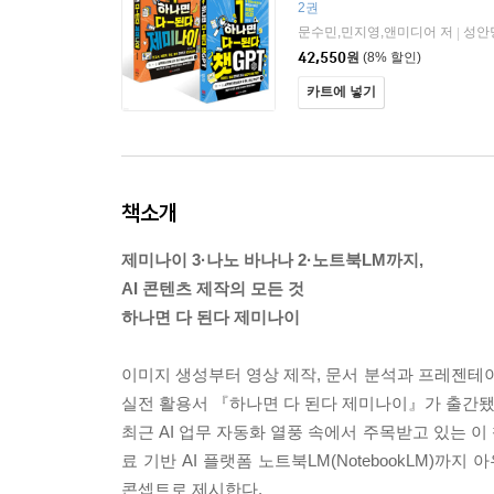
2권
문수민,민지영,앤미디어 저
성안
|
42,550
원
(8% 할인)
카트에 넣기
책소개
제미나이 3·나노 바나나 2·노트북LM까지,
AI 콘텐츠 제작의 모든 것
하나면 다 된다 제미나이
이미지 생성부터 영상 제작, 문서 분석과 프레젠테이
실전 활용서 『하나면 다 된다 제미나이』가 출간됐
최근 AI 업무 자동화 열풍 속에서 주목받고 있는 이 책은
료 기반 AI 플랫폼 노트북LM(NotebookLM)까
콘셉트로 제시한다.