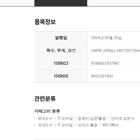
품목정보
발행일
2026년 05월 20일
쪽수, 무게, 크기
296쪽 | 656g | 180*235*20
ISBN13
9788931507997
ISBN10
8931507992
관련분류
카테고리 분류
국내도서
IT 모바일
컴퓨터 입문/활용
인터넷 입문서
국내도서
IT 모바일
오피스 활용
MS Office