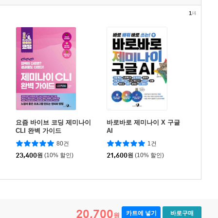
1
/4
요즘 바이브 코딩 제미나이
바로바로 제미나이 X 구글
CLI 완벽 가이드
AI
80건
1건
23,400
원
(10% 할인)
21,600
원
(10% 할인)
20,700
카트에 넣기
바로구매
원