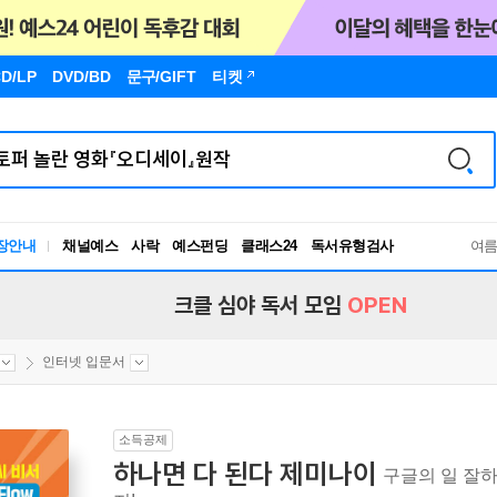
D/LP
DVD/BD
문구
/GIFT
티켓
장안내
채널예스
사락
예스펀딩
클래스24
독서유형검사
여
RBTI Lab
독서유형검사
크클 심야 독서 모임
OPEN
인터넷 입문서
소득공제
하나면 다 된다 제미나이
구글의 일 잘하는 