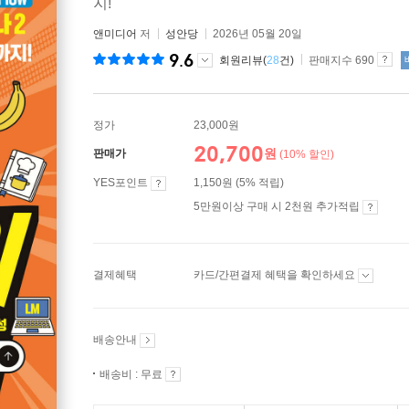
지!
앤미디어
저
성안당
2026년 05월 20일
9.6
회원리뷰(
28
건)
판매지수 690
정가
23,000원
20,700
원
판매가
(10% 할인)
YES포인트
1,150원 (5% 적립)
5만원이상 구매 시 2천원 추가적립
결제혜택
카드/간편결제 혜택을 확인하세요
배송안내
배송비 : 무료