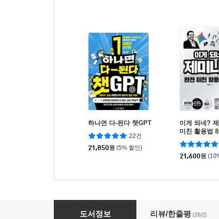
하나면 다-된다 챗GPT
이게 되네? 
미친 활용법 8
22건
21,850
원
(5% 할인)
21,600
원
(10
하나면 다 된다 제미나이
도서정보
리뷰/한줄평
(26/2)