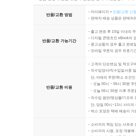
마이페이지 >
반품/교환 신청
반품/교환 방법
판매자 배송 상품은 판매자와
출고 완료 후 10일 이내의 
디지털 콘텐츠인 eBook의 
반품/교환 가능기간
중고상품의 경우 출고 완료일
모바일 쿠폰의 경우 유효기간(
고객의 단순변심 및 착오구
직수입양서/직수입일서중 일
단, 아래의 주문/취소 조건인
오늘 00시 ~ 06시 30분 
반품/교환 비용
오늘 06시 30분 이후 주문
직수입 음반/영상물/기프트 
단, 당일 00시~13시 사이
박스 포장은 택배 배송이 가
소비자의 책임 있는 사유로 
소비자의 사용, 포장 개봉에 