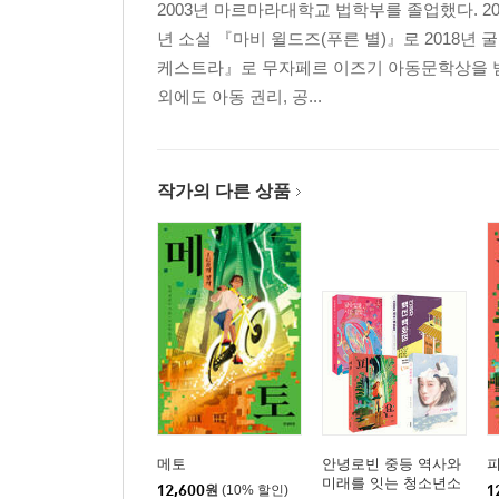
2003년 마르마라대학교 법학부를 졸업했다. 2
년 소설 『마비 윌드즈(푸른 별)』로 2018년
케스트라』로 무자페르 이즈기 아동문학상을 받
외에도 아동 권리, 공...
작가의 다른 상품
메토
안녕로빈 중등 역사와
미래를 잇는 청소년소
12,600
원
(10% 할인)
1