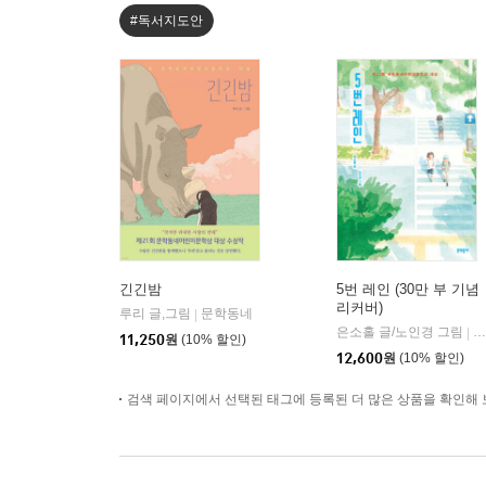
#독서지도안
긴긴밤
5번 레인 (30만 부 기념
리커버)
루리 글,그림
문학동네
|
은소홀 글/노인경 그림
문
|
11,250
원
(10% 할인)
12,600
원
(10% 할인)
검색 페이지에서 선택된 태그에 등록된 더 많은 상품을 확인해 