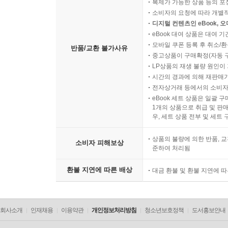
복제가 가능한 상품 등의 포장을 
소비자의 요청에 따라 개별
디지털 컨텐츠인 eBook, 
eBook 대여 상품은 대여 기
모바일 쿠폰 등록 후 취소/환
반품/교환 불가사유
중고상품이 구매확정(자동 
LP상품의 재생 불량 원인이 기
시간의 경과에 의해 재판매가
전자상거래 등에서의 소비자
eBook 세트 상품은 일괄 
1개의 상품으로 취급 및 판매
우, 세트 상품 전부 및 세트
상품의 불량에 의한 반품, 교
소비자 피해보상
준하여 처리됨
환불 지연에 따른 배상
대금 환불 및 환불 지연에 
회사소개
인재채용
이용약관
개인정보처리방침
청소년보호정책
도서홍보안내