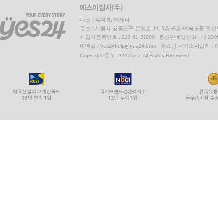
대표 : 김석환, 최세라
주소 : 서울시 영등포구 은행로 11, 5층~6층(여의도동,일신
사업자등록번호 : 229-81-37000 통신판매업신고 : 제 200
이메일 : yes24help@yes24.com 호스팅 서비스사업자 :
Copyright ⓒ YES24 Corp. All Rights Reserved.