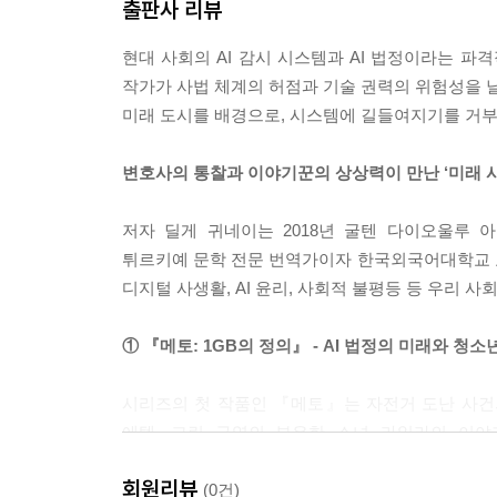
출판사 리뷰
현대 사회의 AI 감시 시스템과 AI 법정이라는 파
작가가 사법 체계의 허점과 기술 권력의 위험성을 날
미래 도시를 배경으로, 시스템에 길들여지기를 거부
변호사의 통찰과 이야기꾼의 상상력이 만난 ‘미래 사
저자 딜게 귀네이는 2018년 굴텐 다이오울루 
튀르키예 문학 전문 번역가이자 한국외국어대학교 
디지털 사생활, AI 윤리, 사회적 불평등 등 우리
① 『메토: 1GB의 정의』 - AI 법정의 미래와 청
시리즈의 첫 작품인 『메토』는 자전거 도난 사건
에템, 그린 구역의 부유한 소녀 라일라의 이야기
삭제되었다는 이유로 메토에게 유죄를 선고하고 소
회원리뷰
청소년 인권의 사각지대를 조명하며, 데이터가 닿을 
(0건)