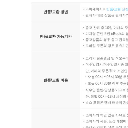
마이페이지 >
반품/교환 신청
반품/교환 방법
판매자 배송 상품은 판매자와
출고 완료 후 10일 이내의 
디지털 콘텐츠인 eBook의 
반품/교환 가능기간
중고상품의 경우 출고 완료일
모바일 쿠폰의 경우 유효기간(
고객의 단순변심 및 착오구
직수입양서/직수입일서중 일
단, 아래의 주문/취소 조건인
오늘 00시 ~ 06시 30분 
반품/교환 비용
오늘 06시 30분 이후 주문
직수입 음반/영상물/기프트 
단, 당일 00시~13시 사이
박스 포장은 택배 배송이 가
소비자의 책임 있는 사유로 
소비자의 사용, 포장 개봉에 
복제가 가능한 상품 등의 포장을 