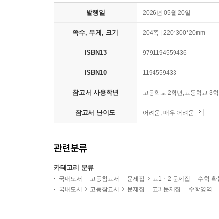
발행일
2026년 05월 20일
쪽수, 무게, 크기
204쪽 | 220*300*20mm
ISBN13
9791194559436
ISBN10
1194559433
참고서 사용학년
고등학교 2학년,고등학교 3
참고서 난이도
어려움, 매우 어려움
관련분류
카테고리 분류
국내도서
고등참고서
문제집
고1ㆍ2 문제집
수학 확
국내도서
고등참고서
문제집
고3 문제집
수학영역