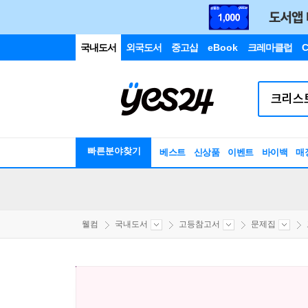
국내도서
외국도서
중고샵
eBook
크레마클럽
C
빠른분야찾기
베스트
신상품
이벤트
바이백
매
웰컴
국내도서
고등참고서
문제집