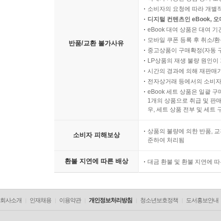
소비자의 요청에 따라 개별
디지털 컨텐츠인 eBook, 
eBook 대여 상품은 대여 기
모바일 쿠폰 등록 후 취소/환
반품/교환 불가사유
중고상품이 구매확정(자동 
LP상품의 재생 불량 원인이 기
시간의 경과에 의해 재판매가
전자상거래 등에서의 소비자
eBook 세트 상품은 일괄 
1개의 상품으로 취급 및 판매
우, 세트 상품 전부 및 세트
상품의 불량에 의한 반품, 교
소비자 피해보상
준하여 처리됨
환불 지연에 따른 배상
대금 환불 및 환불 지연에 
회사소개
인재채용
이용약관
개인정보처리방침
청소년보호정책
도서홍보안내