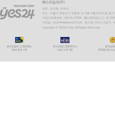
대표 : 김석환, 최세라
주소 : 서울시 영등포구 은행로 11, 5층~6층(여의도동,일신
사업자등록번호 : 229-81-37000 통신판매업신고 : 제 200
이메일 : yes24help@yes24.com 호스팅 서비스사업자 :
Copyright ⓒ YES24 Corp. All Rights Reserved.