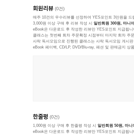
☆ 개념 정리
회원리뷰
- 각 단원의 중요 개념, 공식을 한눈에 볼 수 있
(0건)
문제 해결 팁 등을 개념플러스에서 추가하여 제시
매주 10건의 우수리뷰를 선정하여 YES포인트 3만원을 드
3,000원 이상 구매 후 리뷰 작성 시
일반회원 300원, 마니아
☆ 쌤이 꼭 내는 기본 문제
eBook은 다운로드 후 작성한 리뷰만 YES포인트 지급됩니
- 각 단원에서 출제 빈도가 높아 꼭 풀고 가야 하
클래스는 첫번째 회차 주문확정 시점부터 마지막 회차 주문
수 있습니다.
사락 독서모임으로 진행된 클래스는 사락 독서모임 게시판
☆ 내신 유형 문제
eBook 페이백, CD/LP, DVD/Blu-ray, 패션 및 판매금
- 수학적 사고력을 향상시킬 수 있도록 문제 유형
두어야 할 문제에는 ‘중요’ 표시를 하였습니다.
☆ 일등급 문제
- 시험에서 1등급을 결정지을 수 있는 변별력 
다양하게 연습할 수 있도록 하였습니다. 특히, ‘최고
한줄평
(0건)
1,000원 이상 구매 후 한줄평 작성 시
일반회원 50원, 마니
eBook은 다운로드 후 작성한 리뷰만 YES포인트 지급됩니