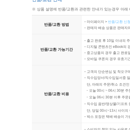
※ 상품 설명에 반품/교환과 관련한 안내가 있는경우 아래 
마이페이지 >
반품/교환 신청
반품/교환 방법
판매자 배송 상품은 판매자와
출고 완료 후 10일 이내의 
디지털 콘텐츠인 eBook의 
반품/교환 가능기간
중고상품의 경우 출고 완료일
모바일 쿠폰의 경우 유효기간(
고객의 단순변심 및 착오구
직수입양서/직수입일서중 일
단, 아래의 주문/취소 조건인
오늘 00시 ~ 06시 30분 
반품/교환 비용
오늘 06시 30분 이후 주문
직수입 음반/영상물/기프트 
단, 당일 00시~13시 사이
박스 포장은 택배 배송이 가
소비자의 책임 있는 사유로 