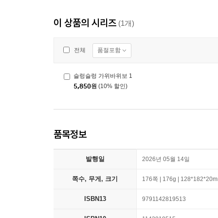
이 상품의 시리즈
(1개)
품절포함
전체
슬렁슬렁 가위바위보 1
5,850
원
(10% 할인)
품목정보
발행일
2026년 05월 14일
쪽수, 무게, 크기
176쪽 | 176g | 128*182*20
ISBN13
9791142819513