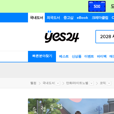
국내도서
외국도서
중고샵
eBook
크레마클럽
C
빠른분야찾기
베스트
신상품
이벤트
바이백
매
웰컴
국내도서
만화/라이트노벨
코믹