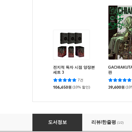
전지적 독자 시점 양장본
GACHIAKUT
세트 3
판
7건
106,650
원
(10% 할인)
39,600
원
(1
슬렁슬렁 가위바위보 1
도서정보
리뷰/한줄평
(1/2)