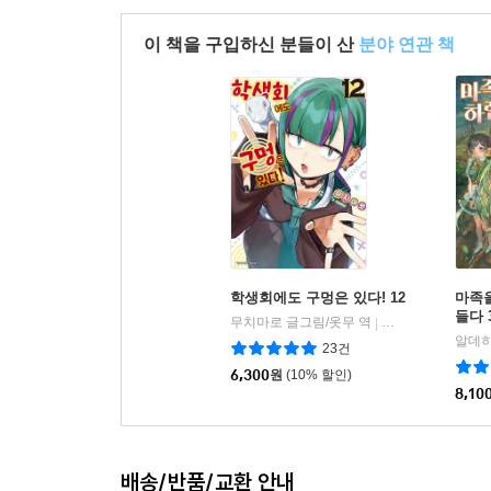
이 책을 구입하신 분들이 산
분야 연관 책
학생회에도 구멍은 있다! 12
마족
들다 
무치마로 글그림/옷무 역
소미미디어
|
알데히
23건
6,300
원
(10% 할인)
8,10
배송/반품/교환 안내