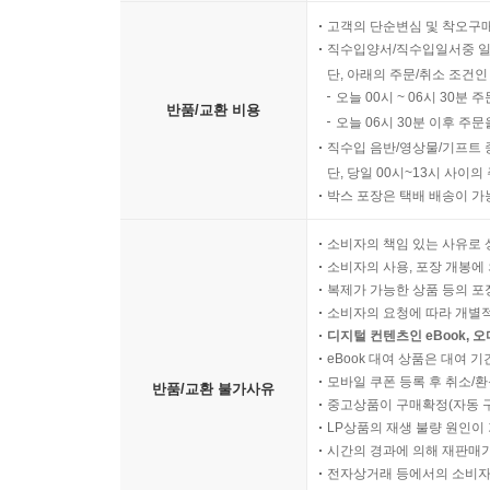
고객의 단순변심 및 착오구
직수입양서/직수입일서중 일
단, 아래의 주문/취소 조건인
오늘 00시 ~ 06시 30분 
반품/교환 비용
오늘 06시 30분 이후 주문
직수입 음반/영상물/기프트 
단, 당일 00시~13시 사이
박스 포장은 택배 배송이 가
소비자의 책임 있는 사유로 
소비자의 사용, 포장 개봉에 
복제가 가능한 상품 등의 포장을 
소비자의 요청에 따라 개별
디지털 컨텐츠인 eBook, 
eBook 대여 상품은 대여 기
모바일 쿠폰 등록 후 취소/환
반품/교환 불가사유
중고상품이 구매확정(자동 
LP상품의 재생 불량 원인이 기
시간의 경과에 의해 재판매가
전자상거래 등에서의 소비자