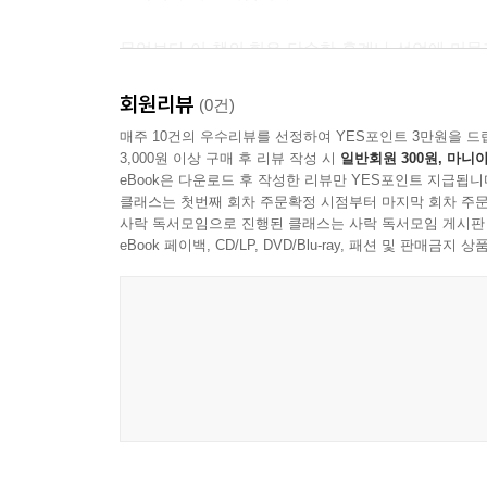
무엇보다 이 책의 힘은 단순한 훈계나 선언에 머물지
‘기다리세요’라고 말하는 대신 무엇을 기다려야 하
회원리뷰
아이의 힘을 더 남겨 주는 사랑으로 옮겨 가자고 말
(0건)
매주 10건의 우수리뷰를 선정하여 YES포인트 3만원을 드
3,000원 이상 구매 후 리뷰 작성 시
일반회원 300원, 마니아
이 책을 덮고 나면 부모는 한 가지를 분명히 알게 
eBook은 다운로드 후 작성한 리뷰만 YES포인트 지급됩니
부모가 남겨 주어야 하는 것은 통제가 아니라 독립
클래스는 첫번째 회차 주문확정 시점부터 마지막 회차 주문
해주는 단단한 기준이 되어 줄 것입니다.
사락 독서모임으로 진행된 클래스는 사락 독서모임 게시판
eBook 페이백, CD/LP, DVD/Blu-ray, 패션 및 판매금