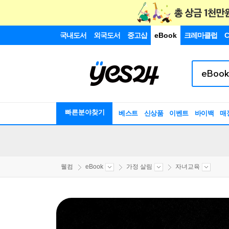
국내도서
외국도서
중고샵
eBook
크레마클럽
C
빠른분야찾기
베스트
신상품
이벤트
바이백
매
웰컴
eBook
가정 살림
자녀교육