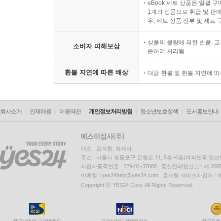
eBook 세트 상품은 일괄 
1개의 상품으로 취급 및 판매
우, 세트 상품 전부 및 세트
상품의 불량에 의한 반품, 교
소비자 피해보상
준하여 처리됨
환불 지연에 따른 배상
대금 환불 및 환불 지연에 
회사소개
인재채용
이용약관
개인정보처리방침
청소년보호정책
도서홍보안내
대표 : 김석환, 최세라
주소 : 서울시 영등포구 은행로 11, 5층~6층(여의도동,일신
사업자등록번호 : 229-81-37000 통신판매업신고 : 제 200
이메일 : yes24help@yes24.com 호스팅 서비스사업자 :
Copyright ⓒ YES24 Corp. All Rights Reserved.