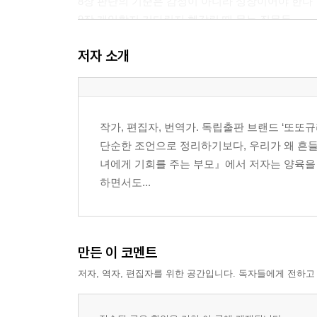
8장 판단의 기준은 감정이 아니라 성장이어야 한다
9장 개입할지 기다릴지 헷갈릴 때 묻는 질문들
10장 아이를 약하게 만들지 않는 도움의 방식
저자 소개
3부 아이는 자기 몫을 감당하며 자란다
11장 자기 일은 자기가 챙기는 힘
12장 하기 싫어도 해야 할 일을 하는 힘
작가, 편집자, 번역가. 독립출판 브랜드 ‘또또
13장 선택하고 책임지는 힘
단순한 조언으로 정리하기보다, 우리가 왜 흔들
14장 실패를 견디고 다시 해보는 힘
녀에게 기회를 주는 부모』에서 저자는 양육을 
15장 관계와 감정을 스스로 다루는 힘
하면서도...
16장 혼자 생각하고 공부를 자기 일로 만드는 힘
4부 부모의 내려놓음이 아이의 독립을 키운다
17장 부모의 불안은 왜 개입으로 바뀌는가
만든 이 코멘트
18장 사랑과 통제를 혼동하지 않기
저자, 역자, 편집자를 위한 공간입니다. 독자들에게 전하고
19장 기다림은 소극성이 아니라 훈련이다
20장 내려놓음은 포기가 아니라 신뢰다
21장 결국 부모의 목표는 독립이다