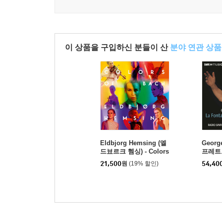
이 상품을 구입하신 분들이 산
분야 연관 상품
Eldbjorg Hemsing (엘
Georg
드뵤르크 헴싱) - Colors
프레트
of Bach
녹음집 (
21,500
원
(19% 할인)
54,40
dings)