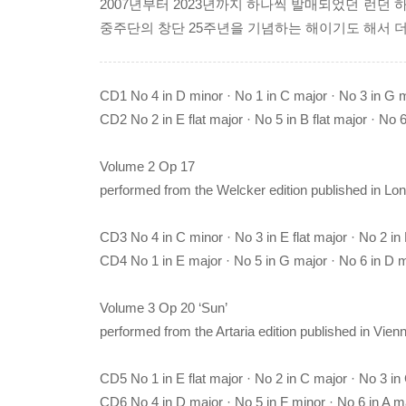
2007년부터 2023년까지 하나씩 발매되었던 런던
중주단의 창단 25주년을 기념하는 해이기도 해서 더
CD1 No 4 in D minor · No 1 in C major · No 3 in G 
CD2 No 2 in E flat major · No 5 in B flat major · No 
Volume 2 Op 17
performed from the Welcker edition published in Lo
CD3 No 4 in C minor · No 3 in E flat major · No 2 in
CD4 No 1 in E major · No 5 in G major · No 6 in D 
Volume 3 Op 20 ‘Sun’
performed from the Artaria edition published in Vien
CD5 No 1 in E flat major · No 2 in C major · No 3 in
CD6 No 4 in D major · No 5 in F minor · No 6 in A m