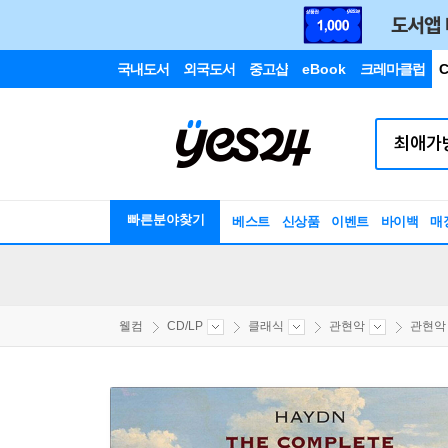
국내도서
외국도서
중고샵
eBook
크레마클럽
C
빠른분야찾기
베스트
신상품
이벤트
바이백
매
웰컴
CD/LP
클래식
관현악
관현악 