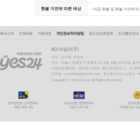
환불 지연에 따른 배상
대금 환불 및 환불 지연에 
회사소개
인재채용
이용약관
개인정보처리방침
청소년보호정책
도서홍보안내
대표 : 김석환, 최세라
주소 : 서울시 영등포구 은행로 11, 5층~6층(여의도동,일신
사업자등록번호 : 229-81-37000 통신판매업신고 : 제 200
이메일 : yes24help@yes24.com 호스팅 서비스사업자 :
Copyright ⓒ YES24 Corp. All Rights Reserved.