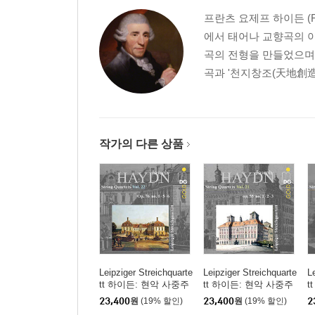
프란츠 요제프 하이든 (Fra
에서 태어나 교향곡의 아
곡의 전형을 만들었으며
곡과 '천지창조(天地創造) Sc
작가의 다른 상품
Leipziger Streichquarte
Leipziger Streichquarte
L
tt 하이든: 현악 사중주
tt 하이든: 현악 사중주
t
22집 (Haydn: String Qu
21집 (Haydn: String Qu
2
23,400
원
(19% 할인)
23,400
원
(19% 할인)
2
artets Vol.22 - Op.76 N
artets Vol.21 - Op.55 N
a