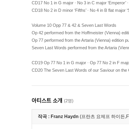
CD17 No 1 in G major · No 3 in C major ‘Emperor’ · 
CD18 No 2 in D minor ‘Fifths’ · No 4 in B flat major ‘S
Volume 10 Opp 77 & 42 & Seven Last Words
Op 42 performed from the Hoffmeister (Vienna) edit
Op 77 performed from the Artaria (Vienna) edition p
Seven Last Words performed from the Artaria (Vienn
CD19 Op 77 No 1 in G major · Op 77 No 2 in F majo
CD20 The Seven Last Words of our Saviour on the
아티스트 소개
(2명)
작곡 :
Franz Haydn
(프란츠 요제프 하이든,Fran