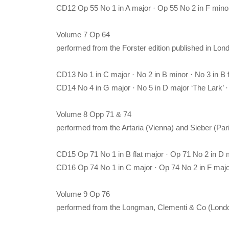
CD12 Op 55 No 1 in A major · Op 55 No 2 in F minor 
Volume 7 Op 64
performed from the Forster edition published in Lon
CD13 No 1 in C major · No 2 in B minor · No 3 in B f
CD14 No 4 in G major · No 5 in D major ‘The Lark’ · 
Volume 8 Opp 71 & 74
performed from the Artaria (Vienna) and Sieber (Pari
CD15 Op 71 No 1 in B flat major · Op 71 No 2 in D m
CD16 Op 74 No 1 in C major · Op 74 No 2 in F major
Volume 9 Op 76
performed from the Longman, Clementi & Co (London)