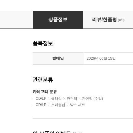
London Haydn Quartet 하이든: 현악사중주곡 전집 
상품정보
리뷰/한줄평
(0/0)
품목정보
발매일
2026년 06월 15일
관련분류
카테고리 분류
CD/LP
클래식
관현악
관현악 (수입)
CD/LP
스페셜샵
박스 세트