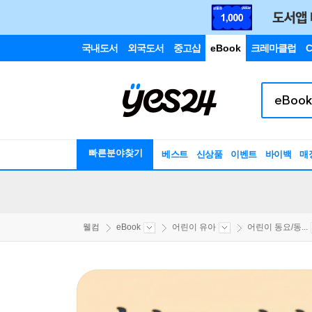
국내도서
외국도서
중고샵
eBook
크레마클럽
C
빠른분야찾기
베스트
신상품
이벤트
바이백
매
웰컴
eBook
어린이 유아
어린이 동요/동...