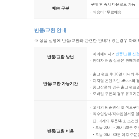
구매 후 즉시 다운로드 가능
배송 구분
배송비 : 무료배송
반품/교환 안내
※ 상품 설명에 반품/교환과 관련한 안내가 있는경우 아래 
마이페이지 >
반품/교환 신청
반품/교환 방법
판매자 배송 상품은 판매자와
출고 완료 후 10일 이내의 
디지털 콘텐츠인 eBook의 
반품/교환 가능기간
중고상품의 경우 출고 완료일
모바일 쿠폰의 경우 유효기간(
고객의 단순변심 및 착오구
직수입양서/직수입일서중 일
단, 아래의 주문/취소 조건인
오늘 00시 ~ 06시 30분 
반품/교환 비용
오늘 06시 30분 이후 주문