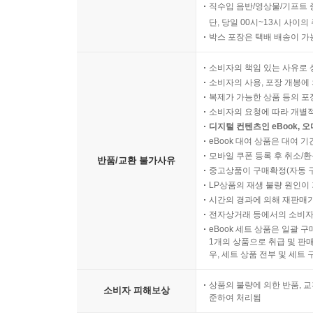
직수입 음반/영상물/기프트 
단, 당일 00시~13시 사이
박스 포장은 택배 배송이 가
소비자의 책임 있는 사유로 
소비자의 사용, 포장 개봉에 
복제가 가능한 상품 등의 포장을 
소비자의 요청에 따라 개별
디지털 컨텐츠인 eBook, 
eBook 대여 상품은 대여 기
모바일 쿠폰 등록 후 취소/환
반품/교환 불가사유
중고상품이 구매확정(자동 
LP상품의 재생 불량 원인이 기
시간의 경과에 의해 재판매가
전자상거래 등에서의 소비자
eBook 세트 상품은 일괄 
1개의 상품으로 취급 및 판매
우, 세트 상품 전부 및 세트
상품의 불량에 의한 반품, 교
소비자 피해보상
준하여 처리됨