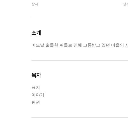
상시
상
소개
어느날 출몰한 쥐들로 인해 고통받고 있던 마을의 사람
목차
표지
이야기
판권