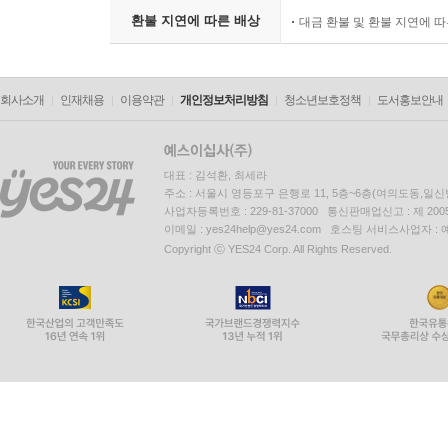
환불 지연에 따른 배상
대금 환불 및 환불 지연에 
회사소개
인재채용
이용약관
개인정보처리방침
청소년보호정책
도서홍보안내
대표 : 김석환, 최세라
주소 : 서울시 영등포구 은행로 11, 5층~6층(여의도동,일신
사업자등록번호 : 229-81-37000 통신판매업신고 : 제 200
이메일 : yes24help@yes24.com 호스팅 서비스사업자 :
Copyright ⓒ YES24 Corp. All Rights Reserved.