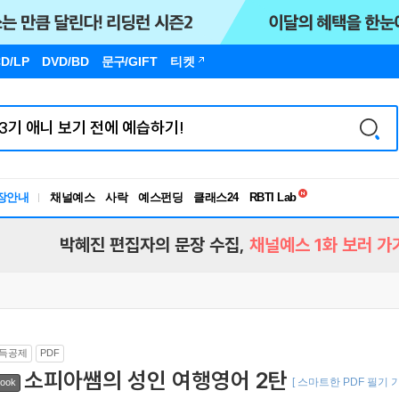
D/LP
DVD/BD
문구
/GIFT
티켓
독서유형검사
RBTI Lab
장안내
채널예스
사락
예스펀딩
클래스24
독서유형검사
박혜진 편집자의 문장 수집,
채널예스 1화 보러 가
득공제
PDF
소피아쌤의 성인 여행영어 2탄
[ 스마트한 PDF 필기 
ook