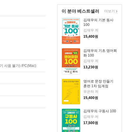
이 분야 베스트셀러
더보기
김재우의 기본 동사
100
김재우 저
15,400
원
김재우의 기초 영어회
화 100
김재우 저
사용 불가) /PC(Mac)
13,230
원
영어로 문장 만들기
훈련 1차 임계점
유은하 저
15,400
원
김재우의 구동사 100
김재우 저
17,500
원