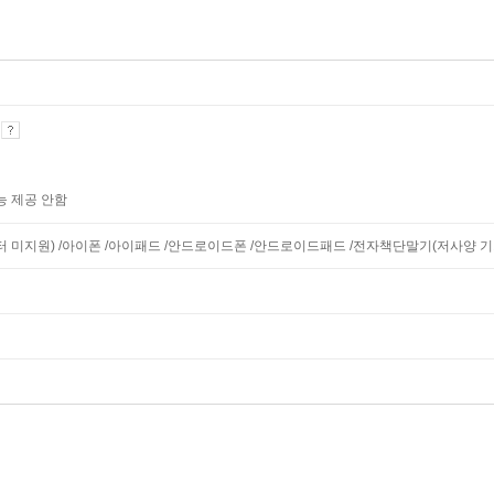
기
능 제공 안함
니터 미지원) /아이폰 /아이패드 /안드로이드폰 /안드로이드패드 /전자책단말기(저사양 기기 