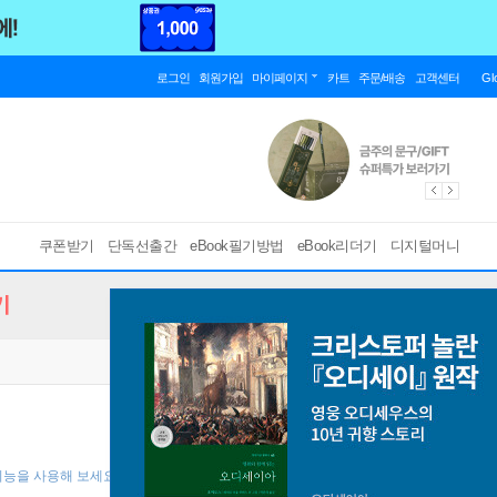
로그인
회원가입
마이페이지
카트
주문/배송
고객센터
Gl
쿠폰받기
단독선출간
eBook필기방법
eBook리더기
디지털머니
기
기능을 사용해 보세요! ]