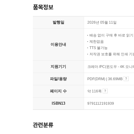
품목정보
발행일
2026년 05월 11일
배송 없이 구매 후 바로 읽
제한없음
이용안내
TTS 불가능
저작권 보호를 위해 인쇄 기
지원기기
크레마 /PC(윈도우 - 4K 모
파일/용량
PDF(DRM) | 36.69MB
페이지 수
약 116쪽
ISBN13
9791112191939
관련분류