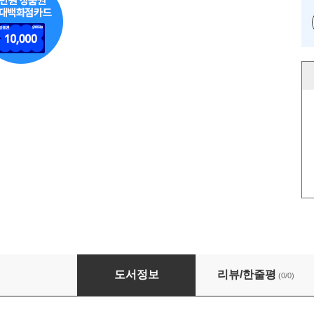
소피아쌤의 성인 여행영어 2탄
도서정보
리뷰/한줄평
(0/0)