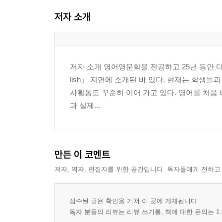
03. 유모차 대여 26
저자 소개
04. 시설 위치 확인 27
05. 물건 구매 28
06. 물건 위치 묻기 29
07. 물건 반품 30
저자 소개 영어영문학을 전공하고 25년 동안 다
08. 계산대 31
lish』 지면에 소개된 바 있다. 현재는 학생
사활동도 꾸준히 이어 가고 있다. 영어를 처음
Chapter 9 긴급상황
과 실제...
01. 약국 37
02. 증상 말하기 40
03. 응급상황 42
04. 분실물(여권, 지갑, 가방) 44
만든 이 코멘트
05. 길을 잃었을 때 45
저자, 역자, 편집자를 위한 공간입니다. 독자들에게 전하고
06. 교통사고 46
07. 차를 잘못 탔을 때 47
08. 도난 신고 49
접수된 글은 확인을 거쳐 이 곳에 게재됩니다.
09. 병원/응급실 50
독자 분들의 리뷰는 리뷰 쓰기를, 책에 대한 문의는 1: