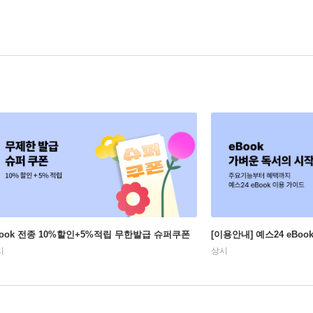
Book 전종 10%할인+5%적립 무한발급 슈퍼쿠폰
[이용안내] 예스24 eBo
시
상시