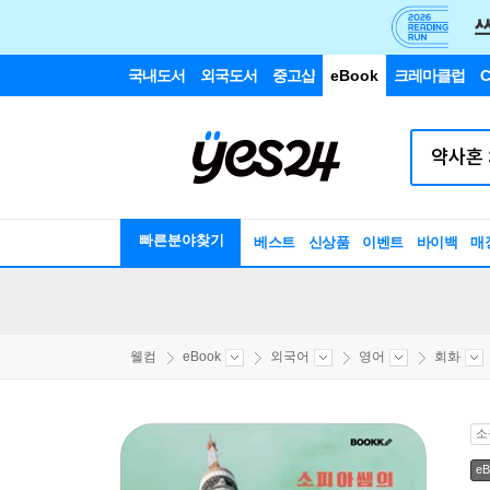
국내도서
외국도서
중고샵
eBook
크레마클럽
C
빠른분야찾기
베스트
신상품
이벤트
바이백
매
웰컴
eBook
외국어
영어
회화
소
eB