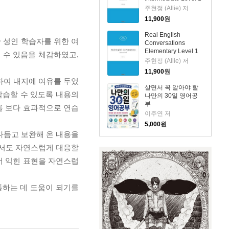
주현정 (Allie) 저
11,900
원
Real English
 성인 학습자를 위한 여
Conversations
Elementary Level 1
 수 있음을 체감하였고,
주현정 (Allie) 저
11,900
원
하여 내지에 여유를 두었
살면서 꼭 알아야 할
학습할 수 있도록 내용의
나만의 30일 영어공
부
를 보다 효과적으로 연습
이주연 저
5,000
원
다듬고 보완해 온 내용을
에서도 자연스럽게 대응할
서 익힌 표현을 자연스럽
통하는 데 도움이 되기를