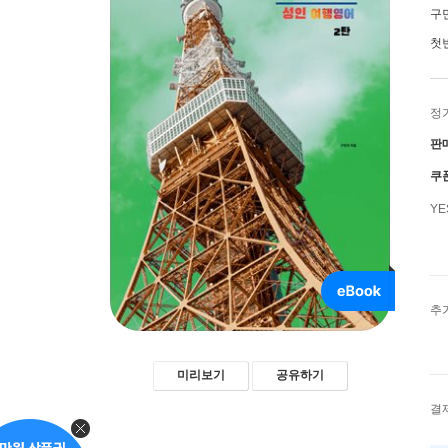
구
첫
정
판
쿠
Y
추
미리보기
공유하기
결