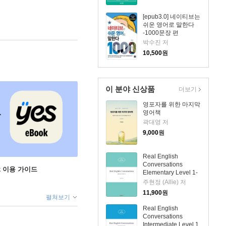
[epub3.0] 네이티브는
쉬운 영어로 말한다
-1000문장 편
박수진 저
10,500
원
이 분야 신상품
더보기
영포자를 위한 마지막
영어책
곽대영 저
9,000
원
Real English
Conversations
ok 이용 가이드
Elementary Level 1-
1
주현정 (Allie) 저
11,900
원
펼쳐보기
Real English
Conversations
Intermediate Level 1