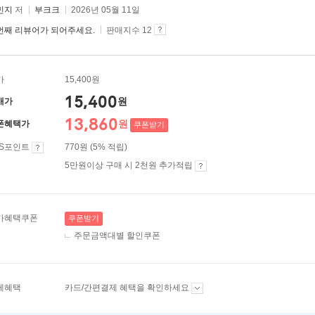
민지
저
부크크
2026년 05월 11일
번째 리뷰어가 되어주세요.
판매지수 12
가
15,400원
15,400
원
매가
13,860
원
폰혜택가
쿠폰받기
ES포인트
770원 (5% 적립)
5만원이상 구매 시 2천원 추가적립
가혜택쿠폰
쿠폰받기
주문금액대별 할인쿠폰
제혜택
카드/간편결제 혜택을 확인하세요