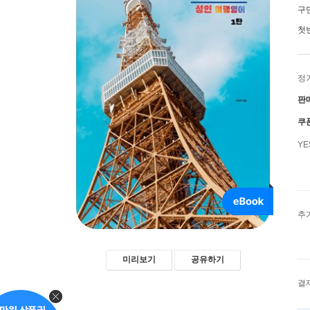
구
첫
정
판
쿠
Y
추
미리보기
공유하기
결