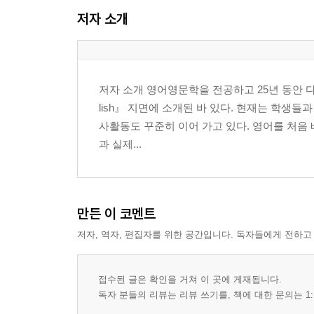
12. 계산하기 48
저자 소개
Chapter 2 cafe
01. 음료 주문 58
02. 음료 주문 핵심 패턴 62
저자 소개 영어영문학을 전공하고 25년 동안 다
lish』 지면에 소개된 바 있다. 현재는 학생
Chapter 3 옷 가게
사활동도 꾸준히 이어 가고 있다. 영어를 처음
01. 옷 색상, 크기 67
과 실제...
02. 가격할인 70
03. 계산하기 74
Chapter 4 기내에서
만든 이 코멘트
01. 좌석 확인 80
저자, 역자, 편집자를 위한 공간입니다. 독자들에게 전하고
02. 음료 요청 81
03. 기내식 메뉴 정하기 82
04. 담요 베개, 편의용품 요청 83
접수된 글은 확인을 거쳐 이 곳에 게재됩니다.
05. 불편한 점 말하기 85
독자 분들의 리뷰는 리뷰 쓰기를, 책에 대한 문의는 1: