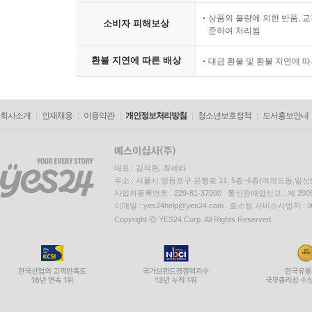
상품의 불량에 의한 반품, 교
소비자 피해보상
준하여 처리됨
환불 지연에 따른 배상
대금 환불 및 환불 지연에 
회사소개
인재채용
이용약관
개인정보처리방침
청소년보호정책
도서홍보안내
대표 : 김석환, 최세라
주소 : 서울시 영등포구 은행로 11, 5층~6층(여의도동,일신
사업자등록번호 : 229-81-37000 통신판매업신고 : 제 200
이메일 : yes24help@yes24.com 호스팅 서비스사업자 :
Copyright ⓒ YES24 Corp. All Rights Reserved.