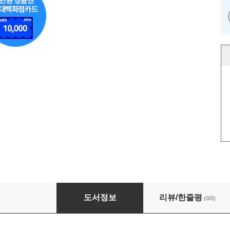
소피아쌤의 성인 여행영어 1탄
도서정보
리뷰/한줄평
(0/0)