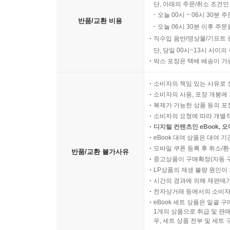
단, 아래의 주문/취소 조건인
오늘 00시 ~ 06시 30분 
반품/교환 비용
오늘 06시 30분 이후 주문
직수입 음반/영상물/기프트 
단, 당일 00시~13시 사이
박스 포장은 택배 배송이 가
소비자의 책임 있는 사유로 
소비자의 사용, 포장 개봉에 
복제가 가능한 상품 등의 포장을 
소비자의 요청에 따라 개별
디지털 컨텐츠인 eBook, 
eBook 대여 상품은 대여 기
모바일 쿠폰 등록 후 취소/환
반품/교환 불가사유
중고상품이 구매확정(자동 
LP상품의 재생 불량 원인이 기
시간의 경과에 의해 재판매가
전자상거래 등에서의 소비자
eBook 세트 상품은 일괄 
1개의 상품으로 취급 및 판매
우, 세트 상품 전부 및 세트