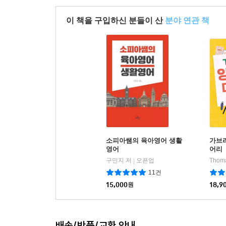
이 책을 구입하신 분들이 산
분야 연관 책
소피아쌤의 육아영어 생활
가브
영어
어리
구민지 저
오픈업
|
11건
15,000
원
18,9
배송/반품/교환 안내