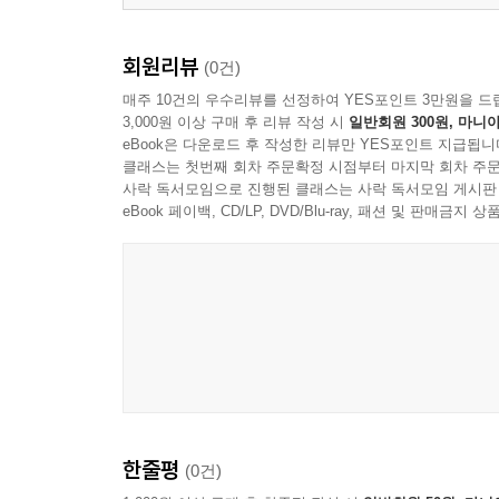
Chapter 5 탑승수속
01. 탑승수속 92
회원리뷰
(0건)
02. 보안 검색 93
매주 10건의 우수리뷰를 선정하여 YES포인트 3만원을 드
03. 면세점 94
3,000원 이상 구매 후 리뷰 작성 시
일반회원 300원, 마니아
04. 시설 위치 확인 95
eBook은 다운로드 후 작성한 리뷰만 YES포인트 지급됩니
클래스는 첫번째 회차 주문확정 시점부터 마지막 회차 주문
05. 환승 96
사락 독서모임으로 진행된 클래스는 사락 독서모임 게시판
06. 입국심사 받을 때 98
eBook 페이백, CD/LP, DVD/Blu-ray, 패션 및 판매금
07. 세관 신고 99
08. 수하물 찾을 때 100
Chapter 6. 교통
01. 길 물어보기 105
02. 렌터카 빌릴 때 107
03. 택시 타고 내릴 때 108
04, 지하철 전철 탈 때 109
05. 기차표 문의하기 110
한줄평
(0건)
06. 버스 타고 내릴 때 111