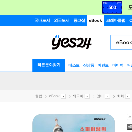
국내도서
외국도서
중고샵
eBook
크레마클럽
C
빠른분야찾기
베스트
신상품
이벤트
바이백
매
웰컴
eBook
외국어
영어
회화
소
eB