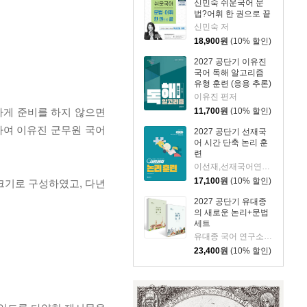
신민숙 쉬운국어 문
법?어휘 한 권으로 끝
신민숙 저
18,900
원
(10% 할인)
2027 공단기 이유진
국어 독해 알고리즘
유형 훈련 (응용 추론)
이유진 편저
하게 준비를 하지 않으면
11,700
원
(10% 할인)
하여 이유진 군무원 국어
2027 공단기 선재국
어 시간 단축 논리 훈
련
이선재,선재국어연구소 공편저
17,100
원
(10% 할인)
 크기로 구성하였고, 다년
2027 공단기 유대종
의 새로운 논리+문법
세트
유대종 국어 연구소 저
23,400
원
(10% 할인)