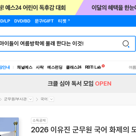
D/LP
DVD/BD
문구
/GIFT
티켓
독서유형검사
장안내
채널예스
사락
예스펀딩
클래스24
RBTI Lab
여
독서유형검사
크클 심야 독서 모임
OPEN
군무원/부사관
국어
소득공제
2026 이유진 군무원 국어 화제의