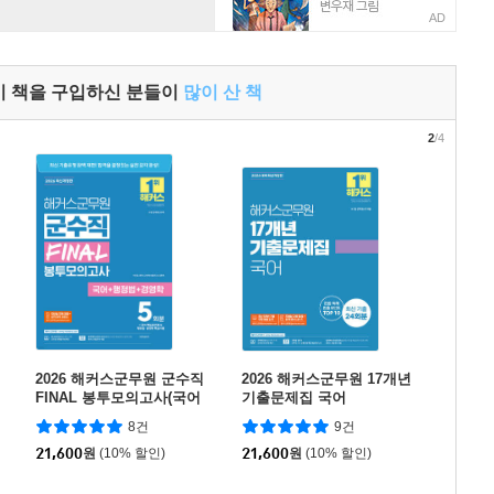
AD
이 책을 구입하신 분들이
많이 산 책
2
/4
2026 해커스군무원 군수직
2026 해커스군무원 17개년
FINAL 봉투모의고사(국어
기출문제집 국어
+행정법+경영학) (9급·7
8건
9건
급?군무원)
21,600
원
(10% 할인)
21,600
원
(10% 할인)