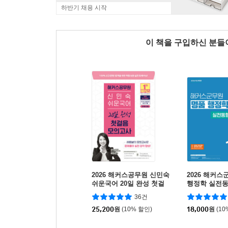
하반기 채용 시작
이 책을 구입하신 분
2026 해커스공무원 신민숙
2026 해커스
쉬운국어 20일 완성 첫걸
행정학 실전
음 모의고사 (9급?공무원)
(9급·7급 군무
36건
25,200
원
(10% 할인)
18,000
원
(10