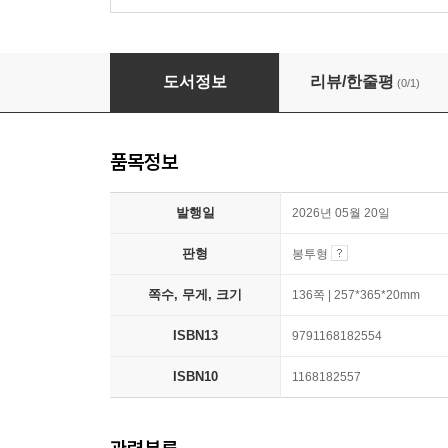
2026 이유진 군무원 국어 화제의 모의고사
도서정보
리뷰/한줄평
(0/1)
품목정보
발행일
2026년 05월 20일
판형
봉투형
쪽수, 무게, 크기
136쪽 | 257*365*20mm
ISBN13
9791168182554
ISBN10
1168182557