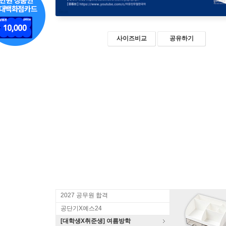
사이즈비교
공유하기
2027 공무원 합격
공단기X예스24
[대학생X취준생] 여름방학