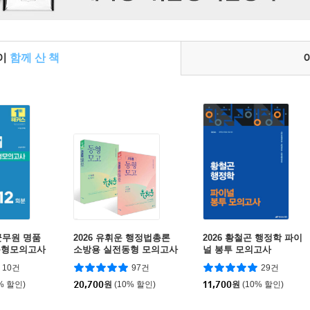
들이
함께 산 책
군무원 명품
2026 유휘운 행정법총론
2026 황철곤 행정학 파이
동형모의고사
소방용 실전동형 모의고사
널 봉투 모의고사
원)
+ 2026 유휘운 행정법총론
10건
97건
29건
실전동형 모의고사 세트
% 할인)
20,700
원
(10% 할인)
11,700
원
(10% 할인)