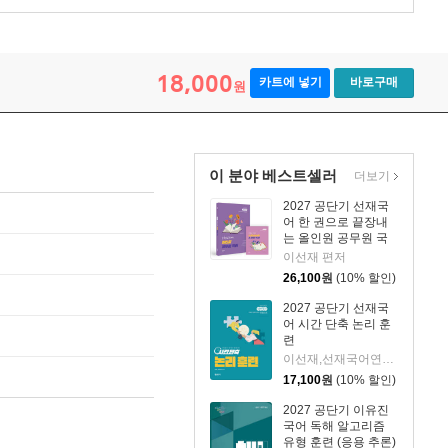
18,000
카트에 넣기
바로구매
원
이 분야 베스트셀러
더보기
2027 공단기 선재국
어 한 권으로 끝장내
는 올인원 공무원 국
어
이선재 편저
26,100
원
(10% 할인)
2027 공단기 선재국
어 시간 단축 논리 훈
련
이선재,선재국어연구소 공편저
17,100
원
(10% 할인)
2027 공단기 이유진
국어 독해 알고리즘
유형 훈련 (응용 추론)