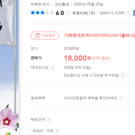
이유진
편저
고시동네
2026년 05월 20일
6.0
회원리뷰(
1
건)
판매지수 4,056
기화펜세트/하이라이터/스터디플래너
구매혜택
정가
20,000원
18,000
원
판매가
(10% 할인)
YES포인트
200원 (1% 적립)
5만원이상 구매 시 2천원 추가적립
결제혜택
카드/간편결제 혜택을 확인하세요
배송안내
배송비 : 무료