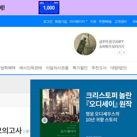
로그인
회원가입
마이페이지
카트
주문/배송
고객센터
Gl
름방학혜택
예사단독판매
이달의사은품
특가할인
추천도서
대량/법인
 모의고사
[ 봉투형 ]