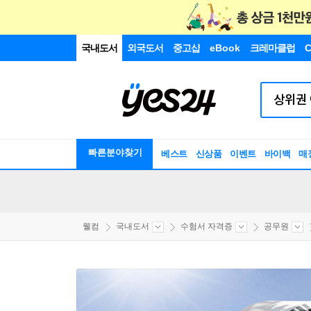
국내도서
외국도서
중고샵
eBook
크레마클럽
C
빠른분야찾기
베스트
신상품
이벤트
바이백
매
웰컴
국내도서
수험서 자격증
공무원