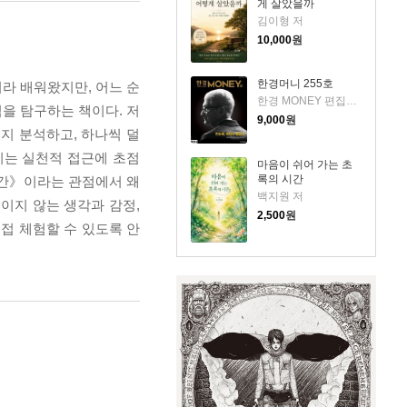
게 살았을까
김이형 저
10,000
원
한경머니 255호
이라 배워왔지만, 어느 순
한경 MONEY 편집부 저
을 탐구하는 책이다. 저
9,000
원
지 분석하고, 하나씩 덜
이는 실천적 접근에 초점
마음이 쉬어 가는 초
록의 시간
공간》이라는 관점에서 왜
백지원 저
이지 않는 생각과 감정,
2,500
원
접 체험할 수 있도록 안