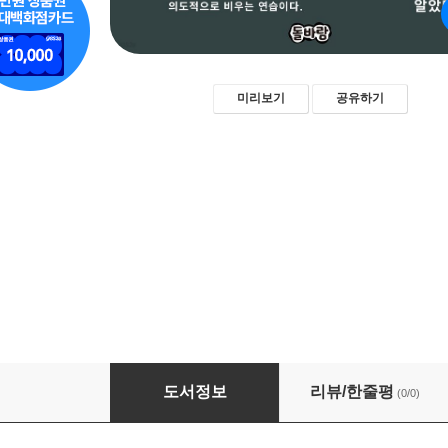
미리보기
공유하기
비움 연습
도서정보
리뷰/한줄평
(0/0)