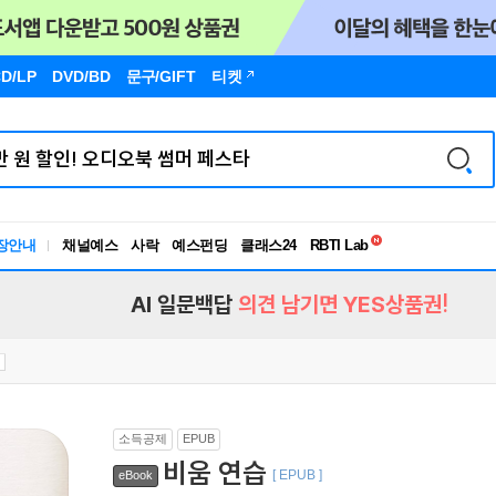
D/LP
DVD/BD
문구
/GIFT
티켓
독서유형검사
RBTI Lab
장안내
채널예스
사락
예스펀딩
클래스24
독서유형검사
AI 일문백답
의견 남기면 YES상품권!
소득공제
EPUB
비움 연습
[ EPUB ]
eBook