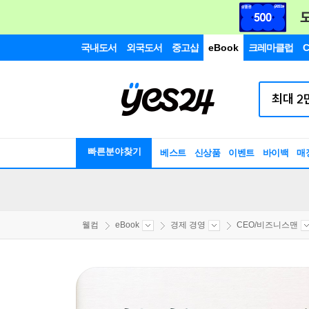
국내도서
외국도서
중고샵
eBook
크레마클럽
C
빠른분야찾기
베스트
신상품
이벤트
바이백
매
웰컴
eBook
경제 경영
CEO/비즈니스맨