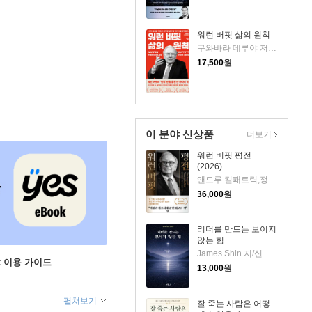
워런 버핏 삶의 원칙
구와바라 데루야 저/지소연 역
17,500
원
이 분야 신상품
더보기
워런 버핏 평전
(2026)
앤드루 킬패트릭,정주용 저/안진환,김기준 역
36,000
원
리더를 만드는 보이지
않는 힘
James Shin 저/신재훈 역
ok 이용 가이드
13,000
원
펼쳐보기
잘 죽는 사람은 어떻