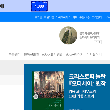
로그인
회원가입
마이페이지
카트
주문/배송
고객센터
Gl
쿠폰받기
단독선출간
eBook필기방법
eBook리더기
디지털머니