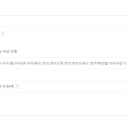
기
능 제공 안함
니터 미지원) /아이폰 /아이패드 /안드로이드폰 /안드로이드패드 /전자책단말기(저사양 기기 
A4 약 64쪽