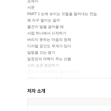
표제지
서문
PART 1 눈에 보이는 것들을 덜어내는 연습
왜 자꾸 쌓이는 걸까
물건이 말을 걸어올 때
서랍 하나에서 시작하기
버리지 못하는 마음의 정체
디지털 공간도 무게가 있다
알림을 끄는 용기
일정표의 여백이 주는 선물
소비 습관 점검하기
공간이 비면 무엇이 들어오는가
선택적 포기라는 전략
정리는 한 번으로 끝나지 않는다
저자 소개
적게 가진 사람들의 비밀
가벼워진 일상의 풍경
PART 2 눈에 보이지 않는 것들을 덜어내는 연습
머릿속 창고를 열어보면