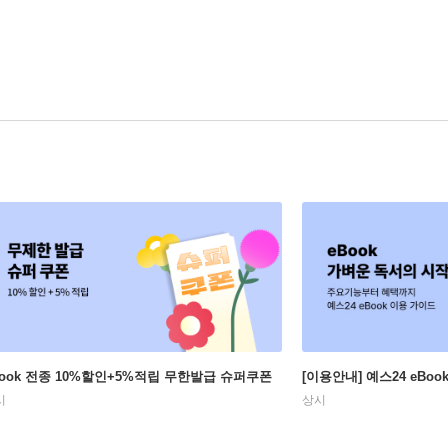
Book 전종 10%할인+5%적립 무한발급 슈퍼쿠폰
[이용안내] 예스24 eBo
시
상시