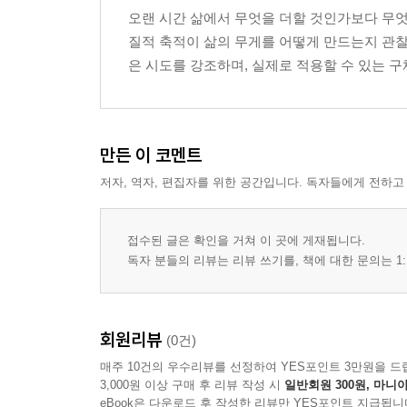
오랜 시간 삶에서 무엇을 더할 것인가보다 무엇
끝나지 않는 생각의 꼬리 자르기
질적 축적이 삶의 무게를 어떻게 만드는지 관찰
감정도 쌓인다는 사실
은 시도를 강조하며, 실제로 적용할 수 있는 
과거에서 손을 떼는 법
미래 걱정의 실체
타인의 기대라는 짐
관계에도 적정 거리가 있다
만든 이 코멘트
연락처를 정리하는 마음
저자, 역자, 편집자를 위한 공간입니다. 독자들에게 전하고
죄책감 없이 거절하는 기술
완벽주의를 내려놓으면
비교의 함정에서 빠져나오기
접수된 글은 확인을 거쳐 이 곳에 게재됩니다.
비움을 방해하는 내면의 목소리
독자 분들의 리뷰는 리뷰 쓰기를, 책에 대한 문의는 1:
비워야 채워지는 역설
마치는 글
판권 페이지
회원리뷰
(0건)
매주 10건의 우수리뷰를 선정하여 YES포인트 3만원을 드
3,000원 이상 구매 후 리뷰 작성 시
일반회원 300원, 마니아
eBook은 다운로드 후 작성한 리뷰만 YES포인트 지급됩니