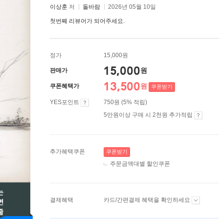
이상훈
저
돌바람
2026년 05월 10일
첫번째 리뷰어가 되어주세요.
정가
15,000원
15,000
원
판매가
13,500
원
쿠폰혜택가
쿠폰받기
YES포인트
750원 (5% 적립)
5만원이상 구매 시 2천원 추가적립
추가혜택쿠폰
쿠폰받기
주문금액대별 할인쿠폰
결제혜택
카드/간편결제 혜택을 확인하세요