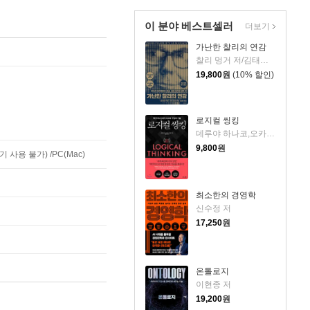
이 분야 베스트셀러
더보기
가난한 찰리의 연감
찰리 멍거 저/김태훈 역
19,800
원
(10% 할인)
로지컬 씽킹
데루야 하나코,오카다 게이코 공저/김윤경 역/현창혁 감수
9,800
원
사용 불가) /PC(Mac)
최소한의 경영학
신수정 저
17,250
원
온톨로지
이현종 저
19,200
원