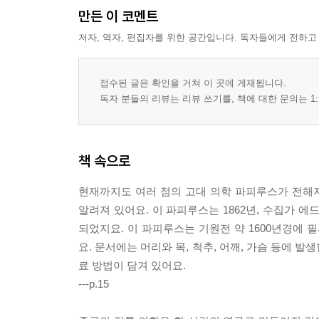
만든 이 코멘트
5장 식물 분류와 기록의 역사 101
저자, 역자, 편집자를 위한 공간입니다. 독자들에게 전하고
신화에서 과학으로, 식물의 긴 여정 102
접수된 글은 확인을 거쳐 이 곳에 게재됩니다.
식물 기록의 시작, 점토판과 파피루스 103
독자 분들의 리뷰는 리뷰 쓰기를, 책에 대한 문의는 1:
신화에서 약으로, 신농씨와 본초의 시작 105
식물학의 아버지, 테오프라스토스 107
디오스코리데스와 약의 역사 109
책 속으로
이슬람 식물학 112
르네상스와 식물 도해 탄생 114
현재까지도 여러 점의 고대 의학 파피루스가 전해
식물에 이름과 주소를 붙인 클루시우스 116
알려져 있어요. 이 파피루스는 1862년, 수집가 
식물에도 성(性)이 있다 117
되었지요. 이 파피루스는 기원전 약 1600년경에 
생각의 가지 121
요. 문서에는 머리와 목, 척추, 어깨, 가슴 등에 
료 방법이 담겨 있어요.
6장 곤충 관찰과 발견의 역사 123
---p.15
곤충을 보는 눈이 바뀌다 124