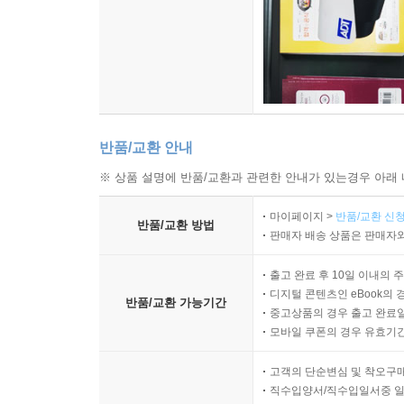
이에 파스퇴르는 백조목 플라스크 실험을 고안했습
라마르크, 진화를 과학 이론으로 풀다 278
질문을 설계하는 탐구자로 이끈다.
들어올 수 없게 설계된 것이에요. 파스퇴르는 그 안
찰스 다윈, 관찰이 원리로 바뀌는 순간 280
는 맑은 상태를 유지했지요. 그러나 플라스크를 기울
다윈과 종의 기원 293
〉〉 논술·면접·교양까지 완성하는 생물학의 역사
다윈 진화론의 난제 두 가지 299
---p.358
생각의 가지 303
『생각하는 청소년을 위한 생물학의 역사』는 수능
생명을 구성하는 구조와 변화의 원리를 이해하고,
반품/교환 안내
11장 동물의 행동을 읽는 과학 305
이해하는 가장 단단한 기반이 된다.
※ 상품 설명에 반품/교환과 관련한 안내가 있는경우 아래 
자연에서 발견한 행동의 법칙 306
AI가 계산을 대신하는 시대, 인간이 준비해야 할 것은
마이페이지 >
반품/교환 신청
동물 행동학 연구의 탄생 307
반품/교환 방법
『생각하는 청소년을 위한 생물학의 역사』는 수백 
판매자 배송 상품은 판매자와
르네상스의 자연사, 콘라트 게스너 308
살아 있는 세계를 스스로 해석할 수 있게 돕는 가장
비둘기로 동물의 행동을 연구한 휘트먼 311
출고 완료 후 10일 이내의 
콘라트 로렌츠와 각인 현상 312
디지털 콘텐츠인 eBook의 
[AI 시대를 여는 Classic Insight] 전10권
반품/교환 가능기간
중고상품의 경우 출고 완료일
행동학을 과학으로 만든 니콜라스 틴베르헌 315
모바일 쿠폰의 경우 유효기간(
꿀벌과 카를 폰 프리슈 318
1권 생각하는 청소년을 위한 수학의 역사 - 문명과
행동의 법칙을 찾아낸 심리학자 스키너 323
2권 생각하는 청소년을 위한 물리학의 역사 - 자연
고객의 단순변심 및 착오구
침팬지의 숲, 제인 구달 325
직수입양서/직수입일서중 일
3권 생각하는 청소년을 위한 화학의 역사 - 연금술