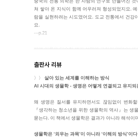
중국의 전통 의학은 한 사람의 연구로 만들어진 것이
경이로움에서 상징으로, 고대 곤충학 125
쳐 쌓아 온 지식이 함께 어우러져 형성되었지요. 예
고대 중국의 곤충학 127
람을 실현하려는 시도였어요. 도교 전통에서 건강이
아리스토텔레스의 곤충 연구 129
요.
테오프라스토스와 식물 - 곤충 관계의 관찰 130
---p.21
유럽을 덮친 흑사병의 생물학 131
곤충의 입 구조를 연구한 파브리키우스 134
체액 이론은 단순한 생리 설명에 그치지 않았습니다.
구더기는 어디서 오는가, 프란체스코 레디 136
께 고려했어요. “병은 나쁜 공기에서 생긴다”라는 
현미경 아래의 곤충, 요하네스 스바메르담 138
출판사 리뷰
려는 일종의 환경의학적 사고였다고 볼 수 있어요.
근대 곤충학의 탄생 143
방향, 식습관, 생활 방식, 정신 상태까지 함께 살폈
파브르, 관찰이 예술이 되다 146
〉〉
살아 있는 세계를 이해하는 방식
으로 이루어졌지요.
현미경에서 밭으로, 과학이 땅을 만나다 148
AI 시대의 생물학 - 생명은 어떻게 연결되고 유지
---p.33
자연이 만든 가장 정교한 항공술, 꿀벌 150
생각의 가지 153
왜 생명은 질서를 유지하면서도 끊임없이 변화할
『의학 정전』은 총 다섯 권으로 구성되어 있어요.
『생각하는 청소년을 위한 생물학의 역사』는 생물
고, 제2권과 제3권에서는 약물과 개별 질병의 원인
7장 세포, 생명의 기본 단위 155
묻는다. 이 책에서 생물학은 결과가 아니라 해석이며
다루었으며, 제5권에서는 여러 약재를 조합한 복합
---p.66
보이지 않던 세계에서 생명의 언어까지 156
생물학은 ‘외우는 과목’이 아니라 ‘이해의 방식’이다