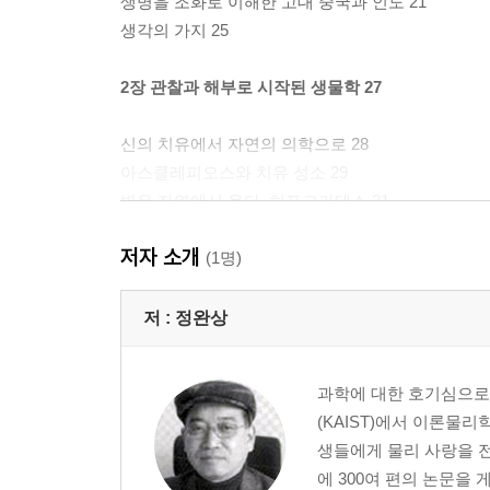
생명을 조화로 이해한 고대 중국과 인도 21
생각의 가지 25
2장 관찰과 해부로 시작된 생물학 27
신의 치유에서 자연의 의학으로 28
아스클레피오스와 치유 성소 29
병은 자연에서 온다, 히포크라테스 31
운동과 의학을 엮은 생활 처방, 헤로디쿠스 35
저자 소개
살아 있는 세계를 기록한 아리스토텔레스 36
(1명)
해부와 생리로 의학을 바꾼 헤로필로스와 에라시스
의학 지식을 정리해 남긴 켈수스 48
저 :
정완상
고대 의학을 완성한 체계의 설계자, 갈레노스 51
생각의 가지 57
과학에 대한 호기심으로
(KAIST)에서 이론물
3장 중세 의학과 생물학의 계승 59
생들에게 물리 사랑을 전
에 300여 편의 논문을 
사라지지 않은 고대의 지식 60