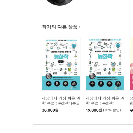
이슬람 세계의 생물학 61
이슬람 동물학의 선구자, 알 자히즈 62
해부학과 의학을 통해 발전한 생물학 64
작가의 다른 상품
갈레노스를 넘어선 첫 발견, 폐순환 69
비잔티움 제국의 의학과 병원 제도 70
중세 유럽의 의학 71
이발사에서 외과 의사로 74
생각의 가지 79
4장 르네상스, 실험 의학의 시작 81
자연을 다시 보기 시작하다 82
세상에서 가장 쉬운 과
세상에서 가장 쉬운 과
르네상스 시대와 다빈치 83
학 수업 : 농화학 (큰글
학 수업 : 농화학
한
연금술에서 의학으로, 파라켈수스의 도전 86
자책)
자
38,000
원
19,800
원
(10% 할인)
4
베살리우스, 해부학의 기준을 다시 세우다 88
피는 어떻게 도는가, 윌리엄 하비 94
생각의 가지 99