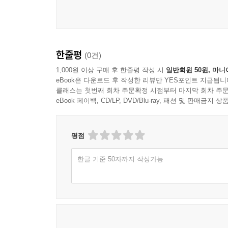
어떻게 해석할 것인지는 여전히 인간의 몫이다. 자연
람은 로버트 훅입니다. 훅은 자신이 만든 현미경으로
감각의 탄생, 아리스토텔레스에서 뮐러까지 191
제시한 변화의 원리, 그리고 미생물과 생태계에 대
를 수도사의 작은 방을 뜻하는 라틴어 Cella에서 따 ‘
벨과 마장디 법칙 193
“생명을 이해한다는 것은 단순히 데이터를 읽는 것
---p.161
전기로 밝혀낸 뇌의 비밀 196
답해 온 인간의 사유 과정이며, AI 시대일수록 더욱
헬름홀츠와 전기 신호 198
한줄평
(0건)
1850년대 스위스의 생리학자 알베르트 폰 쾰리커는
감각을 수학으로 재다, 베버의 법칙 202
생각하는 청소년을 위한, 그러나 모두의 교양서
1,000원 이상 구매 후 한줄평 작성 시
일반회원 50원, 마니
는 작은 과립들을 발견했어요. 다른 사람들은 그저
브로카와 후각의 비밀 204
eBook은 다운로드 후 작성한 리뷰만 YES포인트 지급됩니
근육의 움직임과 깊은 관련이 있을 거라고 믿었지요
클래스는 첫번째 회차 주문확정 시점부터 마지막 회차 주문
뇌를 이루는 최소 단위, 뉴런 206
『생각하는 청소년을 위한 생물학의 역사』는 복잡
났습니다. 부풀어 오른 과립들이 얇은 막으로 싸여 
eBook 페이백, CD/LP, DVD/Blu-ray, 패션 및 판매금
뇌에 흐르는 전기 신호의 발견 211
생명을 바라보는 새로운 관점을, 익숙한 독자에게
요.
초기 뇌전위 연구의 선구자, 아돌프 벡 212
태도다. 질문하고, 연결하고, 스스로 의미를 구성하
---p.168
뇌파를 처음 기록한 한스 베르거 213
평점
시냅스의 신비를 밝혀낸 존 에클스 216
〉〉 문명을 바꾼 개념의 흐름에서 비판적 사고를 
이 실험을 통해 과학자들은 척수에서 나오는 신경들
파블로프, 몸이 배운 기억을 발견하다 219
한글 기준 50자까지 작성가능
대입 논술과 학문 융합 역량, 두 마리 토끼를 잡다!
어오는 정보를 뇌와 척수로 전달하는 감각 신경이고
호르몬의 발견, 베일리스와 스타링 225
---p.194
허블과 비셀의 시각 실험 226
『생각하는 청소년을 위한 생물학의 역사』는 AI
감각의 비밀, 세포 속에서 빛을 보다 229
“생명은 어떻게 이해되어 왔는가”라는 질문을 중심
우리는 매일 생각하고, 느끼고, 꿈꾸며 살아갑니다.
생각의 가지 233
요? 뉴런은 뇌와 신경계를 구성하는 기본 단위를 말합