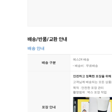
1. 개념을 연결해 이해하는 힘
시냅스가 형성되어 있어요. 이 뉴런들은 전기 신호를
9장 생물의 이름과 질서, 생물 분류 235
오랫동안 과학자들은 한 가지 의문을 품고 있었어요.
세포, 진화, 미생물, 생태는 서로 분리된 단원이
---p.216
질서로 읽는 생명 236
이론과 미생물 발견, 진화와 생태적 관점으로 확장되
식물에 이름을 붙인 요한 바우힌 237
린네는 자연을 동물계, 식물계, 광물계라는 세 개의
꽃의 모양으로 식물을 정리한 투르네포르 239
2. 논술·면접에서 드러나는 사고의 깊이
과 흙 같은 무생물까지도 자연의 거대한 질서 속에 
생물 분류의 시작, 레이와 윌러비 241
배송/반품/교환 안내
을 포유강, 조강, 양서강, 어류강, 곤충강, 연
린네와 이명법, 이름이 없던 세계에 세운 질서 247
AI가 정보를 처리하는 시대에, 인간의 경쟁력은 해
않았지요. 오늘날 우리가 쓰는 문·과 같은 계급은 
배송 안내
린네의 생물 분류 257
요구되는 논리 전개력과 문제 해석 능력으로 직결된다
---p.257
잎에서 세상을 본 괴테 261
예스24 배송
생각의 가지 263
배송 구분
3. 세특에 남는 ‘탐구의 흔적’
배송비 : 무료배송
1930년대 초, 로렌츠는 집 마당에서 회색기러기와
그 결과, 갓 태어난 새끼들은 처음 본 대상을 따라
10장 생명의 변화, 진화의 발견 265
안전하고 정확한 포장을 위해 
자연 발생설을 둘러싼 논쟁, 세포 이론의 확립, 미
각인은 단순한 모방이 아니었습니다. 로렌츠는 이 
고객님께 배송되는 모든 상품을
개념을 과학·의학·환경 맥락과 연결하며, 주제 확장
혔어요. 즉, 각인은 일정한 ‘결정적 시기’에만 일어
목적 : 안전한 포장 관리
변화로 이해하는 생명 266
촬영범위 : 박스 포장 작업
학습이 복합적으로 작용해 동물의 행동이 나타난다는
고대 그리스, 생명은 바뀌지 않는가? 267
4. 문제를 푸는 학생에서, 문제를 만드는 학생으로
---p.313
이슬람 세계의 생명 연속성 사상 270
포장 안내
18세기 유럽, 변이와 선택의 문이 열리다 273
생물학의 역사는 생명을 설명하기 위해 새로운 질문