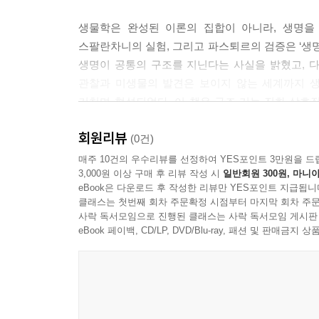
보이지 않는 세계의 문이 열리다, 현미경 157
파라켈수스의 본명은 필리푸스 아우레올루스 테오프라
세포라는 이름의 탄생 161
생물학은 완성된 이론의 집합이 아니라, 생명을
‘고대 로마의 의학자 켈수스를 넘어서는 자’라는 뜻
생명의 기본 단위, 세포 163
스팔란차니의 실험, 그리고 파스퇴르의 검증은 ‘생명
지요.
세포 속 또 하나의 세계 166
생명이 공통의 구조를 지닌다는 사실을 밝혔고, 
---p.87
식물 세포와 동물 세포 174
관찰과 미생물의 발견은 보이지 않는 세계까지 생
질병과 세포의 관계 175
거치며 형성되었다. 이 책은 구조·기능·진화·상
16세기 유럽은 낯선 식물들로 술렁이고 있었습니다
생각의 가지 177
준다. 그 과정에서 생물학은 ‘지식을 암기하는 과목’
구로 쏟아져 들어왔지요. 사람들은 그것을 약으로 
회원리뷰
(0건)
못했습니다. 이 혼란 속에서 식물마다 이름과 주소
8장 감각과 반응의 과학, 생리학 179
작은 실험실의 질문이 세상을 바꾸다
매주 10건의 우수리뷰를 선정하여 YES포인트 3만원을 드
---p.116
3,000원 이상 구매 후 리뷰 작성 시
일반회원 300원, 마니아
감각에서 인식으로, 생리학의 탄생 180
eBook은 다운로드 후 작성한 리뷰만 YES포인트 지급됩니
보이지 않는 존재를 상상하고, 생명의 공통 구조
이 실험을 통해 레디는 아주 중요한 사실을 밝혀냈어
클래스는 첫번째 회차 주문확정 시점부터 마지막 회차 주문
뇌, 고대 이집트 사람들은 어떻게 생각했을까? 181
이어졌다. 이 책은 생물학의 역사를 사실의 나열이
사락 독서모임으로 진행된 클래스는 사락 독서모임 게시판
라는 점이었지요. 또한 유충은 먹이를 직접 먹어야 
뇌, 고대 그리스 사람들은 어떻게 생각했을까? 182
관찰이 어떻게 생명 전체를 바라보는 관점을 바꾸
eBook 페이백, CD/LP, DVD/Blu-ray, 패션 및 판매금
했어요.
이슬람의 뇌 연구 183
---p.137
르네상스, 뇌의 문을 열다 184
AI 시대, 왜 생물학의 역사를 다시 읽어야 할까?
폐를 지나 다시 심장으로, 순환의 비밀 185
모든 생명체는 세포로 이루어져 있습니다. 사람도, 
데카르트와 감각의 기계론 186
오늘날 AI는 생명 현상을 정교하게 분석하고, 질
어진 구조물이에요. 세포는 생명체를 구성하는 가장 
신경 과학의 창시자, 토마스 윌리스 188