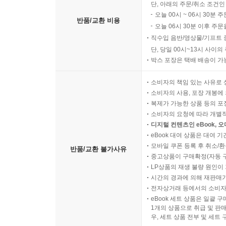
도덕은 인간만의 것이 아니다, 프란스 드 발 328
단, 아래의 주문/취소 조건인
4권 생각하는 청소년을 위한 생물학의 역사 - 생명
오늘 00시 ~ 06시 30분 
개미의 눈으로 본 세상, 에드워드 윌슨 331
5권 생각하는 청소년을 위한 생화학의 역사 - 세포 
반품/교환 비용
오늘 06시 30분 이후 주문
동물의 도덕과 공감의 생태학, 마크 베코프 334
6권 생각하는 청소년을 위한 지구과학의 역사 - 46
직수입 음반/영상물/기프트 
인공 지능과 뇌 과학의 만남 335
7권 생각하는 청소년을 위한 대기과학의 역사 - 하늘
단, 당일 00시~13시 사이
초음파와 동물의 언어 338
8권 생각하는 청소년을 위한 천문학의 역사 - 밤하늘
박스 포장은 택배 배송이 가
생각의 가지 341
9권 생각하는 청소년을 위한 해양학의 역사 - 바다를
소비자의 책임 있는 사유로 
10권 생각하는 청소년을 위한 현대생물학의 역사 - 
소비자의 사용, 포장 개봉에 
12장 미생물의 세계를 열다 343
복제가 가능한 상품 등의 포장을 
소비자의 요청에 따라 개별
보이지 않는 세계의 발견 344
디지털 컨텐츠인 eBook, 
보이지 않는 생명에 대한 가장 오래된 직관들 346
eBook 대여 상품은 대여 기
모바일 쿠폰 등록 후 취소/환
이슬람 황금기의 과학자들 348
반품/교환 불가사유
중고상품이 구매확정(자동 
17세기의 미생물 연구 350
LP상품의 재생 불량 원인이 기
18세기 자연 발생설과 생물 속생설의 대결 351
시간의 경과에 의해 재판매가
발효와 미생물, 파스퇴르 354
전자상거래 등에서의 소비자
로베르트 코흐와 세균의 발견 359
eBook 세트 상품은 일괄 
1개의 상품으로 취급 및 판매
바이러스의 발견 362
우, 세트 상품 전부 및 세트
화학 요법의 시작, 살바르산 364