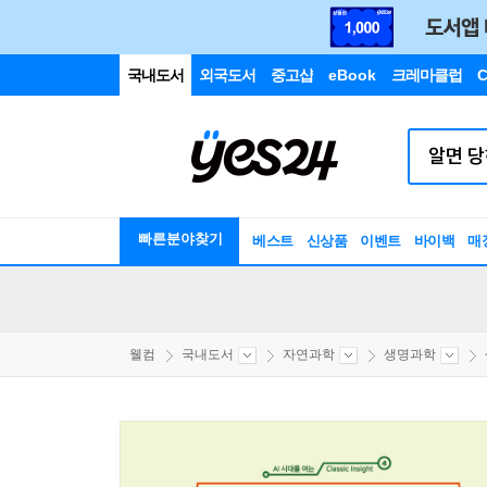
국내도서
외국도서
중고샵
eBook
크레마클럽
C
빠른분야찾기
베스트
신상품
이벤트
바이백
매
웰컴
국내도서
자연과학
생명과학