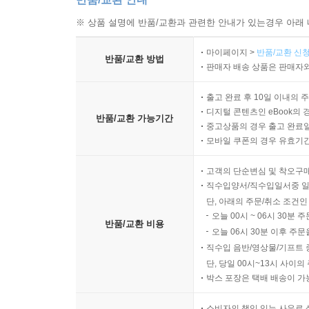
※ 상품 설명에 반품/교환과 관련한 안내가 있는경우 아래 
마이페이지 >
반품/교환 신청
반품/교환 방법
판매자 배송 상품은 판매자와
출고 완료 후 10일 이내의 
디지털 콘텐츠인 eBook의 
반품/교환 가능기간
중고상품의 경우 출고 완료일
모바일 쿠폰의 경우 유효기간(
고객의 단순변심 및 착오구
직수입양서/직수입일서중 일
단, 아래의 주문/취소 조건인
오늘 00시 ~ 06시 30분 
반품/교환 비용
오늘 06시 30분 이후 주문
직수입 음반/영상물/기프트 
단, 당일 00시~13시 사이
박스 포장은 택배 배송이 가
소비자의 책임 있는 사유로 