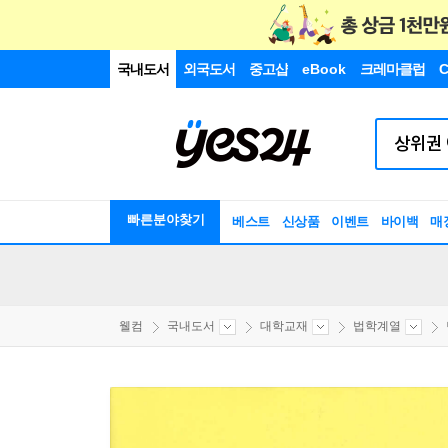
국내도서
외국도서
중고샵
eBook
크레마클럽
C
빠른분야찾기
베스트
신상품
이벤트
바이백
매
웰컴
국내도서
대학교재
법학계열