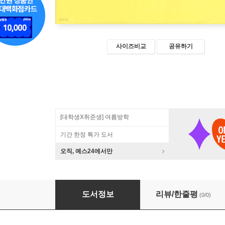
사이즈비교
공유하기
[대학생X취준생] 여름방학
기간 한정 특가 도서
오직, 예스24에서만
민사재판의 제문제 제31권
도서정보
리뷰/한줄평
(0/0)