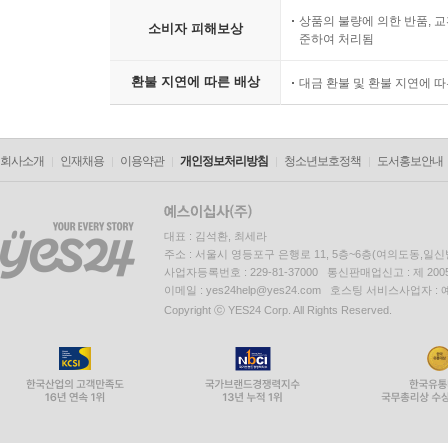
상품의 불량에 의한 반품, 교
소비자 피해보상
준하여 처리됨
환불 지연에 따른 배상
대금 환불 및 환불 지연에 
회사소개
인재채용
이용약관
개인정보처리방침
청소년보호정책
도서홍보안내
대표 : 김석환, 최세라
주소 : 서울시 영등포구 은행로 11, 5층~6층(여의도동,일신
사업자등록번호 : 229-81-37000 통신판매업신고 : 제 200
이메일 : yes24help@yes24.com 호스팅 서비스사업자 :
Copyright ⓒ YES24 Corp. All Rights Reserved.