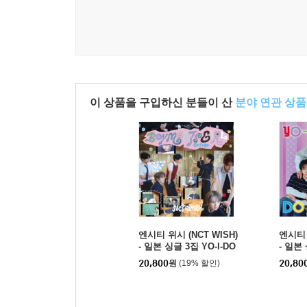
이 상품을 구입하신 분들이 산
분야 연관 상품
엔시티 위시 (NCT WISH)
엔시티 
- 일본 싱글 3집 YO-I-DO
- 일본 
N! / BOY MEETS GIRL
N! / 
20,800
원
(19% 할인)
20,80
[통상판 BOY MEETS GI
[통상판 
RL Ver.]