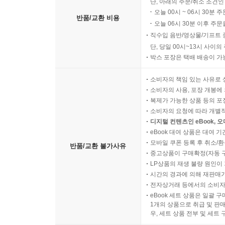
단, 아래의 주문/취소 조건인
오늘 00시 ~ 06시 30분 
반품/교환 비용
오늘 06시 30분 이후 주문
직수입 음반/영상물/기프트 
단, 당일 00시~13시 사이
박스 포장은 택배 배송이 가
소비자의 책임 있는 사유로 
소비자의 사용, 포장 개봉에 
복제가 가능한 상품 등의 포장을 
소비자의 요청에 따라 개별
디지털 컨텐츠인 eBook, 
eBook 대여 상품은 대여 기
모바일 쿠폰 등록 후 취소/환
반품/교환 불가사유
중고상품이 구매확정(자동 
LP상품의 재생 불량 원인이 기
시간의 경과에 의해 재판매가
전자상거래 등에서의 소비자
eBook 세트 상품은 일괄 
1개의 상품으로 취급 및 판매
우, 세트 상품 전부 및 세트