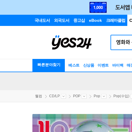
국내도서
외국도서
중고샵
eBook
크레마클럽
C
빠른분야찾기
베스트
신상품
이벤트
바이백
매
웰컴
CD/LP
POP
Pop
Pop(수입)