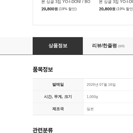
본 싱글 3집 YO-I-DON! / BO
본 싱글 3집 YO-I-DO
Y MEETS GIRL [통상판 BO
Y MEETS GIRL [
20,800
원
(19% 할인)
20,800
원
(19% 할인
Y MEETS GIRL Ver.]
I-DON! Ver.]
엔시티 위시 (NCT WISH) - 일본 싱글 3집 YO-I-DON
상품정보
리뷰/한줄평
(0/0)
품목정보
발매일
2026년 07월 16일
시간, 무게, 크기
1,000g
제조국
일본
관련분류