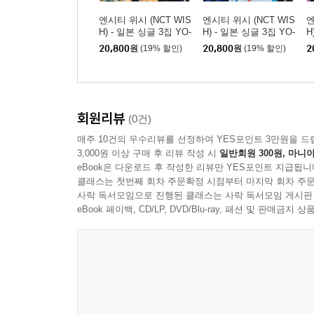
엔시티 위시 (NCT WIS
엔시티 위시 (NCT WIS
엔
H) - 일본 싱글 3집 YO-
H) - 일본 싱글 3집 YO-
H
I-DON! / BOY MEETS
I-DON! / BOY MEETS
I
20,800
원
(19% 할인)
20,800
원
(19% 할인)
2
GIRL [통상판 BOY ME
GIRL [통상판 YO-I-DO
G
ETS GIRL Ver.]
N! Ver.]
회원리뷰
(0건)
매주 10건의 우수리뷰를 선정하여 YES포인트 3만원을 드
3,000원 이상 구매 후 리뷰 작성 시
일반회원 300원, 마니아
eBook은 다운로드 후 작성한 리뷰만 YES포인트 지급됩니
클래스는 첫번째 회차 주문확정 시점부터 마지막 회차 주문
사락 독서모임으로 진행된 클래스는 사락 독서모임 게시판
eBook 페이백, CD/LP, DVD/Blu-ray, 패션 및 판매금