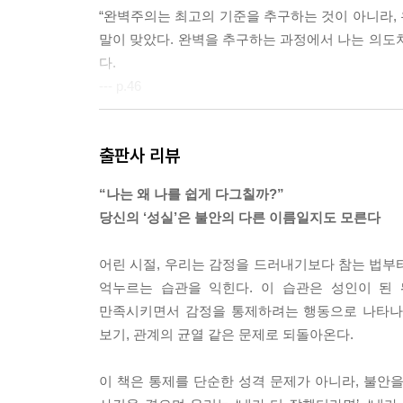
“완벽주의는 최고의 기준을 추구하는 것이 아니라, 
말이 맞았다. 완벽을 추구하는 과정에서 나는 의도
다.
--- p.46
“이 일을 완벽하게 해냈을까?”라고 묻는 대신, 나는
출판사 리뷰
--- p.47
“나는 왜 나를 쉽게 다그칠까?”
비위 맞추기의 핵심에는 통제가 있다. 겉으로는 순
당신의 ‘성실’은 불안의 다른 이름일지도 모른다
원을 모두 쥐어짜서 동원하는 필사적인 대응이다. 
--- p.66
어린 시절, 우리는 감정을 드러내기보다 참는 법부터
억누르는 습관을 익힌다. 이 습관은 성인이 된
내가 건강한 경계선을 세우려 할 때 상대가 분노
만족시키면서 감정을 통제하려는 행동으로 나타나는 
주는 신호다. 그동안 내가 상대의 요구를 무조건 수
보기, 관계의 균열 같은 문제로 되돌아온다.
--- p.90
이 책은 통제를 단순한 성격 문제가 아니라, 불안을
선을 넘는 건 아닐지 두려워하거나 자신을 드러내는 