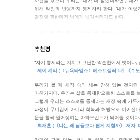
사건을 겪으며 우리는 ‘내가 더 잘했더라면’, ‘내
명한 한계선이 보이지 않을 때, 우리는 불편함을 
위해 타인의 반응까지 통제하려 한다. ‘내가 이
--- p.99~100
결정할 권한마저 남에게 넘겨버리기도 한다.
오래된 제약의 틀에서 쉽게 벗어나지 못하는 이유는
저자 또한 통제형 인간으로 살아왔다. 심리치료사
질지 예측할 수 있다. 그러나 울타리가 사라지는 순
자격’을 얻기 위해 자신을 채찍질했다. 그는 자
--- p.120~121
추천평
제안한다. 통제를 내려놓는 일은 그동안 애써온 
독자라면, 이 책은 자신을 잘 이해할 수 있도록 곁
감정을 차단하는 일은 단순한 억제를 넘어 주도권
“자기 통제라는 지치고 고단한 악순환에서 벗어나, 
선택이기 때문이다. 우리는 이런 태도를 유능함으로
- 제이 셰티 (〈뉴욕타임스〉베스트셀러 1위 《수
“억지로 지탱하지 않아도 나를 믿게 된다”
--- p.179
통제의 강박을 넘어 자유로워지는 법
우리가 볼 때 새장 속의 새는 갇혀 있는 것처럼
오랫동안 나는 어떤 행동들은 반드시 분노라는 명분이
마찬가지다. 우리는 삶을 통제함으로써 스스로를 보
각 장에서는 심리적 통제가 겉으로 드러나는 10가지
는 일이 스스로에게 허락되지 않는 기분이었다. 마
그렇게 우리는 스스로를 통제라는 새장 속에 가두게
생각, 무언가를 이루지 않으면 자신이 가치 없다는
--- p.209~210
과정이 무너짐이 아니라 회복과 해방으로 이어진다
먼저 챙기며 쉽게 사과하는 타인 우선형(3장)과, 
문을 활짝 열어젖히는 아하모먼트가 되어줄 것이다
집요한 몰아붙임은 성공의 동력이 되어 나를 성취
- 최재훈 (《나는 왜 남들보다 쉽게 지칠까》 저자,
타고난 기질이 영향을 미치는 경우도 있다. 남의 고
다.
나타난다. 반대로 감정을 마주하는 것 자체가 힘들어
작가의 글을 읽는 내내, 온 힘을 다해 주먹을 