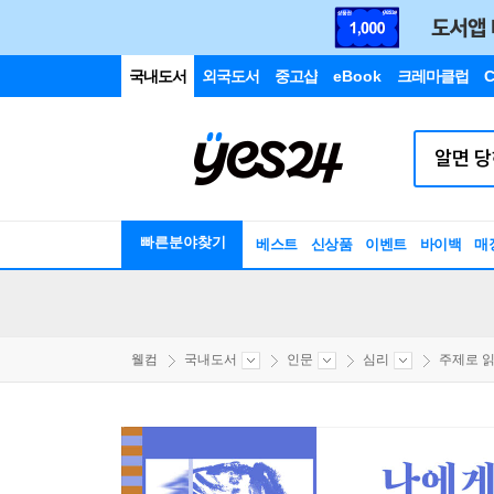
국내도서
외국도서
중고샵
eBook
크레마클럽
C
빠른분야찾기
베스트
신상품
이벤트
바이백
매
웰컴
국내도서
인문
심리
주제로 읽는