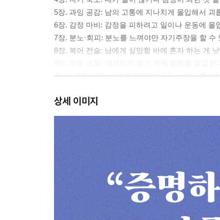
5장. 과잉 공감: 남의 고통에 지나치게 몰입해서 괴
6장. 감정 마비: 감정을 피하려고 일이나 운동에 
7장. 분노·회피: 분노를 느껴야만 자기주장을 할 수
8장. 복어 전술: 남에게 실망할 바에 혼자 하는 게 
9장. 적응·소외: 배제되지 않기 위해 행동을 검열한
10장. 우울·정체: 실패를 겪고 더 작은 것부터 통제
11장. 내려놓기: 통제해야만 제대로 굴러간다는 착
상세 이미지
맺음말
감사의 말
참고 자료