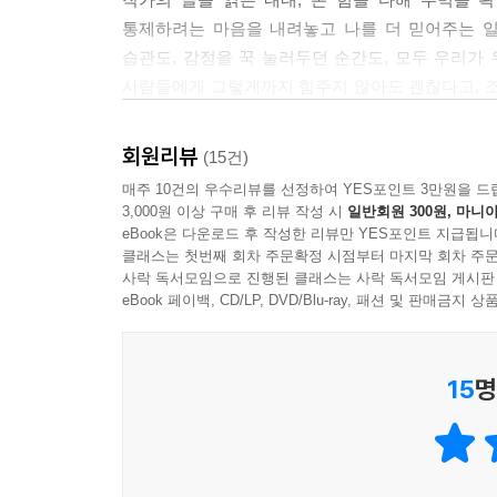
--- p.230
분노처럼 강렬한 감정이 치밀어 올라야만 비로소 자
통제하려는 마음을 내려놓고 나를 더 믿어주는 일
습관도, 감정을 꾹 눌러두던 순간도, 모두 우리가
독성 독립심은 자가면역 질환과 같다. 우리를 보호하
상처받느니 차라리 혼자 해내겠다고 마음먹는 복어 
사람들에게 그렇게까지 힘주지 않아도 괜찮다고, 조
으로 오인해 공격하듯, 모든 것을 혼자 감당하려는
세우는 경향이 있다면 여기에 해당한다. 한편 소외
싶다. 오늘도 애쓰며 살아가는 우리 모두에게, 이 
--- p.235
것이라도 통제함으로써 안정감을 찾으려는 유형(10장
- 서은아 (《응원하는 마음》 저자, 글로벌 플랫폼사
회원리뷰
(15건)
삶을 온통 ‘~해야 한다’는 강박으로 채울 때, 우
매주 10건의 우수리뷰를 선정하여 YES포인트 3만원을 드
저자는 이 모든 유형을 관통하는 메시지로 “완벽이
추게 된다.
3,000원 이상 구매 후 리뷰 작성 시
일반회원 300원, 마니아
이해하는 질문’, ‘컨트롤 챌린지’, ‘확장 챌린지’
eBook은 다운로드 후 작성한 리뷰만 YES포인트 지급됩니
--- p.277~278
시도할 수 있도록 돕는다.
클래스는 첫번째 회차 주문확정 시점부터 마지막 회차 주문
사락 독서모임으로 진행된 클래스는 사락 독서모임 게시판
목표나 프로젝트를 대할 때도 감정적 에너지가 다 
eBook 페이백, CD/LP, DVD/Blu-ray, 패션 및 판매금
움켜쥐려는 습성은 훨씬 더 강해진다. 무언가를 붙들
어’라거나 ‘이제 포기했어’라고 선언하는 것처럼 느
--- p.339
15
명
성장이란 지금의 나를 완전히 부정하는 일이 아니다.
--- p.342~343