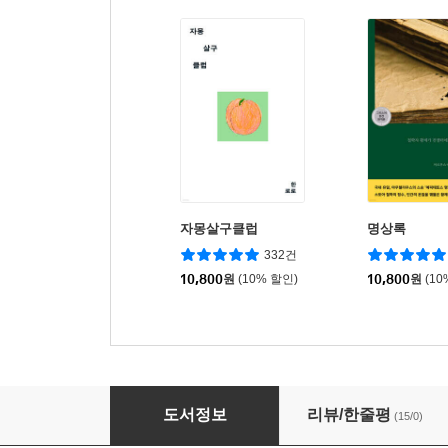
자몽살구클럽
명상록
332건
10,800
원
(10% 할인)
10,800
원
(10
나에게 가장 엄격한 사람
도서정보
리뷰/한줄평
(15/0)