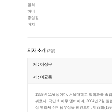
말희
하비
종업원
아치
저자 소개
(2명)
저 :
이상우
저 :
여균동
1958년 11월생이다. 서울대학교 철학과를 
뷔했다. 극단 차이무 멤버이며, 2004년 2월 열
상 영화제 신인남우상을 받았으며, 제33회(1995