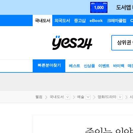
국내도서
외국도서
중고샵
eBook
크레마클럽
C
빠른분야찾기
베스트
신상품
이벤트
바이백
매
웰컴
국내도서
예술
영화/드라마
시