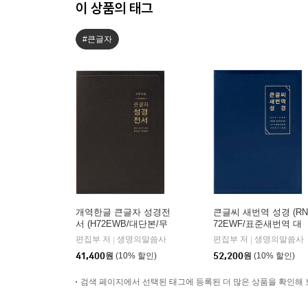
이 상품의 태그
#큰글자
개역한글 큰글자 성경전
큰글씨 새번역 성경 (RN
서 (H72EWB/대단본/무
72EWF/표준새번역 대
지퍼/PU/반달 색인/해설
단본/무지퍼/PU/반달 색
편집부 저
생명의말씀사
편집부 저
생명의말씀사
|
|
없음/각주 없음/다크브
인/주석 없음/뉴다크네
41,400
원
(10% 할인)
52,200
원
(10% 할인)
라운)
이비)
검색 페이지에서 선택된 태그에 등록된 더 많은 상품을 확인해 