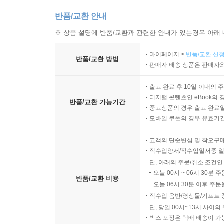
반품/교환 안내
※ 상품 설명에 반품/교환과 관련한 안내가 있는경우 아래 
마이페이지 >
반품/교환 신청
반품/교환 방법
판매자 배송 상품은 판매자와
출고 완료 후 10일 이내의 
디지털 콘텐츠인 eBook의 
반품/교환 가능기간
중고상품의 경우 출고 완료일
모바일 쿠폰의 경우 유효기간(
고객의 단순변심 및 착오구
직수입양서/직수입일서중 일
단, 아래의 주문/취소 조건인
오늘 00시 ~ 06시 30분 
반품/교환 비용
오늘 06시 30분 이후 주문
직수입 음반/영상물/기프트 
단, 당일 00시~13시 사이
박스 포장은 택배 배송이 가