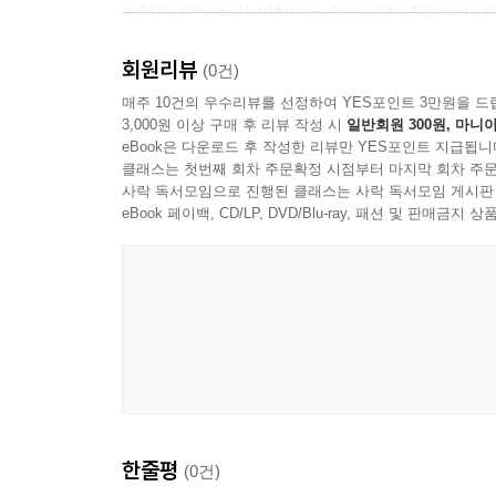
피하기 위하여 이 영화에는 여러 가지 장치들이 끼
카메라 비디오처럼 촬영된 화면은 멈춰 서 있으며
회원리뷰
보인다. 여기에는 이상할 정도로 영화에 대한 혐오
(0건)
나약하고 치사하다. 그러나 정말 이 영화가 우리
매주 10건의 우수리뷰를 선정하여 YES포인트 3만원을 드
3,000원 이상 구매 후 리뷰 작성 시
일반회원 300원, 마니아
부도덕한 기계장치임에도 불구하고 그 어느 순간 
eBook은 다운로드 후 작성한 리뷰만 YES포인트 지급됩니
여균동 감독의 그 어느 영화들보다도 자기 연민에 
클래스는 첫번째 회차 주문확정 시점부터 마지막 회차 주문
난마전과도 같았던 〈맨〉으로부터 여균동 감독이 
사락 독서모임으로 진행된 클래스는 사락 독서모임 게시판
다름 아닐 것이다. 그러나 그 안에서조차 마지막 
eBook 페이백, CD/LP, DVD/Blu-ray, 패션 및 판매금
못하고 잡혀가고 영화에 몸담고 있는 모든 이들은 그
현장이기 때문에 어쩔 수 없이 그것은 부메랑처럼
마조히즘이다.
- 정성일 (영화평론가)
한줄평
(0건)