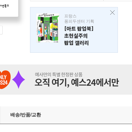
프랑스
퐁피두센터 기획
[아트 팝업북]
초현실주의
팝업 갤러리
배송/반품/교환