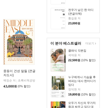
전우가 남긴 한 마디
(큰글자책)
황길용 저
23,000
원
이 분야 베스트셀러
더보기
클래식 각본집
곽재용 저
22,500
원
(10% 할인)
중동이 건넨 말들 (큰글
자도서)
누구에게나 가슴을 후
백정순 저
초록비책공방
|
벼파는 대사 한마디가
있다
43,000
원
(0% 할인)
정덕현 저
19,800
원
(10% 할인)
모두가 자신의 무가치
함과 싸우고 있다 대