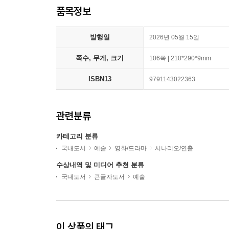
품목정보
발행일
2026년 05월 15일
쪽수, 무게, 크기
106쪽 | 210*290*9mm
ISBN13
9791143022363
관련분류
카테고리 분류
국내도서
예술
영화/드라마
시나리오/연출
수상내역 및 미디어 추천 분류
국내도서
큰글자도서
예술
이 상품의 태그