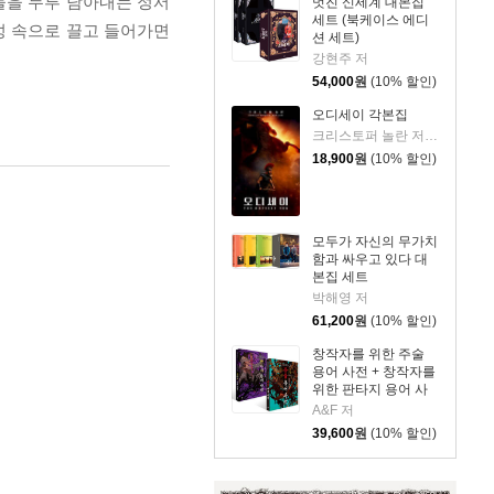
들을 두루 담아내는 정서
멋진 신세계 대본집
세트 (북케이스 에디
성 속으로 끌고 들어가면
션 세트)
강현주 저
54,000
원
(10% 할인)
오디세이 각본집
크리스토퍼 놀란 저/김은주 역
18,900
원
(10% 할인)
모두가 자신의 무가치
함과 싸우고 있다 대
본집 세트
박해영 저
61,200
원
(10% 할인)
창작자를 위한 주술
용어 사전 + 창작자를
위한 판타지 용어 사
전 세트
A&F 저
39,600
원
(10% 할인)