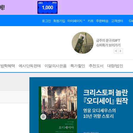
로그인
회원가입
마이페이지
카트
주문/배송
고객센터
Gl
름방학혜택
예사단독판매
이달의사은품
특가할인
추천도서
대량/법인