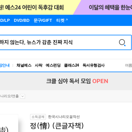
D/LP
DVD/BD
문구
/GIFT
티켓
장안내
채널예스
사락
예스펀딩
클래스24
독서유형검사
여
RBTI Lab
독서유형검사
크클 심야 독서 모임
OPEN
나리오/연출
한국시나리오걸작선
소득공제
정(情) (큰글자책)