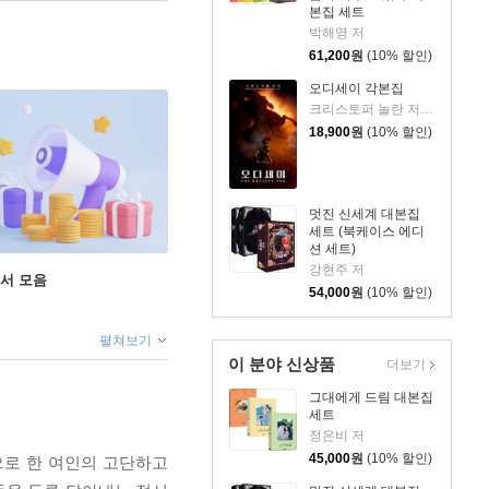
본집 세트
박해영 저
61,200
원
(10% 할인)
오디세이 각본집
크리스토퍼 놀란 저/김은주 역
18,900
원
(10% 할인)
멋진 신세계 대본집
세트 (북케이스 에디
션 세트)
강현주 저
도서 모음
54,000
원
(10% 할인)
펼쳐보기
이 분야 신상품
더보기
그대에게 드림 대본집
세트
정은비 저
45,000
원
(10% 할인)
으로 한 여인의 고단하고