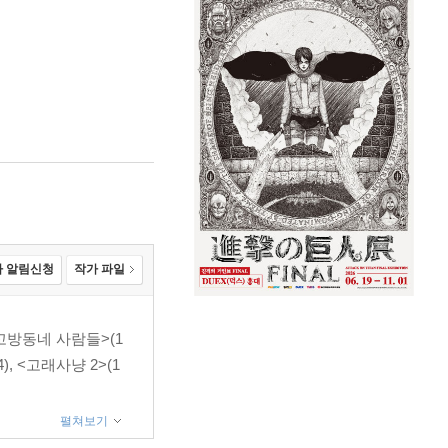
 알림신청
작가 파일
꼬방동네 사람들>(1
4), <고래사냥 2>(1
펼쳐보기