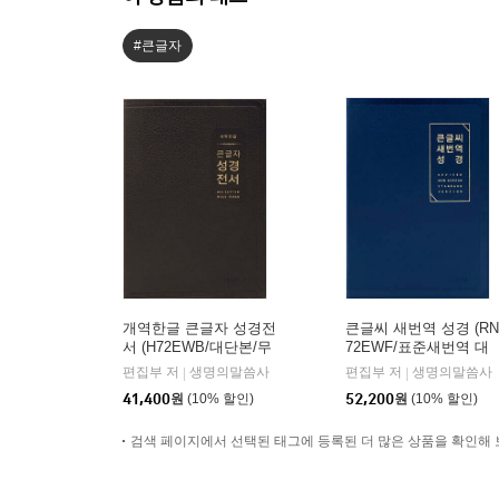
#큰글자
개역한글 큰글자 성경전
큰글씨 새번역 성경 (RN
서 (H72EWB/대단본/무
72EWF/표준새번역 대
지퍼/PU/반달 색인/해설
단본/무지퍼/PU/반달 색
편집부 저
생명의말씀사
편집부 저
생명의말씀사
|
|
없음/각주 없음/다크브
인/주석 없음/뉴다크네
41,400
원
(10% 할인)
52,200
원
(10% 할인)
라운)
이비)
검색 페이지에서 선택된 태그에 등록된 더 많은 상품을 확인해 