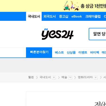
국내도서
외국도서
중고샵
eBook
크레마클럽
C
빠른분야찾기
베스트
신상품
이벤트
바이백
매
웰컴
국내도서
예술
영화/드라마
시