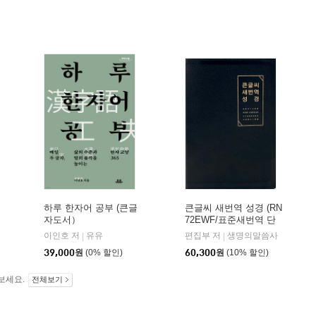
하루 한자어 공부 (큰글
큰글씨 새번역 성경 (RN
자도서）
72EWF/표준새번역 단
본/무지퍼/천연우피/반
이인호 저
유유
편집부 저
생명의말씀사
|
|
달 색인/주석 없음/검정)
39,000
원
(0% 할인)
60,300
원
(10% 할인)
보세요.
전체보기