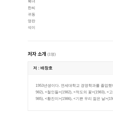
복녀
한씨
귀동
영란
석이
저자 소개
(1명)
저 :
배창호
1953년생이다. 연세대학교 경영학과를 졸업했다
982), <철인들>(1982), <적도의 꽃>(1983),
985), <황진이>(1986), <기쁜 우리 젊은 날>(19