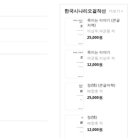
한국시나리오걸작선
더보기
죽이는 이야기 (큰글
자책)
이상우,여균동 저
25,000
원
죽이는 이야기
여균동,이상우 저
12,000
원
정(情) (큰글자책)
배창호 저
25,000
원
정(情)
배창호 저
12,000
원