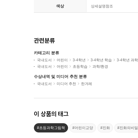
색상
상세설명참조
관련분류
카테고리 분류
국내도서
어린이
3-4학년
3-4학년 학습
3-4학년 과
국내도서
어린이
초등학습
과학/환경
수상내역 및 미디어 추천 분류
국내도서
미디어 추천
한겨레
이 상품의 태그
#초등과학그림책
#어린이교양
#진화
#진화의비밀