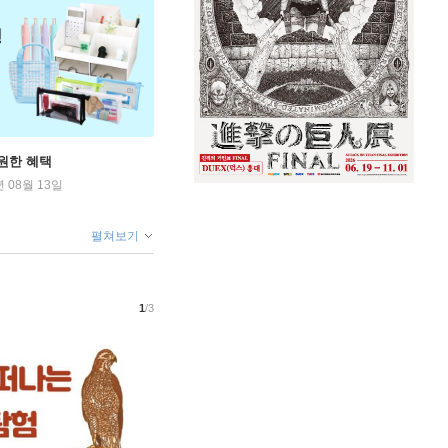
원한 혜택
년 08월 13일
펼쳐보기
1
/3