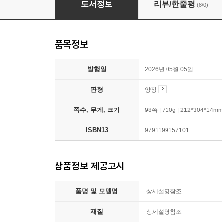
도서정보
리뷰/한줄평
(8/0)
품목정보
발행일
2026년 05월 05일
판형
양장
쪽수, 무게, 크기
98쪽 | 710g | 212*304*14m
ISBN13
9791199157101
상품정보 제공고시
품명 및 모델명
상세설명참조
재질
상세설명참조