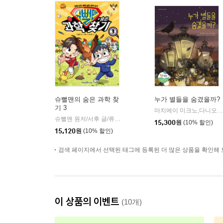
슈뻘맨의 숨은 과학 찾
누가 별들을 숨겼을까?
기 3
마치에이 미크노,다니오 미제로키 글/발렌티나 고타르디 그림/이승수 역/장용준 감수
슈뻘맨 원저/서후 글/류수형 그림/샌드박스네트워크,정재형 감수
15,300
원
(10% 할인)
15,120
원
(10% 할인)
검색 페이지에서 선택된 태그에 등록된 더 많은 상품을 확인해 
이 상품의 이벤트
(10개)