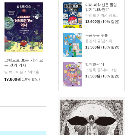
미래 과학 신문 몰입
읽기 “나라면?”
이정모 기획/이정모 감수/박정란,서재인 글/신병근 그림
12,600
원
(10% 할인)
두근두근 수술
윤경식 글/김지하 그림
13,500
원
(10% 할인)
그림으로 보는 거의 모
반짝반짝 뇌
든 것의 역사
조영욱 글/나티 그림
빌 브라이슨 저/이덕환 역
까치(까치글방)
|
13,500
원
(10% 할인)
19,800
원
(10% 할인)