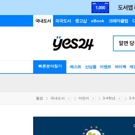
국내도서
외국도서
중고샵
eBook
크레마클럽
C
빠른분야찾기
베스트
신상품
이벤트
바이백
매
웰컴
국내도서
어린이
3-4학년
3-