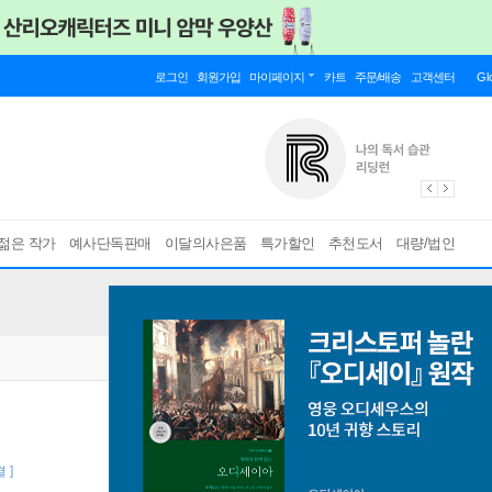
로그인
회원가입
마이페이지
카트
주문/배송
고객센터
Gl
젊은 작가
예사단독판매
이달의사은품
특가할인
추천도서
대량/법인
 ]