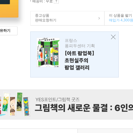
배송비 : 무료
중고상품
이 상품을 팔기
판매요청하기
매입가 4,300
유하기
프랑스
퐁피두센터 기획
[아트 팝업북]
초현실주의
팝업 갤러리