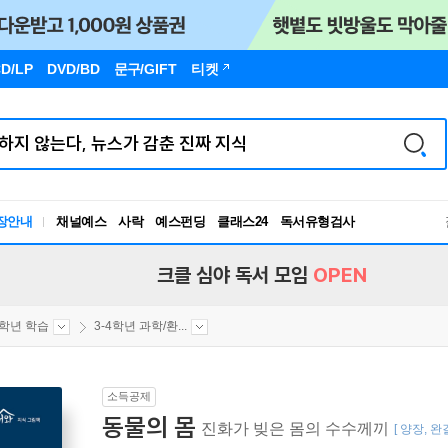
D/LP
DVD/BD
문구
/GIFT
티켓
장안내
채널예스
사락
예스펀딩
클래스24
독서유형검사
RBTI Lab
독서유형검사
크클 심야 독서 모임
OPEN
4학년 학습
3-4학년 과학/환...
소득공제
동물의 몸
진화가 빚은 몸의 수수께끼
[ 양장, 완결