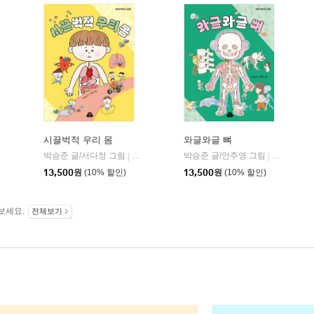
시끌벅적 우리 몸
와글와글 뼈
박승준 글/서다정 그림
웃는기와
박승준 글/안주영 그림
마음이음
웃는기와
|
|
|
미래엔아이세움
|
13,500
원
(10% 할인)
13,500
원
(10% 할인)
보세요.
전체보기