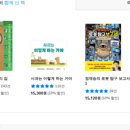
들이
함께 산 책
리 집
사과는 이렇게 하는 거야
정재승의 로봇 탐구 보고서
1
243건
110건
39건
 할인)
15,300
원
(10% 할인)
15,120
원
(10% 할인)