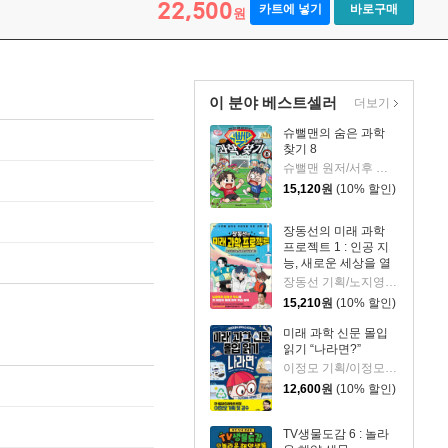
22,500
카트에 넣기
바로구매
원
이 분야 베스트셀러
더보기
슈뻘맨의 숨은 과학
찾기 8
슈뻘맨 원저/서후 글/류수형 그림/샌드박스네트워크,정재형 감수
15,120
원
(10% 할인)
장동선의 미래 과학
프로젝트 1 : 인공 지
능, 새로운 세상을 열
다
장동선 기획/노지영,송석리 글/김지인 그림
15,210
원
(10% 할인)
미래 과학 신문 몰입
읽기 “나라면?”
이정모 기획/이정모 감수/박정란,서재인 글/신병근 그림
12,600
원
(10% 할인)
TV생물도감 6 : 놀라