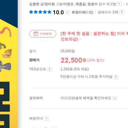
김종현
글/
정라원
그림/
이정모
,
제종길
,
정광수
감수 외 2명
10.0
회원리뷰(
8
건)
판매지수 156
[한 주제 한 걸음 : 질문하는 힘] 미피
구매혜택
인트차감)
정가
25,000원
22,500
원
판매가
(10% 할인)
YES포인트
1,250원 (5% 적립)
5만원이상 구매 시 2천원 추가적립
결제혜택
카드/간편결제 혜택을 확인하세요
배송안내