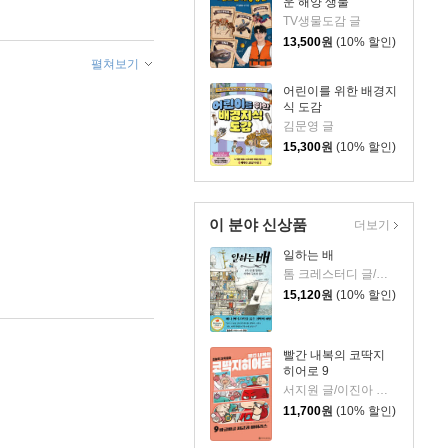
운 해양 생물
TV생물도감 글
13,500
원
(10% 할인)
펼쳐보기
어린이를 위한 배경지
식 도감
김문영 글
15,300
원
(10% 할인)
이 분야 신상품
더보기
일하는 배
톰 크레스터디 글/장석봉 그림
15,120
원
(10% 할인)
빨간 내복의 코딱지
히어로 9
서지원 글/이진아 그림/와이즈만 영재교육연구소 감수
11,700
원
(10% 할인)