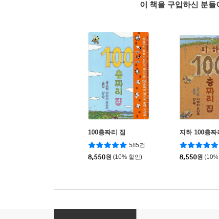
이 책을 구입하신 분
100층짜리 집
지하 100층짜
585건
8,550
원
(10% 할인)
8,550
원
(10%
동물의 몸