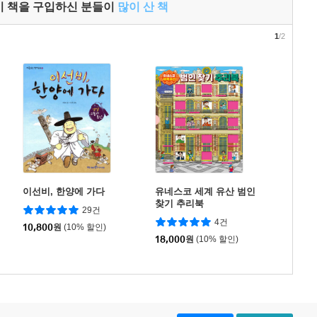
이 책을 구입하신 분들이
많이 산 책
1
/2
이선비, 한양에 가다
유네스코 세계 유산 범인
찾기 추리북
29건
4건
10,800
원
(10% 할인)
18,000
원
(10% 할인)