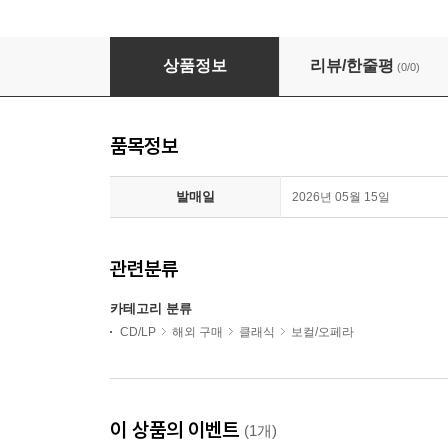
녹턴 - 소프라노와 피아노를 위한 작품들 (Nocturno - W
상품정보
리뷰/한줄평
(0/0)
품목정보
발매일
2026년 05월 15일
관련분류
카테고리 분류
CD/LP
해외 구매
클래식
보컬/오페라
이 상품의 이벤트
(1개)