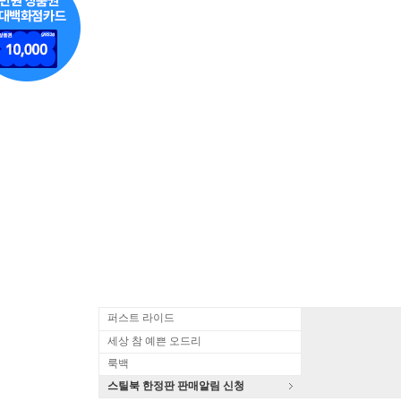
퍼스트 라이드
세상 참 예쁜 오드리
룩백
스틸북 한정판 판매알림 신청