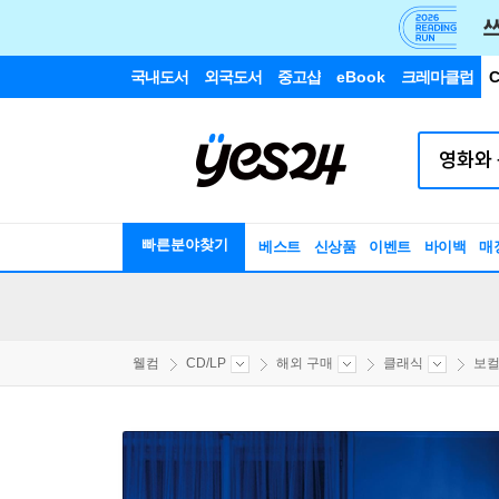
국내도서
외국도서
중고샵
eBook
크레마클럽
C
빠른분야찾기
베스트
신상품
이벤트
바이백
매
웰컴
CD/LP
해외 구매
클래식
보컬