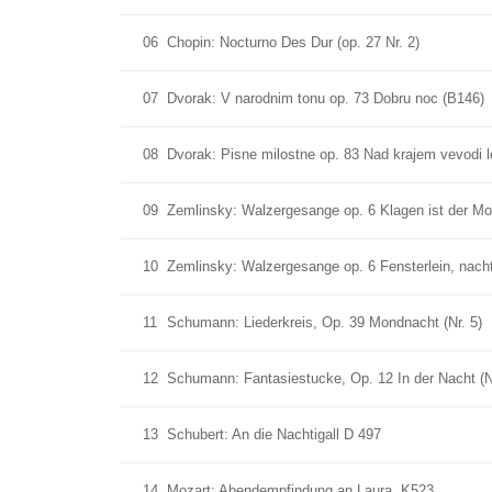
06
Chopin: Nocturno Des Dur (op. 27 Nr. 2)
07
Dvorak: V narodnim tonu op. 73 Dobru noc (B146)
08
Dvorak: Pisne milostne op. 83 Nad krajem vevodi 
09
Zemlinsky: Walzergesange op. 6 Klagen ist der M
10
Zemlinsky: Walzergesange op. 6 Fensterlein, nachts
11
Schumann: Liederkreis, Op. 39 Mondnacht (Nr. 5)
12
Schumann: Fantasiestucke, Op. 12 In der Nacht (Nr
13
Schubert: An die Nachtigall D 497
14
Mozart: Abendempfindung an Laura, K523