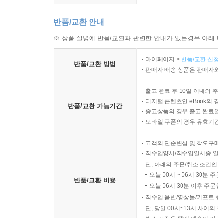
반품/교환 안내
※ 상품 설명에 반품/교환과 관련한 안내가 있는경우 아래 
마이페이지 >
반품/교환 신청
반품/교환 방법
판매자 배송 상품은 판매자와
출고 완료 후 10일 이내의 
디지털 콘텐츠인 eBook의 
반품/교환 가능기간
중고상품의 경우 출고 완료일
모바일 쿠폰의 경우 유효기간(
고객의 단순변심 및 착오구
직수입양서/직수입일서중 일
단, 아래의 주문/취소 조건인
오늘 00시 ~ 06시 30분 
반품/교환 비용
오늘 06시 30분 이후 주문
직수입 음반/영상물/기프트 
단, 당일 00시~13시 사이