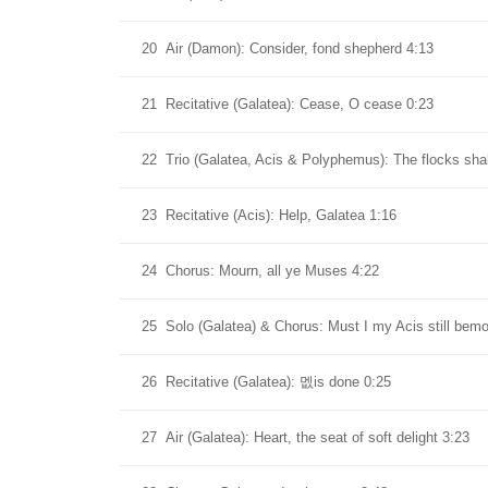
20
Air (Damon): Consider, fond shepherd 4:13
21
Recitative (Galatea): Cease, O cease 0:23
22
Trio (Galatea, Acis & Polyphemus): The flocks shal
23
Recitative (Acis): Help, Galatea 1:16
24
Chorus: Mourn, all ye Muses 4:22
25
Solo (Galatea) & Chorus: Must I my Acis still bem
26
Recitative (Galatea): 멦is done 0:25
27
Air (Galatea): Heart, the seat of soft delight 3:23