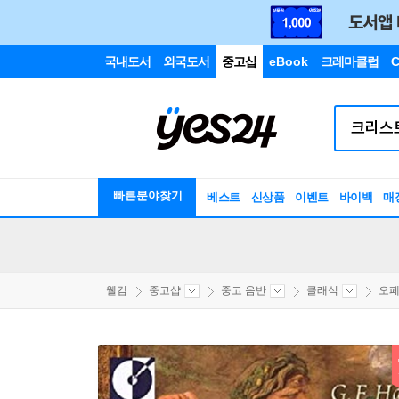
국내도서
외국도서
중고샵
eBook
크레마클럽
C
빠른분야찾기
베스트
신상품
이벤트
바이백
매
웰컴
중고샵
중고 음반
클래식
오