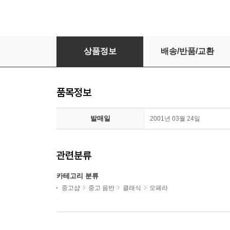
[수입 CD] Handel : Acis and Galatea 헨델 
상품정보
배송/반품/교환
품목정보
발매일
2001년 03월 24일
관련분류
카테고리 분류
중고샵
중고 음반
클래식
오페라