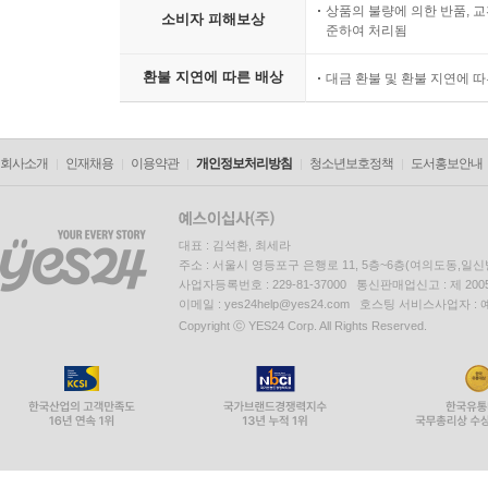
상품의 불량에 의한 반품, 교
소비자 피해보상
준하여 처리됨
환불 지연에 따른 배상
대금 환불 및 환불 지연에 
회사소개
인재채용
이용약관
개인정보처리방침
청소년보호정책
도서홍보안내
대표 : 김석환, 최세라
주소 : 서울시 영등포구 은행로 11, 5층~6층(여의도동,일신
사업자등록번호 : 229-81-37000 통신판매업신고 : 제 200
이메일 : yes24help@yes24.com 호스팅 서비스사업자 :
Copyright ⓒ YES24 Corp. All Rights Reserved.