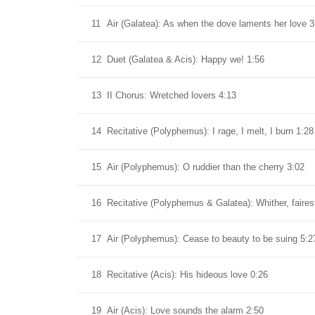
11
Air (Galatea): As when the dove laments her love 3
12
Duet (Galatea & Acis): Happy we! 1:56
13
II Chorus: Wretched lovers 4:13
14
Recitative (Polyphemus): I rage, I melt, I burn 1:28
15
Air (Polyphemus): O ruddier than the cherry 3:02
16
Recitative (Polyphemus & Galatea): Whither, fairest
17
Air (Polyphemus): Cease to beauty to be suing 5:2
18
Recitative (Acis): His hideous love 0:26
19
Air (Acis): Love sounds the alarm 2:50