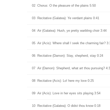
02
Chorus: O the pleasure of the plains 5:50
03
Recitative (Galatea): Ye verdant plains 0:41
04
Air (Galatea): Hush, ye pretty warbling choir 3:44
05
Air (Acis): Where shall I seek the charming fair? 3:
06
Recitative (Damon): Stay, shepherd, stay 0:24
07
Air (Damon): Shepherd, what art thou pursuing? 4:
08
Recitative (Acis): Lo! here my love 0:25
09
Air (Acis): Love in her eyes sits playing 3:54
10
Recitative (Galatea): O didst thou know 0:18