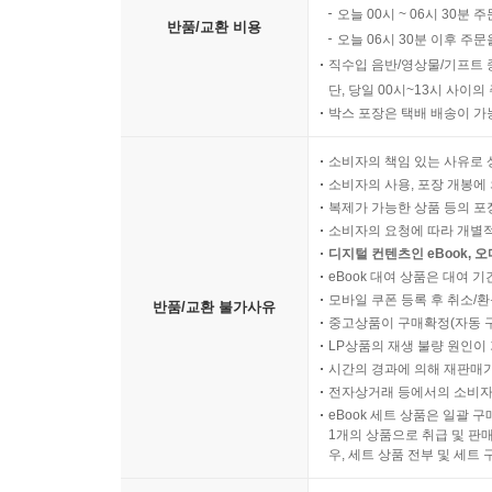
오늘 00시 ~ 06시 30분 
반품/교환 비용
오늘 06시 30분 이후 주문
직수입 음반/영상물/기프트 
단, 당일 00시~13시 사이
박스 포장은 택배 배송이 가
소비자의 책임 있는 사유로 
소비자의 사용, 포장 개봉에 
복제가 가능한 상품 등의 포장을 
소비자의 요청에 따라 개별
디지털 컨텐츠인 eBook, 
eBook 대여 상품은 대여 기
모바일 쿠폰 등록 후 취소/환
반품/교환 불가사유
중고상품이 구매확정(자동 
LP상품의 재생 불량 원인이 기
시간의 경과에 의해 재판매가
전자상거래 등에서의 소비자
eBook 세트 상품은 일괄 
1개의 상품으로 취급 및 판매
우, 세트 상품 전부 및 세트