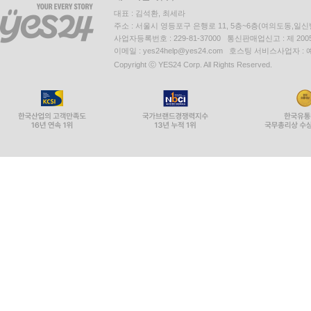
대표 : 김석환, 최세라
주소 : 서울시 영등포구 은행로 11, 5층~6층(여의도동,일신
사업자등록번호 : 229-81-37000 통신판매업신고 : 제 200
이메일 : yes24help@yes24.com 호스팅 서비스사업자 :
Copyright ⓒ YES24 Corp. All Rights Reserved.