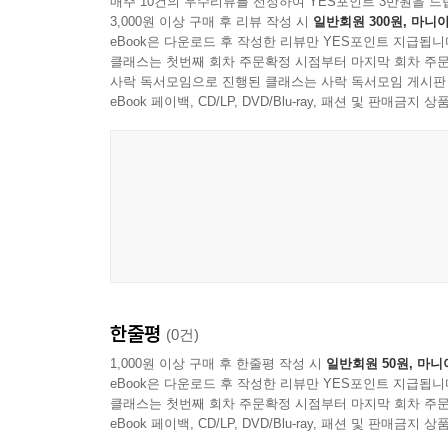
매주 10건의 우수리뷰를 선정하여 YES포인트 3만원을 드
PART 04 북한의 사상교육
3,000원 이상 구매 후 리뷰 작성 시
일반회원 300원, 마니아
eBook은 다운로드 후 작성한 리뷰만 YES포인트 지급됩니
CHAPTER 10 고등 조선력사의 고대사 인식과 민족
클래스는 첫번째 회차 주문확정 시점부터 마지막 회차 주문
Ⅰ. 고등학교 조선력사 교과서와 고대사 서술 156
사락 독서모임으로 진행된 클래스는 사락 독서모임 게시판
eBook 페이백, CD/LP, DVD/Blu-ray, 패션 및 판매금
Ⅱ. 조선력사의 고대사 인식과 민족 담론 158
CHAPTER 11 고등 혁명력사의 항일무장투쟁 전통
Ⅰ. 고등학교 김일성 혁명력사 교과서와 항일무장투쟁
Ⅱ. 항일무장투쟁의 역사 서술 173
Ⅲ. 항일무장투쟁의 혁명전통 창조 180
CHAPTER 12 초등 국어, 도덕, 수학, 음악 사상교양
Ⅰ. 김정일ㆍ김정은 시대 소학교(인민학교) 교과서의
한줄평
(0건)
Ⅱ. 김정일 시대 소학교 교과서의 사상교양 188
1,000원 이상 구매 후 한줄평 작성 시
일반회원 50원, 마니
Ⅲ. 김정은 시대 소학교 교과서의 사상교양 197
eBook은 다운로드 후 작성한 리뷰만 YES포인트 지급됩니
클래스는 첫번째 회차 주문확정 시점부터 마지막 회차 주문
PART 05 21세기 통일교육
eBook 페이백, CD/LP, DVD/Blu-ray, 패션 및 판매금