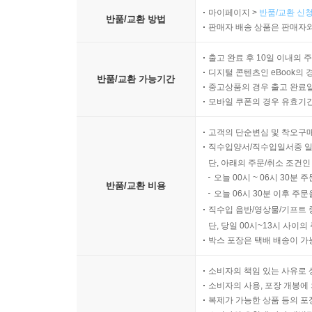
마이페이지 >
반품/교환 신청
반품/교환 방법
판매자 배송 상품은 판매자와
출고 완료 후 10일 이내의 
디지털 콘텐츠인 eBook의 
반품/교환 가능기간
중고상품의 경우 출고 완료일
모바일 쿠폰의 경우 유효기간(
고객의 단순변심 및 착오구
직수입양서/직수입일서중 일
단, 아래의 주문/취소 조건인
오늘 00시 ~ 06시 30분 
반품/교환 비용
오늘 06시 30분 이후 주문
직수입 음반/영상물/기프트 
단, 당일 00시~13시 사이
박스 포장은 택배 배송이 가
소비자의 책임 있는 사유로 
소비자의 사용, 포장 개봉에 
복제가 가능한 상품 등의 포장을 