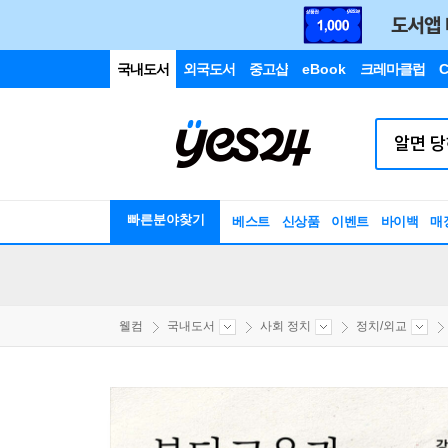
국내도서
외국도서
중고샵
eBook
크레마클럽
C
빠른분야찾기
베스트
신상품
이벤트
바이백
매
웰컴
국내도서
사회 정치
정치/외교