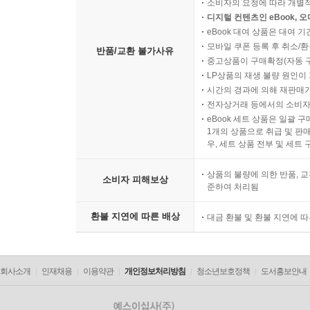
소비자의 요청에 따라 개별
디지털 컨텐츠인 eBook, 
eBook 대여 상품은 대여 기
모바일 쿠폰 등록 후 취소/환
반품/교환 불가사유
중고상품이 구매확정(자동 
LP상품의 재생 불량 원인이 기
시간의 경과에 의해 재판매가
전자상거래 등에서의 소비자
eBook 세트 상품은 일괄 
1개의 상품으로 취급 및 판매
우, 세트 상품 전부 및 세트
상품의 불량에 의한 반품, 교
소비자 피해보상
준하여 처리됨
환불 지연에 따른 배상
대금 환불 및 환불 지연에 
회사소개
인재채용
이용약관
개인정보처리방침
청소년보호정책
도서홍보안내