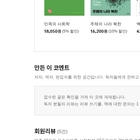
CHAPTER 07 남북한 중고등 역사 민족 정체성 교
Ⅰ. 남북한 중고등학교 역사 교과서와 민족 정체성 교
Ⅱ. 남북한 중고등학교 고대사의 민족 서사와 담론 1
민족의 사회학
주체의 나라 북한
백
Ⅲ. 남북한 고등학교 중세사~근대사의 민족 서사와 담
18,050
원
(5% 할인)
16,200
원
(10% 할인)
4
PART 03 다문화교육
CHAPTER 08 초등 사회 다문화교육
만든 이 코멘트
Ⅰ. 초등학교 사회 교과서의 다문화교육 130
Ⅱ. 문화적 다양성과 보편적 인권 133
저자, 역자, 편집자를 위한 공간입니다. 독자들에게 전하고
Ⅲ. 한국화를 위한 재민족화 137
접수된 글은 확인을 거쳐 이 곳에 게재됩니다.
CHAPTER 09 중고등 사회, 도덕 다문화교육
독자 분들의 리뷰는 리뷰 쓰기를, 책에 대한 문의는 1:
Ⅰ. 중고등학교 사회, 도덕 교과서의 다문화교육 14
Ⅱ. 문화 상대주의의 딜레마 142
Ⅲ. 보편적 윤리와 인권의 가치 149
회원리뷰
(0건)