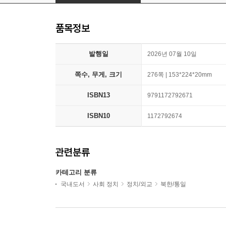
품목정보
발행일
2026년 07월 10일
쪽수, 무게, 크기
276쪽 | 153*224*20mm
ISBN13
9791172792671
ISBN10
1172792674
관련분류
카테고리 분류
국내도서
사회 정치
정치/외교
북한/통일