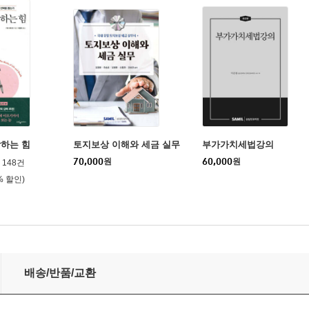
하는 힘
토지보상 이해와 세금 실무
부가가치세법강의
70,000
원
60,000
원
148건
% 할인)
배송/반품/교환