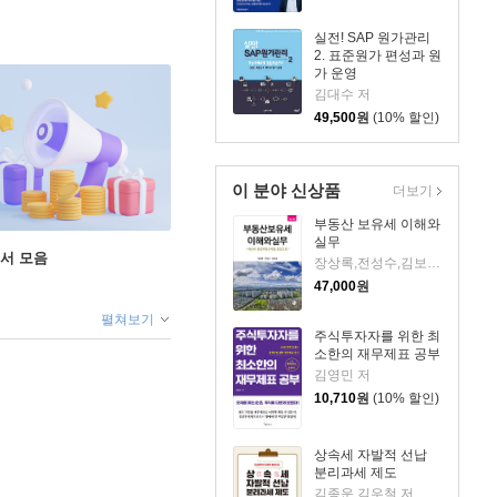
실전! SAP 원가관리
2. 표준원가 편성과 원
가 운영
김대수 저
49,500
원
(10% 할인)
이 분야 신상품
더보기
부동산 보유세 이해와
실무
도서 모음
장상록,전성수,김보경 저
47,000
원
펼쳐보기
주식투자자를 위한 최
소한의 재무제표 공부
김영민 저
10,710
원
(10% 할인)
상속세 자발적 선납
분리과세 제도
김종운,김우철 저