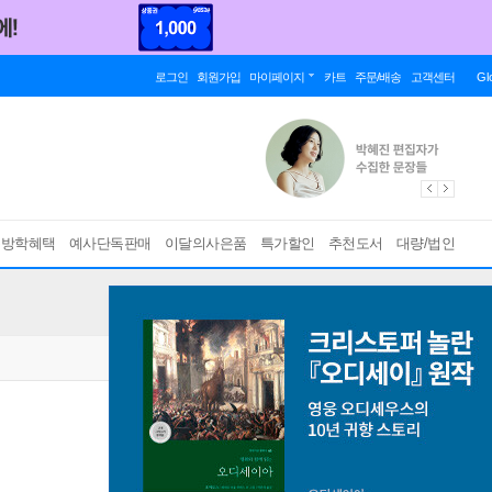
로그인
회원가입
마이페이지
카트
주문/배송
고객센터
Gl
름방학혜택
예사단독판매
이달의사은품
특가할인
추천도서
대량/법인