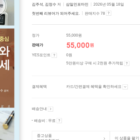
김주석
,
김정수
저
삼일인포마인
2026년 05월 18일
첫번째 리뷰어가 되어주세요.
판매지수 78
정가
55,000원
55,000
원
판매가
YES포인트
0원
5만원이상 구매 시 2천원 추가적립
결제혜택
카드/간편결제 혜택을 확인하세요
배송안내
배송비 : 무료
중고상품
이 상품을 팔기