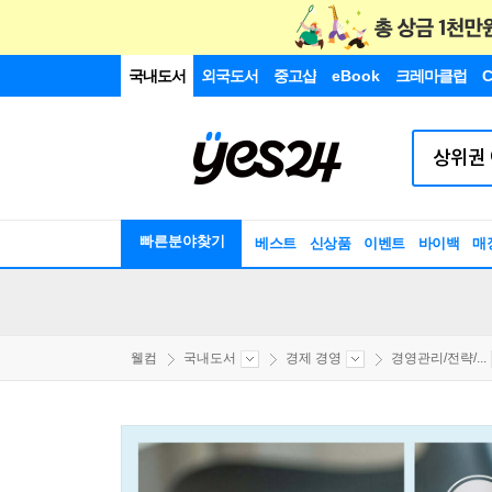
국내도서
외국도서
중고샵
eBook
크레마클럽
C
빠른분야찾기
베스트
신상품
이벤트
바이백
매
웰컴
국내도서
경제 경영
경영관리/전략/...