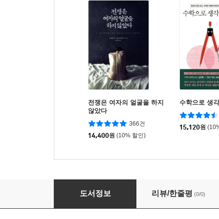
전쟁은 여자의 얼굴을 하지
수학으로 생각
않았다
366건
15,120
원
(10
14,400
원
(10% 할인)
2026 가업승계와 상속 증여세
도서정보
리뷰/한줄평
(0/0)