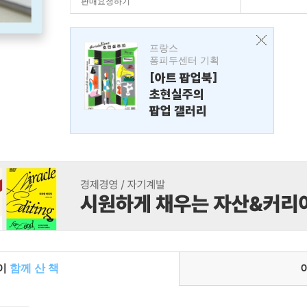
판매요청하기
프랑스
퐁피두센터 기획
[아트 팝업북]
초현실주의
팝업 갤러리
들이
함께 산 책