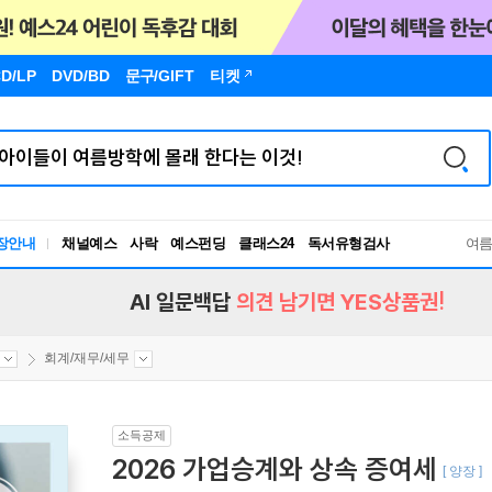
D/LP
DVD/BD
문구
/GIFT
티켓
장안내
채널예스
사락
예스펀딩
클래스24
독서유형검사
여
RBTI Lab
독서유형검사
AI 일문백답
의견 남기면 YES상품권!
회계/재무/세무
소득공제
2026 가업승계와 상속 증여세
[ 양장 ]