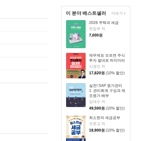
이 분야 베스트셀러
더보기
2026 주택과 세금
편집부 저
7,000
원
재무제표 모르면 주식
투자 절대로 하지마라
사경인 저
17,820
원
(10% 할인)
실전! SAP 원가관리
1. 관리회계 구성과 제
조원가 배부
김대수 저
49,500
원
(10% 할인)
최소한의 세금공부
조문교 저
18,900
원
(10% 할인)