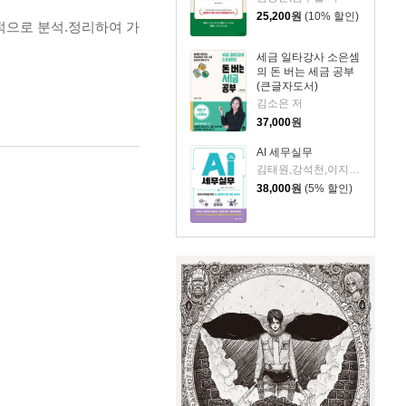
25,200
원
(10% 할인)
적으로 분석.정리하여 가
세금 일타강사 소은셈
의 돈 버는 세금 공부
(큰글자도서)
김소은 저
37,000
원
AI 세무실무
김태원,강석천,이지영 저
38,000
원
(5% 할인)