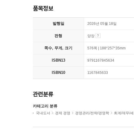
품목정보
발행일
2026년 05월 18일
판형
양장
쪽수, 무게, 크기
576쪽 | 188*257*35mm
ISBN13
9791167845634
ISBN10
1167845633
관련분류
카테고리 분류
국내도서
경제 경영
경영관리/전략/경영학
회계/재무/