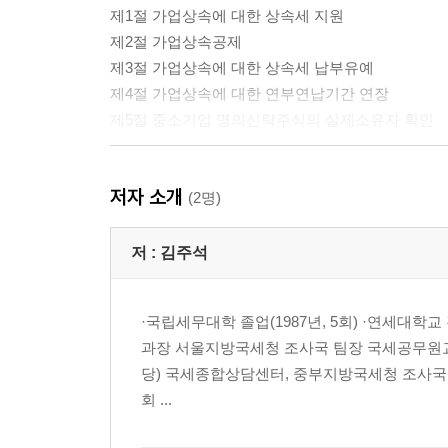
제1절 가업상속에 대한 상속세 지원
제2절 가업상속공제
제3절 가업상속에 대한 상속세 납부유예
제4절 가업상속에 대한 연부연납기간 연장
제5절 중소기업 명의신탁주식의 실제소유자 확인
제 3 장 사전상속에 대한 증여세 과세특례
저자 소개
제1절 가업승계에 대한 증여세 과세특례
(2명)
제2절 가업승계 시 증여세의 납부유예
제3절 창업자금에 대한 증여세 과세특례
저 :
김주석
제 4 장 관련법령 및 기타 참고자료
·국립세무대학 졸업(1987년, 5회) ·연세대학
상속세 및 증여세법
과장 서울지방국세청 조사국 팀장 국세공무원교
법인세법
당) 국세종합상담센터, 중부지방국세청 조사국 
소득세법
회 ...
조세특례제한법
중소기업기본법