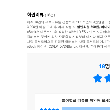
로비의 소파 68
미련 69
회원리뷰
사랑은 70
(18건)
동백꽃 72
매주 10건의 우수리뷰를 선정하여 YES포인트 3만원을 드
국화차 한 잔의 여유 73
3,000원 이상 구매 후 리뷰 작성 시
일반회원 300원, 마니아
eBook은 다운로드 후 작성한 리뷰만 YES포인트 지급됩니
클래스는 첫번째 회차 주문확정 시점부터 마지막 회차 주문
3부. 아름다운 초상(肖像)
사락 독서모임으로 진행된 클래스는 사락 독서모임 게시판
내 고향 김천역 76
eBook 페이백, CD/LP, DVD/Blu-ray, 패션 및 판매금
캠퍼스의 추억 78
아버지 80
18
명
노량진역 첫차 82
가로수길 83
엄마 꽃 84
햇살 85
안개꽃 86
나의 반쪽 88
별점별로 리뷰를 확인해 보세
그 사람 89
계단의 교훈 90