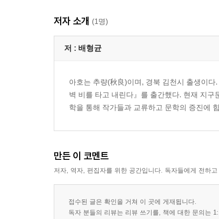
기다림 26
저자 소개
봄비 27
(1명)
그해 별빛은 따뜻했네 28
벚꽃의 추억 30
저 :
배형균
보조개 31
늦가을 32
아호는 추량(秋良)이며, 경북 김천시 출생이다
그 선배 33
벽 비를 타고 내린다』를 출간했다. 현재 지
사모(思慕) 34
학을 통해 작가들과 교류하고 문학의 증진에 힘
도둑 볼 뽀뽀 35
꿈 36
외면 38
결빙 39
만든 이 코멘트
저자, 역자, 편집자를 위한 공간입니다. 독자들에게 전하고
2부. 사랑의 기억
한반도 42
세월 43
접수된 글은 확인을 거쳐 이 곳에 게재됩니다.
인생길 44
독자 분들의 리뷰는 리뷰 쓰기를, 책에 대한 문의는 1: