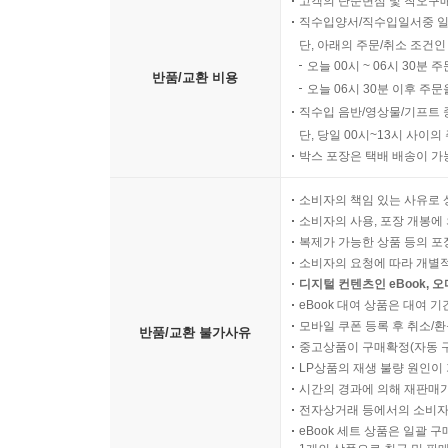
고객의 단순변심 및 착오구
직수입양서/직수입일서중 일
단, 아래의 주문/취소 조건인
오늘 00시 ~ 06시 30분 
반품/교환 비용
오늘 06시 30분 이후 주문
직수입 음반/영상물/기프트 
단, 당일 00시~13시 사이
박스 포장은 택배 배송이 가
소비자의 책임 있는 사유로 
소비자의 사용, 포장 개봉에 
복제가 가능한 상품 등의 포장을 
소비자의 요청에 따라 개별
디지털 컨텐츠인 eBook, 
eBook 대여 상품은 대여 기
모바일 쿠폰 등록 후 취소/환
반품/교환 불가사유
중고상품이 구매확정(자동 
LP상품의 재생 불량 원인이 기
시간의 경과에 의해 재판매가
전자상거래 등에서의 소비자
eBook 세트 상품은 일괄 