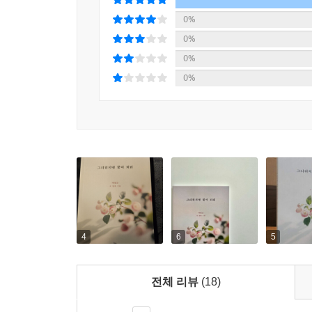
7월의 붉은 장미 92
0%
죽음 93
0%
슬픈 노래 94
0%
희망 96
0%
인생, 별거 있나! 97
청춘이 아프다 98
장맛비 99
영등포 쪽방촌에 볕이 들었다 100
단풍놀이 102
새봄이 기다려지는 이유 103
인생이 쓰니, 커피도 쓰다 104
제설 작업 105
눈 덮인 명동성당의 종소리 106
4
6
5
눈 손님 107
전체 리뷰
(18)
4부. 소소한 일상의 하루
하늘 풀장 110