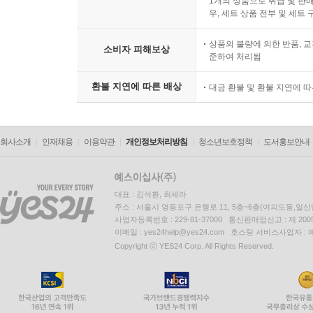
1개의 상품으로 취급 및 판매
우, 세트 상품 전부 및 세트
상품의 불량에 의한 반품, 교
소비자 피해보상
준하여 처리됨
환불 지연에 따른 배상
대금 환불 및 환불 지연에 
회사소개
인재채용
이용약관
개인정보처리방침
청소년보호정책
도서홍보안내
대표 : 김석환, 최세라
주소 : 서울시 영등포구 은행로 11, 5층~6층(여의도동,일신
사업자등록번호 : 229-81-37000 통신판매업신고 : 제 200
이메일 : yes24help@yes24.com 호스팅 서비스사업자 :
Copyright ⓒ YES24 Corp. All Rights Reserved.