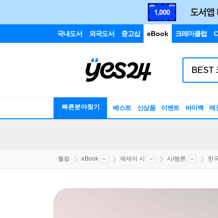
국내도서
외국도서
중고샵
eBook
크레마클럽
C
빠른분야찾기
베스트
신상품
이벤트
바이백
매
웰컴
eBook
에세이 시
시/평론
한국