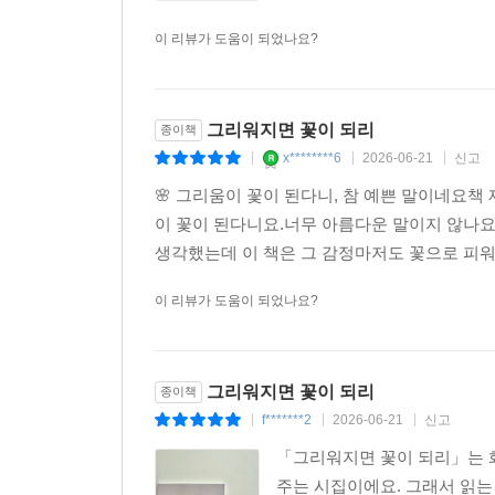
사랑의 우편집배원 131
이 리뷰가 도움이 되었나요?
삶은 달걀 두 개 132
첫인사 133
고구마 134
후회 135
그리워지면 꽃이 되리
종이책
김장 136
x********6
2026-06-21
신고
|
|
|
첫눈이 오면, 나는 시인이 된다 137
🌸 그리움이 꽃이 된다니, 참 예쁜 말이네요
이 꽃이 된다니요.너무 아름다운 말이지 않나
생각했는데 이 책은 그 감정마저도 꽃으로 피워 
이 리뷰가 도움이 되었나요?
그리워지면 꽃이 되리
종이책
f*******2
2026-06-21
신고
|
|
|
「그리워지면 꽃이 되리」는 
주는 시집이에요. 그래서 읽는