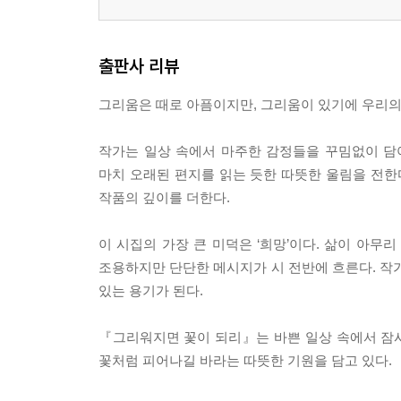
현충원의 노래 46
NLL 48
다름 49
출판사 리뷰
만남 50
빛바랜 달력 51
그리움은 때로 아픔이지만, 그리움이 있기에 우리의
기도 52
코스모스 길 54
작가는 일상 속에서 마주한 감정들을 꾸밈없이 담
기도의 하루 55
마치 오래된 편지를 읽는 듯한 따뜻한 울림을 전한
꺼지지 않은 불씨 하나 56
작품의 깊이를 더한다.
그날 5월 58
한강의 외침 60
이 시집의 가장 큰 미덕은 ‘희망’이다. 삶이 아무
실연 61
조용하지만 단단한 메시지가 시 전반에 흐른다. 작가
아픈 사랑 62
있는 용기가 된다.
사랑 64
다짐 65
『그리워지면 꽃이 되리』는 바쁜 일상 속에서 잠시
민족혼 66
꽃처럼 피어나길 바라는 따뜻한 기원을 담고 있다.
골목길 접어들 때에 67