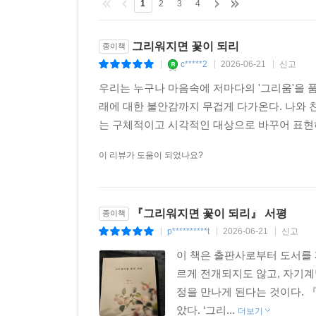
1
2
3
4
내일 112
비상구 113
그리워지면 꽃이 되리
종이책
좋은 아침 114
c*****2
2026-06-21
신고
|
|
|
새벽 출근 115
화살기도 116
우리는 누구나 마음속에 저마다의 '그리움'을 품
두발자전거 117
래에 대한 불안감까지 무겁게 다가온다. 나와 
쩐의 전쟁 118
는 구체적이고 시각적인 대상으로 바꾸어 표현하
붕어빵 120
이 리뷰가 도움이 되었나요?
구겨진 로또 121
교통 체증 122
땅거미 123
『그리워지면 꽃이 되리』 서평
종이책
고단한 하루 124
p**********t
2026-06-21
신고
로비의 쌍둥이 액자 126
|
|
|
중앙선 127
이 책은 출판사로부터 도서를 
석촌호수 128
르게 전개되지도 않고, 자기계
몽당연필과 나 129
정을 만나게 된다는 것이다. 
버들피리 130
았다. ‘그리...
더보기