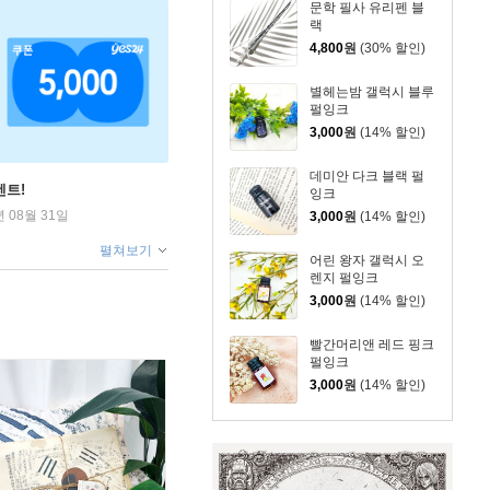
문학 필사 유리펜 블
랙
4,800
원
(30% 할인)
별헤는밤 갤럭시 블루
펄잉크
3,000
원
(14% 할인)
데미안 다크 블랙 펄
벤트!
잉크
년 08월 31일
3,000
원
(14% 할인)
펼쳐보기
어린 왕자 갤럭시 오
렌지 펄잉크
3,000
원
(14% 할인)
빨간머리앤 레드 핑크
펄잉크
3,000
원
(14% 할인)