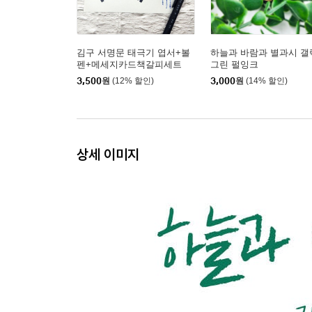
김구 서명문 태극기 엽서+볼
하늘과 바람과 별과시 갤
펜+메세지카드책갈피세트
그린 펄잉크
(김구 탄생 150주년 기념)
3,500
원
(12% 할인)
3,000
원
(14% 할인)
상세 이미지