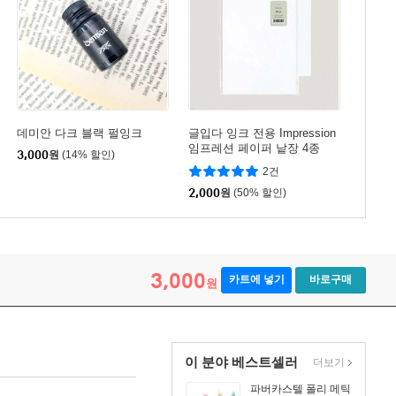
데미안 다크 블랙 펄잉크
글입다 잉크 전용 Impression
임프레션 페이퍼 낱장 4종
3,000
원
(14% 할인)
2건
2,000
원
(50% 할인)
3,000
카트에 넣기
바로구매
원
이 분야 베스트셀러
더보기
파버카스텔 폴리 메틱