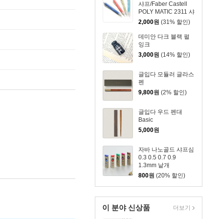
샤프/Faber Castell
POLY MATIC 2311 샤
프
2,000
원
(31% 할인)
데미안 다크 블랙 펄
잉크
3,000
원
(14% 할인)
글입다 모듈러 글라스
펜
9,800
원
(2% 할인)
글입다 우드 펜대
Basic
5,000
원
자바 나노골드 샤프심
0.3 0.5 0.7 0.9
1.3mm 낱개
800
원
(20% 할인)
이 분야 신상품
더보기