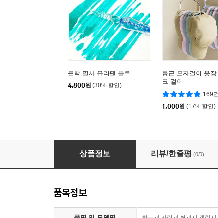
문학 필사 유리펜 블루
둥근 모자걸이 옷장
크 걸이
4,800
원
(30% 할인)
169
1,000
원
(17% 할인)
하늘과 바람과 별과시 갤럭시 그린 펄잉크
상품정보
리뷰/한줄평
(0/0)
품목정보
품명 및 모델명
하늘과 바람과 별과시 갤럭시