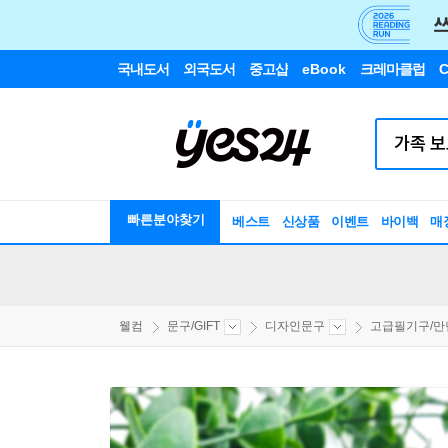
국내도서
외국도서
중고샵
eBook
크레마클럽
C
빠른분야찾기
베스트
신상품
이벤트
바이백
매
웰컴
문구/GIFT
디자인문구
고급필기구/만년