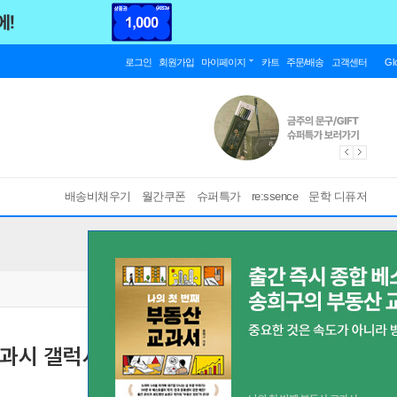
로그인
회원가입
마이페이지
카트
주문/배송
고객센터
Gl
배송비채우기
월간쿠폰
슈퍼특가
re:ssence
문학 디퓨저
과시 갤럭시 그린 펄잉크