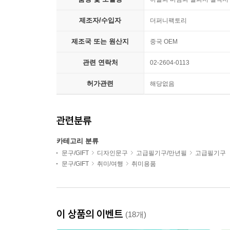
제조자/수입자
더퍼니팩토리
제조국 또는 원산지
중국 OEM
관련 연락처
02-2604-0113
허가관련
해당없음
관련분류
카테고리 분류
문구/GIFT
디자인문구
고급필기구/만년필
고급필기구
문구/GIFT
취미/여행
취미용품
이 상품의 이벤트
(18개)