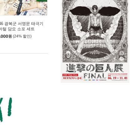
946 광복군 서명문 태극기
아털 담요 소포 세트
,000
원
(24% 할인)