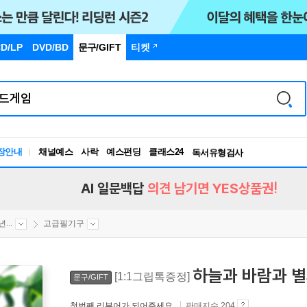
D/LP
DVD/BD
문구
/GIFT
티켓
장안내
채널예스
사락
예스펀딩
클래스24
독서유형검사
RBTI Lab
독서유형검사
AI 일문백답
의견 남기면 YES상품권!
...
고급필기구
하늘과 바람과 별
[1:1그립톡증정]
문구/GIFT
첫번째 리뷰어가 되어주세요.
판매지수 204