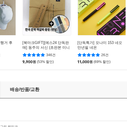
 행거 후
[북마크GIFT][예스24 단독판
[단독특가] 모나미 153 네오
매] 동주의 서신 (초판본 미니
만년필 네온
북+별헤는밤 연필세트+육필
건
346건
26건
원고 엽서세트+필사노트)
9,900
원
(53% 할인)
11,000
원
(69% 할인)
배송/반품/교환
 그린 펄잉크