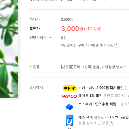
판매가
3,500원
3,000
원
할인가
(14% 할인)
YES포인트
0원
5만원이상 구매 시 2천원 추가적립
사은품
[사은품]문학 그립톡(랜덤_어린왕장,앨리스,
결제혜택
카카오페이
2,000원 즉시할인
일
페이코
1% 할인
포인트 결제시
토스페이
1만P 추첨 적립
+ 생애
예스24 현대카드
1~3% YES포
전월 실적 조건 없음