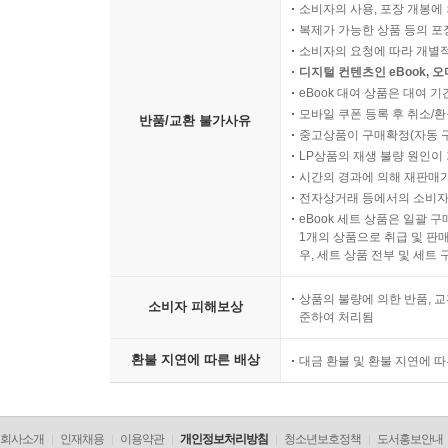
소비자의 사용, 포장 개봉에 
복제가 가능한 상품 등의 포장을 
소비자의 요청에 따라 개별
디지털 컨텐츠인 eBook, 
eBook 대여 상품은 대여 기
모바일 쿠폰 등록 후 취소/환
반품/교환 불가사유
중고상품이 구매확정(자동 
LP상품의 재생 불량 원인이 기
시간의 경과에 의해 재판매가
전자상거래 등에서의 소비자
eBook 세트 상품은 일괄 
1개의 상품으로 취급 및 판매
우, 세트 상품 전부 및 세트
상품의 불량에 의한 반품, 교
소비자 피해보상
준하여 처리됨
환불 지연에 따른 배상
대금 환불 및 환불 지연에 
회사소개
인재채용
이용약관
개인정보처리방침
청소년보호정책
도서홍보안내