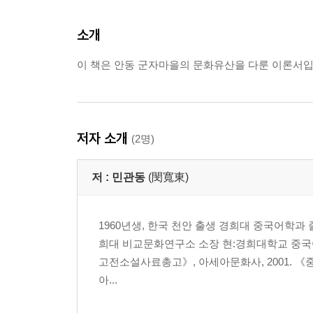
소개
이 책은 안동 군자마을의 문화유산을 다룬 이론서입
저자 소개
(2명)
저 :
민관동
(閔寬東)
1960년생, 한국 천안 출생 경희대 중국어학과
희대 비교문화연구소 소장 현:경희대학교 중국
고전소설사료총고》, 아세아문화사, 2001. 《
아...