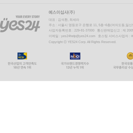
대표 : 김석환, 최세라
주소 : 서울시 영등포구 은행로 11, 5층~6층(여의도동,일신
사업자등록번호 : 229-81-37000 통신판매업신고 : 제 200
이메일 : yes24help@yes24.com 호스팅 서비스사업자 :
Copyright ⓒ YES24 Corp. All Rights Reserved.