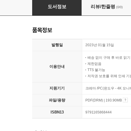
안동 군자마을의 문화유산
도서정보
리뷰/한줄평
(0/0)
품목정보
발행일
2023년 01월 15일
배송 없이 구매 후 바로 읽
제한없음
이용안내
TTS 불가능
저작권 보호를 위해 인쇄 기
지원기기
크레마 /PC(윈도우 - 4K 모
파일/용량
PDF(DRM) | 193.90MB
ISBN13
9791165868444