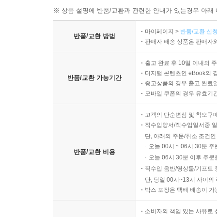
※ 상품 설명에 반품/교환과 관련한 안내가 있는경우 아래 
마이페이지 >
반품/교환 신청
반품/교환 방법
판매자 배송 상품은 판매자와
출고 완료 후 10일 이내의 
디지털 콘텐츠인 eBook의 
반품/교환 가능기간
중고상품의 경우 출고 완료일
모바일 쿠폰의 경우 유효기간(
고객의 단순변심 및 착오구
직수입양서/직수입일서중 일
단, 아래의 주문/취소 조건인
오늘 00시 ~ 06시 30분 
반품/교환 비용
오늘 06시 30분 이후 주문
직수입 음반/영상물/기프트 
단, 당일 00시~13시 사이
박스 포장은 택배 배송이 가
소비자의 책임 있는 사유로 