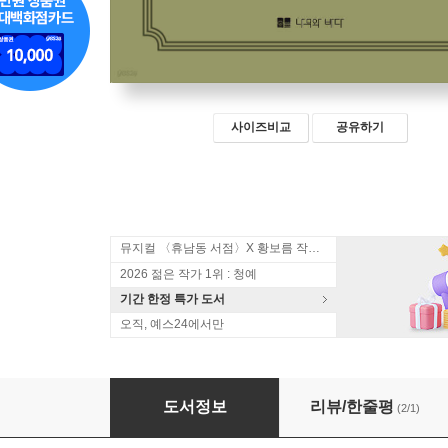
사이즈비교
공유하기
뮤지컬 〈휴남동 서점〉X 황보름 작가 북토크
2026 젊은 작가 1위 : 청예
기간 한정 특가 도서
오직, 예스24에서만
가엾은 하인리히
도서정보
리뷰/한줄평
(2/1)