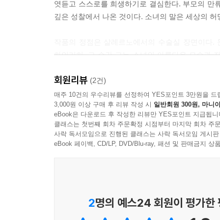
엿듣고 스스로를 희생하기로 결심한다. 부모의 만류
깊은 성찰에서 나온 것이다. 소녀의 말은 세상의 허
작품의 정점은 살레르노에서의 수술실 장면이다. 
하인리히. 그 순간 그는 소녀의 아름다운 모습과 자
내버려 두지 않겠다는 결심, 하느님의 뜻에 자신의 
회원리뷰
(2건)
옮긴이 김태성 교수(부산대학교 명예교수, 독어학
매주 10건의 우수리뷰를 선정하여 YES포인트 3만원을 드
3,000원 이상 구매 후 리뷰 작성 시
일반회원 300원, 마니아
통해 독자의 이해를 깊이 있게 뒷받침한다. 판본의
eBook은 다운로드 후 작성한 리뷰만 YES포인트 지급됩니
단순한 소개를 넘어 학술적 가치를 지닌 텍스트로 
클래스는 첫번째 회차 주문확정 시점부터 마지막 회차 주문
사락 독서모임으로 진행된 클래스는 사락 독서모임 게시판
하르트만 폰 아우에는 동시대 작가로부터 '수정같
eBook 페이백, CD/LP, DVD/Blu-ray, 패션 및 판매금
이야기는, 인간의 교만과 이의 극복, 사랑과 구원의
『가엾은 하인리히』를 통해 우리말의 옷을 입고 우리
2
명의 예스24 회원이 평가한