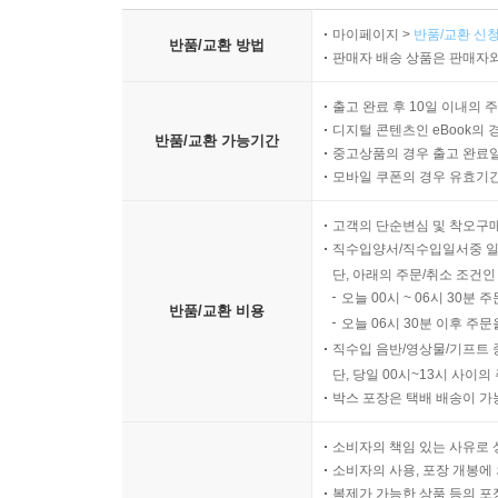
마이페이지 >
반품/교환 신청
반품/교환 방법
판매자 배송 상품은 판매자와
출고 완료 후 10일 이내의 
디지털 콘텐츠인 eBook의 
반품/교환 가능기간
중고상품의 경우 출고 완료일
모바일 쿠폰의 경우 유효기간(
고객의 단순변심 및 착오구
직수입양서/직수입일서중 일
단, 아래의 주문/취소 조건인
오늘 00시 ~ 06시 30분 
반품/교환 비용
오늘 06시 30분 이후 주문
직수입 음반/영상물/기프트 
단, 당일 00시~13시 사이
박스 포장은 택배 배송이 가
소비자의 책임 있는 사유로 
소비자의 사용, 포장 개봉에 
복제가 가능한 상품 등의 포장을 