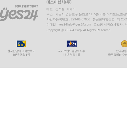
대표 : 김석환, 최세라
주소 : 서울시 영등포구 은행로 11, 5층~6층(여의도동,일신
사업자등록번호 : 229-81-37000 통신판매업신고 : 제 200
이메일 : yes24help@yes24.com 호스팅 서비스사업자 :
Copyright ⓒ YES24 Corp. All Rights Reserved.