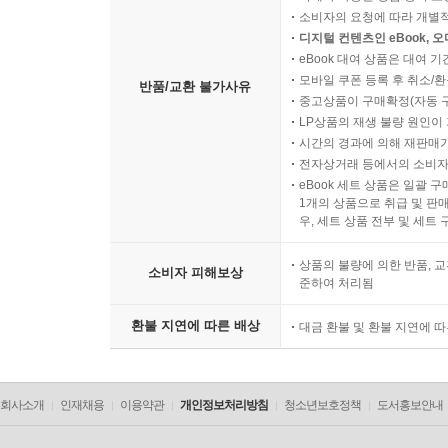
소비자의 요청에 따라 개별
디지털 컨텐츠인 eBook, 
eBook 대여 상품은 대여 기
모바일 쿠폰 등록 후 취소/환
반품/교환 불가사유
중고상품이 구매확정(자동 
LP상품의 재생 불량 원인이 기
시간의 경과에 의해 재판매가
전자상거래 등에서의 소비자
eBook 세트 상품은 일괄 
1개의 상품으로 취급 및 판매
우, 세트 상품 전부 및 세트
상품의 불량에 의한 반품, 교
소비자 피해보상
준하여 처리됨
환불 지연에 따른 배상
대금 환불 및 환불 지연에 
회사소개
인재채용
이용약관
개인정보처리방침
청소년보호정책
도서홍보안내