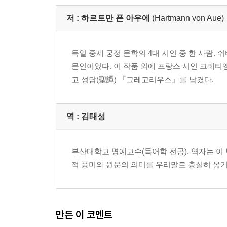
저 :
하르트만 폰 아우에
(Hartmann von Aue)
독일 중세 궁정 문학의 4대 시인 중 한 사람
문인이었다. 이 작품 외에 프랑스 시인 크레티
고 성담(聖譚) 『그레고리우스』를 남겼다.
역 :
김태성
부산대학교 명예교수(독어학 전공). 역자는 이
적 풍미와 원문의 의미를 우리말로 충실히 옮기
만든 이 코멘트