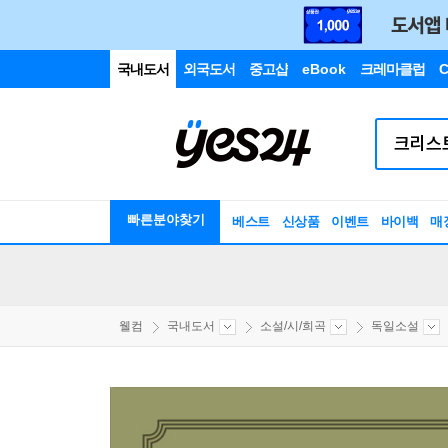
국내도서
외국도서
중고샵
eBook
크레마클럽
C
빠른분야찾기
베스트
신상품
이벤트
바이백
매
웰컴
국내도서
소설/시/희곡
독일소설